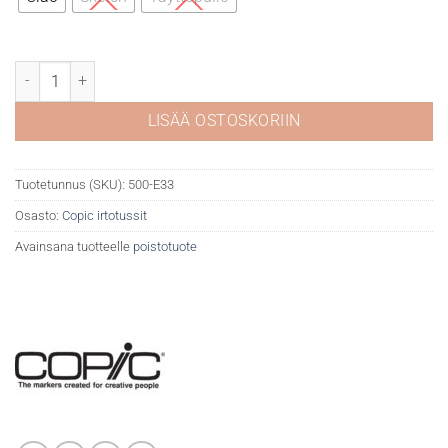
Copic E33 Sand määrä
LISÄÄ OSTOSKORIIN
Tuotetunnus (SKU):
500-E33
Osasto:
Copic irtotussit
Avainsana tuotteelle
poistotuote