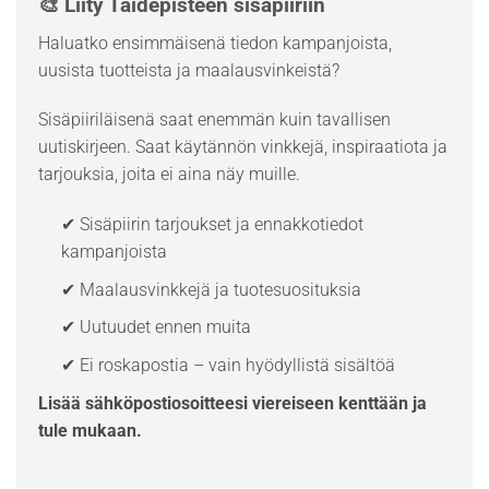
🎨 Liity Taidepisteen sisäpiiriin
Haluatko ensimmäisenä tiedon kampanjoista,
uusista tuotteista ja maalausvinkeistä?
Sisäpiiriläisenä saat enemmän kuin tavallisen
uutiskirjeen. Saat käytännön vinkkejä, inspiraatiota ja
tarjouksia, joita ei aina näy muille.
✔ Sisäpiirin tarjoukset ja ennakkotiedot
kampanjoista
✔ Maalausvinkkejä ja tuotesuosituksia
✔ Uutuudet ennen muita
✔ Ei roskapostia – vain hyödyllistä sisältöä
Lisää sähköpostiosoitteesi viereiseen kenttään ja
tule mukaan.