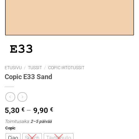
ETUSIVU
/
TUSSIT
/
COPIC IRTOTUSSIT
Copic E33 Sand
Hintaluokka:
5,30
€
–
9,90
€
5,30 €
Toimitusaika:
2–5 päivää
-
Copic
9,90 €
Ciao
Sketch
Täyttöpullo