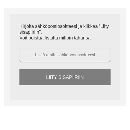
Kirjoita sähköpostiosoitteesi ja klikkaa “Liity
sisäpiiriin”.
Voit poistua listalta milloin tahansa.
LIITY SISÄPIIRIIN