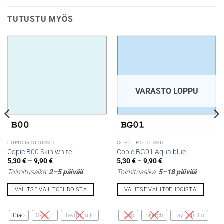
TUTUSTU MYÖS
VARASTO LOPPU
COPIC IRTOTUSSIT
COPIC IRTOTUSSIT
Copic B00 Skin white
Copic BG01 Aqua blue
Hintaluokka:
Hintaluokka:
5,30
€
–
9,90
€
5,30
€
–
9,90
€
5,30 €
5,30 €
Toimitusaika:
2–5 päivää
Toimitusaika:
5–18 päivää
-
-
9,90 €
9,90 €
VALITSE VAIHTOEHDOISTA
VALITSE VAIHTOEHDOISTA
Tällä
Tällä
tuotteella
tuotteella
Ciao
Sketch
Täyttöpullo
Ciao
Sketch
Täyttöpullo
on
on