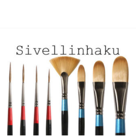
useampi
useampi
muunnelma.
muunnelma.
Voit
Voit
tehdä
tehdä
valinnat
valinnat
tuotteen
tuotteen
sivulla.
sivulla.