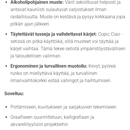
Alkoholipohjainen muste:
Värit sekoittuvat helposti ja
antavat kauniisti sulautuvat varjostukset ilman
raidallisuutta. Muste on kestävä ja pysyy kirkkaana jopa
pitkän ajan jälkeen.
Täytettävät tusseja ja vaihdettavat kärjet:
Copic Ciao -
setissä on pitkä käyttöikä, sillä musteet voi täyttää ja
kärjet vaihtaa. Tämä tekee setistä ympäristöystävällisen
ja taloudellisen valinnan.
Ergonominen ja turvallinen muotoilu:
Kevyt, pyöreä
runko on miellyttävä käyttää, ja turvallinen
ilmanvaihtokorkki estää vahingot ja haihtumisen.
Soveltuu:
Piirtämiseen, kuvitukseen ja sarjakuvien tekemiseen
Graafiseen suunnitteluun, kalligrafiaan ja
akvarellityylisiin projekteihin