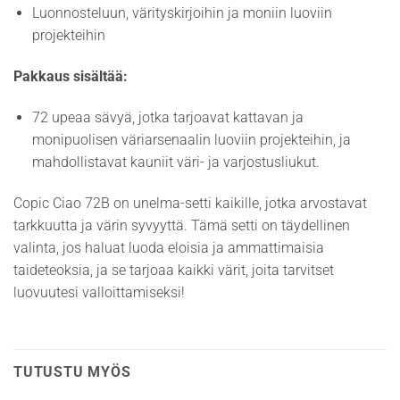
Luonnosteluun, värityskirjoihin ja moniin luoviin
projekteihin
Pakkaus sisältää:
72 upeaa sävyä, jotka tarjoavat kattavan ja
monipuolisen väriarsenaalin luoviin projekteihin, ja
mahdollistavat kauniit väri- ja varjostusliukut.
Copic Ciao 72B on unelma-setti kaikille, jotka arvostavat
tarkkuutta ja värin syvyyttä. Tämä setti on täydellinen
valinta, jos haluat luoda eloisia ja ammattimaisia
taideteoksia, ja se tarjoaa kaikki värit, joita tarvitset
luovuutesi valloittamiseksi!
TUTUSTU MYÖS