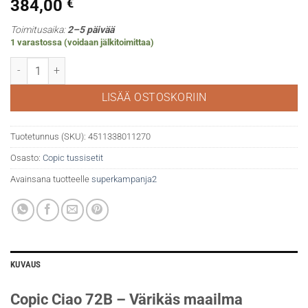
384,00
€
Toimitusaika:
2–5 päivää
1 varastossa (voidaan jälkitoimittaa)
Copic Ciao 72B määrä
LISÄÄ OSTOSKORIIN
Tuotetunnus (SKU):
4511338011270
Osasto:
Copic tussisetit
Avainsana tuotteelle
superkampanja2
KUVAUS
Copic Ciao 72B – Värikäs maailma