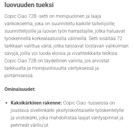
luovuuden tueksi
Copic Ciao 72B -setti on monipuolinen ja laaja
värikokoelma, joka on suunniteltu kaikille taiteilijoille,
suunnittelijoille ja luovan työn harrastajille, jotka haluavat
työskennellä korkealaatuisilla välineillä. Setti sisältää 72
tarkkaan valittua väriä, jotka tarjoavat loistavan valikoiman
sävyjä, joilla voi luoda eloisia ja vivahteikkaita teoksia.
Copic Ciao 72B on täydellinen valinta, jos arvostat
tarkkuutta ja monipuolisuutta värityksessä ja
piirtämisessä.
Ominaisuudet:
Kaksikärkinen rakenne:
Copic Ciao -tusseissa on
joustava sivellinkärki yksityiskohtaiselle työskentelylle
ja viistokärki, joka mahdollistaa laajat värityspinnat ja
pehmeät väriliu’ut.