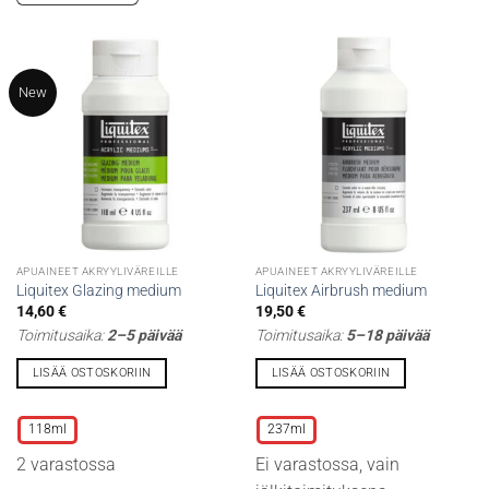
New
APUAINEET AKRYYLIVÄREILLE
APUAINEET AKRYYLIVÄREILLE
Liquitex Glazing medium
Liquitex Airbrush medium
14,60
€
19,50
€
Toimitusaika:
2–5 päivää
Toimitusaika:
5–18 päivää
LISÄÄ OSTOSKORIIN
LISÄÄ OSTOSKORIIN
Tällä
Tällä
tuotteella
tuotteella
118ml
237ml
on
on
2 varastossa
Ei varastossa, vain
useampi
useampi