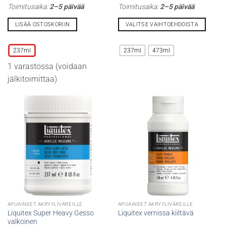
19,50 €
Toimitusaika:
2–5 päivää
Toimitusaika:
2–5 päivää
-
31,20 €
LISÄÄ OSTOSKORIIN
VALITSE VAIHTOEHDOISTA
Tällä
Tällä
tuotteella
tuotteella
237ml
237ml
473ml
on
on
1 varastossa (voidaan
useampi
useampi
muunnelma.
muunnelma.
jälkitoimittaa)
Voit
Voit
tehdä
tehdä
valinnat
valinnat
tuotteen
tuotteen
sivulla.
sivulla.
APUAINEET AKRYYLIVÄREILLE
APUAINEET AKRYYLIVÄREILLE
Liquitex Super Heavy Gesso
Liquitex vernissa kiiltävä
valkoinen