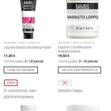
tuotteen
tuotteen
sivulla.
sivulla.
VARASTO LOPPU
APUAINEET AKRYYLIVÄREILLE
APUAINEET AKRYYLIVÄREILLE
Liquitex Crackle paste
Liquitex Basics Modeling Paste
krakelointiaine
11,30
€
19,50
€
Toimitusaika:
5–18 päivää
Toimitusaika:
5–18 päivää
LISÄÄ OSTOSKORIIN
VALITSE VAIHTOEHDOISTA
Tällä
Tällä
tuotteella
tuotteella
250ml
237ml
on
on
Ei varastossa, vain
Varasto loppu
useampi
useampi
muunnelma.
muunnelma.
jälkitoimituksena
Voit
Voit
tehdä
tehdä