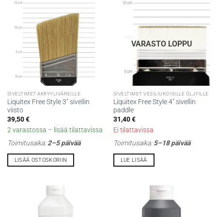
VARASTO LOPPU
SIVELTIMET AKRYYLIVÄREILLE
SIVELTIMET VESILIUKOISILLE ÖLJYILLE
Liquitex Free Style 3″ sivellin
Liquitex Free Style 4″ sivellin
viisto
paddle
39,50
€
31,40
€
2 varastossa – lisää tilattavissa
Ei tilattavissa
Toimitusaika:
2–5 päivää
Toimitusaika:
5–18 päivää
LISÄÄ OSTOSKORIIN
LUE LISÄÄ