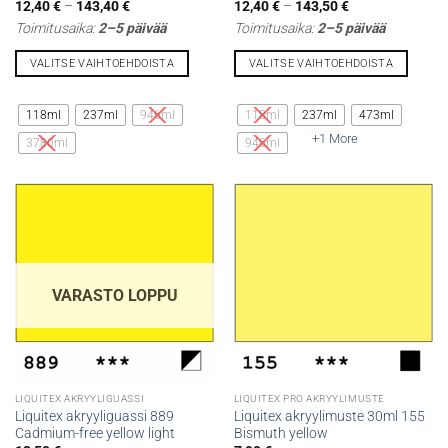
Hintaluokka:
Hintaluokka:
12,40
€
–
143,40
€
12,40
€
–
143,50
€
12,40 €
12,40 €
Toimitusaika:
2–5 päivää
Toimitusaika:
2–5 päivää
-
-
143,40 €
143,50 €
VALITSE VAIHTOEHDOISTA
VALITSE VAIHTOEHDOISTA
Tällä
Tällä
tuotteella
tuotteella
118ml
237ml
946ml
118ml
237ml
473ml
on
on
+1 More
3780ml
946ml
useampi
useampi
muunnelma.
muunnelma.
Voit
Voit
tehdä
tehdä
valinnat
valinnat
tuotteen
tuotteen
sivulla.
sivulla.
VARASTO LOPPU
LIQUITEX AKRYYLIGUASSI
LIQUITEX PRO AKRYYLIMUSTE
Liquitex akryyliguassi 889
Liquitex akryylimuste 30ml 155
Cadmium-free yellow light
Bismuth yellow