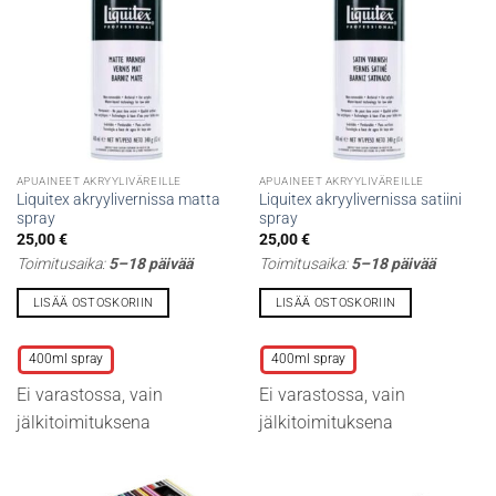
APUAINEET AKRYYLIVÄREILLE
APUAINEET AKRYYLIVÄREILLE
Liquitex akryylivernissa matta
Liquitex akryylivernissa satiini
spray
spray
25,00
€
25,00
€
Toimitusaika:
5–18 päivää
Toimitusaika:
5–18 päivää
LISÄÄ OSTOSKORIIN
LISÄÄ OSTOSKORIIN
Tällä
Tällä
tuotteella
tuotteella
400ml spray
400ml spray
on
on
Ei varastossa, vain
Ei varastossa, vain
useampi
useampi
muunnelma.
muunnelma.
jälkitoimituksena
jälkitoimituksena
Voit
Voit
tehdä
tehdä
valinnat
valinnat