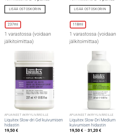
LISÄÄ OSTOSKORIIN
LISÄÄ OSTOSKORIIN
Tällä
Tällä
tuotteella
tuotteella
237ml
118ml
on
on
1 varastossa (voidaan
1 varastossa (voidaan
useampi
useampi
muunnelma.
muunnelma.
jälkitoimittaa)
jälkitoimittaa)
Voit
Voit
tehdä
tehdä
valinnat
valinnat
tuotteen
tuotteen
sivulla.
sivulla.
APUAINEET AKRYYLIVÄREILLE
APUAINEET AKRYYLIVÄREILLE
Liquitex Slow-dri Gel kuivumisen
Liquitex Slow-Dri Medium
hidastin
kuivumisen hidastin
Hintaluokka:
19,50
€
19,50
€
–
31,20
€