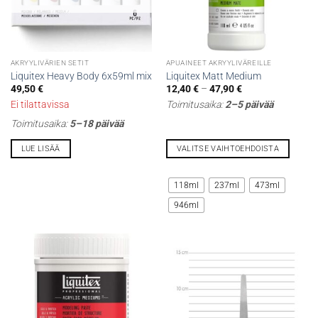
AKRYYLIVÄRIEN SETIT
APUAINEET AKRYYLIVÄREILLE
Liquitex Heavy Body 6x59ml mix
Liquitex Matt Medium
Hintaluokka:
49,50
€
12,40
€
–
47,90
€
12,40 €
Ei tilattavissa
Toimitusaika:
2–5 päivää
-
47,90 €
Toimitusaika:
5–18 päivää
LUE LISÄÄ
VALITSE VAIHTOEHDOISTA
Tällä
tuotteella
118ml
237ml
473ml
on
946ml
useampi
muunnelma.
Voit
tehdä
valinnat
tuotteen
sivulla.