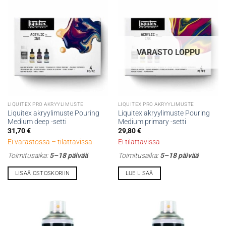
VARASTO LOPPU
LIQUITEX PRO AKRYYLIMUSTE
LIQUITEX PRO AKRYYLIMUSTE
Liquitex akryylimuste Pouring
Liquitex akryylimuste Pouring
Medium deep -setti
Medium primary -setti
31,70
€
29,80
€
Ei varastossa – tilattavissa
Ei tilattavissa
Toimitusaika:
5–18 päivää
Toimitusaika:
5–18 päivää
LISÄÄ OSTOSKORIIN
LUE LISÄÄ