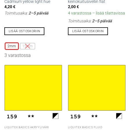
Cadmium yellow light hue
keinokuitusivellin flat
4,20
€
2,00
€
Toimitusaika:
2–5 päivää
4 varastossa – lisää tilattavissa
Toimitusaika:
2–5 päivää
LISÄÄ OSTOSKORIIN
LISÄÄ OSTOSKORIIN
Tällä
tuotteella
2mm
15mm
on
3 varastossa
useampi
muunnelma.
Voit
tehdä
valinnat
tuotteen
sivulla.
LIQUITEX BASICS AKRYYLIVÄRI
LIQUITEX BASICS FLUID