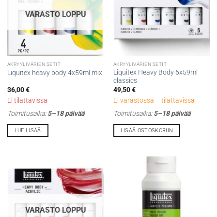
sivulla.
sivulla.
VARASTO LOPPU
AKRYYLIVÄRIEN SETIT
AKRYYLIVÄRIEN SETIT
Liquitex Heavy Body 6x59ml
Liquitex heavy body 4x59ml mix
classics
36,00
€
49,50
€
Ei tilattavissa
Ei varastossa – tilattavissa
Toimitusaika:
5–18 päivää
Toimitusaika:
5–18 päivää
LUE LISÄÄ
LISÄÄ OSTOSKORIIN
VARASTO LOPPU