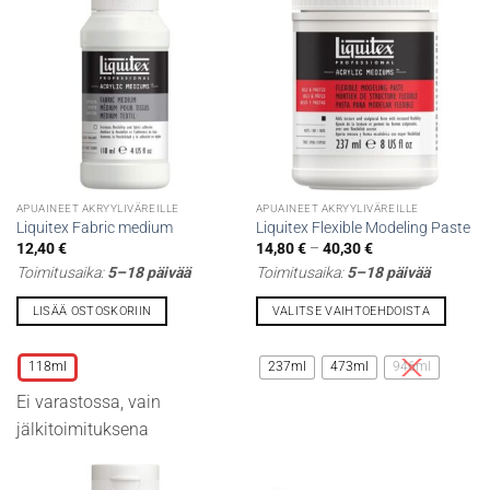
valinnat
valinnat
tuotteen
tuotteen
sivulla.
sivulla.
APUAINEET AKRYYLIVÄREILLE
APUAINEET AKRYYLIVÄREILLE
Liquitex Fabric medium
Liquitex Flexible Modeling Paste
Hintaluokka:
12,40
€
14,80
€
–
40,30
€
14,80 €
Toimitusaika:
5–18 päivää
Toimitusaika:
5–18 päivää
-
40,30 €
LISÄÄ OSTOSKORIIN
VALITSE VAIHTOEHDOISTA
Tällä
Tällä
tuotteella
tuotteella
118ml
237ml
473ml
946ml
on
on
Ei varastossa, vain
useampi
useampi
muunnelma.
muunnelma.
jälkitoimituksena
Voit
Voit
tehdä
tehdä