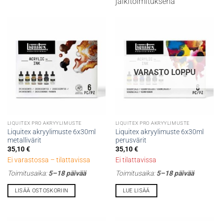
muunnelma.
muunnelma.
jälkitoimituksena
Voit
Voit
tehdä
tehdä
valinnat
valinnat
tuotteen
tuotteen
sivulla.
sivulla.
VARASTO LOPPU
LIQUITEX PRO AKRYYLIMUSTE
LIQUITEX PRO AKRYYLIMUSTE
Liquitex akryylimuste 6x30ml
Liquitex akryylimuste 6x30ml
metallivärit
perusvärit
35,10
€
35,10
€
Ei varastossa – tilattavissa
Ei tilattavissa
Toimitusaika:
5–18 päivää
Toimitusaika:
5–18 päivää
LISÄÄ OSTOSKORIIN
LUE LISÄÄ