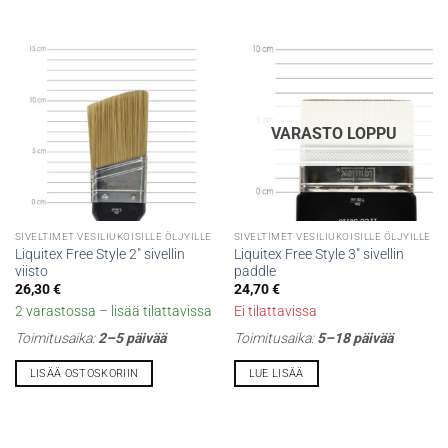
Voit
tehdä
valinnat
tuotteen
sivulla.
VARASTO LOPPU
SIVELTIMET VESILIUKOISILLE ÖLJYILLE
SIVELTIMET VESILIUKOISILLE ÖLJYILLE
Liquitex Free Style 2″ sivellin
Liquitex Free Style 3″ sivellin
viisto
paddle
26,30
€
24,70
€
2 varastossa – lisää tilattavissa
Ei tilattavissa
Toimitusaika:
2–5 päivää
Toimitusaika:
5–18 päivää
LISÄÄ OSTOSKORIIN
LUE LISÄÄ