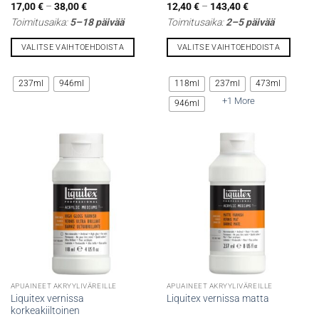
Hintaluokka:
Hintaluokka:
17,00
€
–
38,00
€
12,40
€
–
143,40
€
17,00 €
12,40 €
Toimitusaika:
5–18 päivää
Toimitusaika:
2–5 päivää
-
-
38,00 €
143,40 €
VALITSE VAIHTOEHDOISTA
VALITSE VAIHTOEHDOISTA
Tällä
Tällä
tuotteella
tuotteella
237ml
946ml
118ml
237ml
473ml
on
on
+1 More
946ml
useampi
useampi
muunnelma.
muunnelma.
Voit
Voit
tehdä
tehdä
valinnat
valinnat
tuotteen
tuotteen
sivulla.
sivulla.
APUAINEET AKRYYLIVÄREILLE
APUAINEET AKRYYLIVÄREILLE
Liquitex vernissa
Liquitex vernissa matta
korkeakiiltoinen