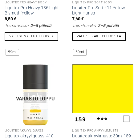
LIQUITEX PRO HEAVY BODY
LIQUITEX PRO SOFT BODY
Liquitex Pro Heavy 156 Light
Liquitex Pro Soft 411 Yellow
Bismuth Yellow
Light Hansa
8,50
€
7,60
€
Toimitusaika:
2–5 päivää
Toimitusaika:
2–5 päivää
VALITSE VAIHTOEHDOISTA
VALITSE VAIHTOEHDOISTA
Tällä
Tällä
tuotteella
tuotteella
59ml
59ml
on
on
useampi
useampi
muunnelma.
muunnelma.
Voit
Voit
tehdä
tehdä
valinnat
valinnat
tuotteen
tuotteen
VARASTO LOPPU
sivulla.
sivulla.
LIQUITEX AKRYYLIGUASSI
LIQUITEX PRO AKRYYLIMUSTE
Liquitex akryyliguassi 410
Liquitex akryylimuste 30ml 159