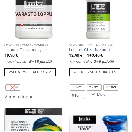
sivulla.
sivulla.
VARASTO LOPPU
APUAINEET AKRYYLIVÄREILLE
APUAINEET AKRYYLIVÄREILLE
Liquitex Gloss heavy gel
Liquitex Gloss Medium
Hintaluokka:
19,50
€
12,40
€
–
143,40
€
12,40 €
Toimitusaika:
5–18 päivää
Toimitusaika:
2–5 päivää
-
143,40 €
VALITSE VAIHTOEHDOISTA
VALITSE VAIHTOEHDOISTA
Tällä
Tällä
tuotteella
tuotteella
237ml
118ml
237ml
473ml
on
on
+1 More
946ml
Varasto loppu
useampi
useampi
muunnelma.
muunnelma.
Voit
Voit
tehdä
tehdä
valinnat
valinnat
tuotteen
tuotteen