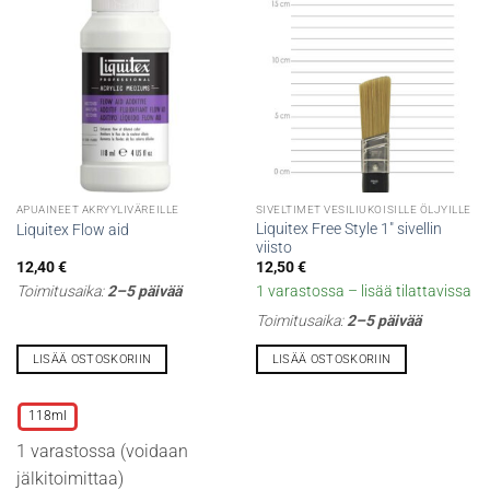
valinnat
valinnat
tuotteen
tuotteen
sivulla.
sivulla.
APUAINEET AKRYYLIVÄREILLE
SIVELTIMET VESILIUKOISILLE ÖLJYILLE
Liquitex Free Style 1″ sivellin
Liquitex Flow aid
viisto
12,40
€
12,50
€
Toimitusaika:
2–5 päivää
1 varastossa – lisää tilattavissa
Toimitusaika:
2–5 päivää
LISÄÄ OSTOSKORIIN
LISÄÄ OSTOSKORIIN
Tällä
tuotteella
118ml
on
1 varastossa (voidaan
useampi
muunnelma.
jälkitoimittaa)