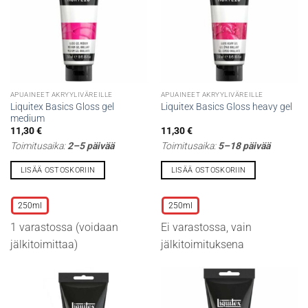
APUAINEET AKRYYLIVÄREILLE
APUAINEET AKRYYLIVÄREILLE
Liquitex Basics Gloss gel
Liquitex Basics Gloss heavy gel
medium
11,30
€
11,30
€
Toimitusaika:
2–5 päivää
Toimitusaika:
5–18 päivää
LISÄÄ OSTOSKORIIN
LISÄÄ OSTOSKORIIN
Tällä
Tällä
tuotteella
tuotteella
250ml
250ml
on
on
1 varastossa (voidaan
Ei varastossa, vain
useampi
useampi
muunnelma.
muunnelma.
jälkitoimittaa)
jälkitoimituksena
Voit
Voit
tehdä
tehdä
valinnat
valinnat
tuotteen
tuotteen