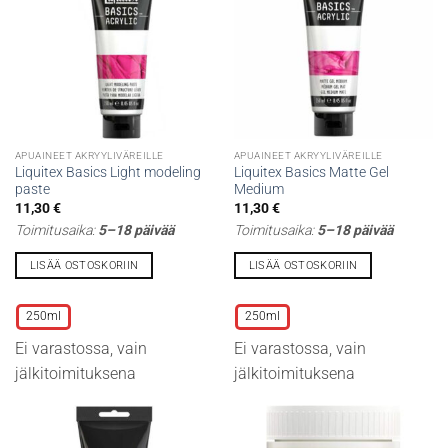
sivulla.
sivulla.
APUAINEET AKRYYLIVÄREILLE
APUAINEET AKRYYLIVÄREILLE
Liquitex Basics Light modeling
Liquitex Basics Matte Gel
paste
Medium
11,30
€
11,30
€
Toimitusaika:
5–18 päivää
Toimitusaika:
5–18 päivää
LISÄÄ OSTOSKORIIN
LISÄÄ OSTOSKORIIN
Tällä
Tällä
tuotteella
tuotteella
250ml
250ml
on
on
Ei varastossa, vain
Ei varastossa, vain
useampi
useampi
muunnelma.
muunnelma.
jälkitoimituksena
jälkitoimituksena
Voit
Voit
tehdä
tehdä
valinnat
valinnat