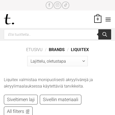
Skip
to
content
0
Products
search
ETUSIVU
/
BRANDS
/
LIQUITEX
Liquitex valmistaa monipuolisesti akryylivärejä ja
akryylimaalauksessa käytettäviä tarvikkeita.
Siveltimen laji
Sivellin materiaali
All filters