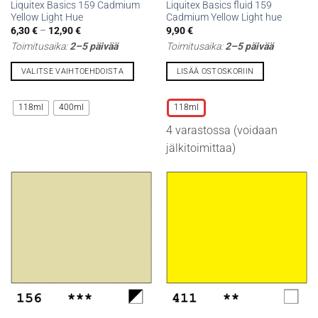
Liquitex Basics 159 Cadmium
Liquitex Basics fluid 159
Yellow Light Hue
Cadmium Yellow Light hue
Hintaluokka:
6,30
€
–
12,90
€
9,90
€
6,30 €
Toimitusaika:
2–5 päivää
Toimitusaika:
2–5 päivää
-
12,90 €
VALITSE VAIHTOEHDOISTA
LISÄÄ OSTOSKORIIN
Tällä
Tällä
tuotteella
tuotteella
118ml
400ml
118ml
on
on
4 varastossa (voidaan
useampi
useampi
muunnelma.
muunnelma.
jälkitoimittaa)
Voit
Voit
tehdä
tehdä
valinnat
valinnat
tuotteen
tuotteen
sivulla.
sivulla.