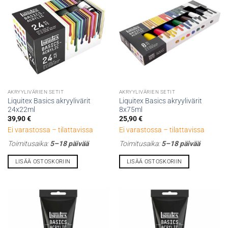
tuotteen
tuotteen
sivulla.
sivulla.
AKRYYLIVÄRIEN SETIT
AKRYYLIVÄRIEN SETIT
Liquitex Basics akryylivärit
Liquitex Basics akryylivärit
24x22ml
8x75ml
39,90
€
25,90
€
Ei varastossa – tilattavissa
Ei varastossa – tilattavissa
Toimitusaika:
5–18 päivää
Toimitusaika:
5–18 päivää
LISÄÄ OSTOSKORIIN
LISÄÄ OSTOSKORIIN