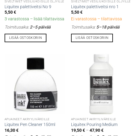
SIVELTIMET VESILIUKOISILLE ÖLJYILLE
SIVELTIMET VESILIUKOISILLE ÖLJYILLE
Liquitex palettiveitsi No 9
Liquitex palettiveitsi nro 1
5,50
€
5,50
€
3 varastossa – lisää tilattavissa
Ei varastossa – tilattavissa
Toimitusaika:
2–5 päivää
Toimitusaika:
5–18 päivää
LISÄÄ OSTOSKORIIN
LISÄÄ OSTOSKORIIN
APUAINEET AKRYYLIVÄREILLE
APUAINEET AKRYYLIVÄREILLE
Liquitex Pen Cleaner 150ml
Liquitex Pouring Medium
Hintaluokka:
16,30
€
19,50
€
–
47,90
€
19,50 €