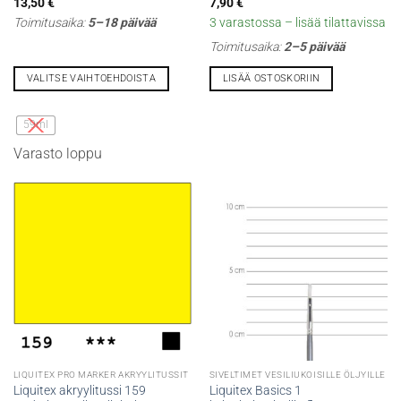
13,50
€
7,90
€
Toimitusaika:
5–18 päivää
3 varastossa – lisää tilattavissa
Toimitusaika:
2–5 päivää
VALITSE VAIHTOEHDOISTA
LISÄÄ OSTOSKORIIN
Tällä
tuotteella
59ml
on
Varasto loppu
useampi
muunnelma.
Voit
tehdä
valinnat
tuotteen
sivulla.
LIQUITEX PRO MARKER AKRYYLITUSSIT
SIVELTIMET VESILIUKOISILLE ÖLJYILLE
Liquitex akryylitussi 159
Liquitex Basics 1