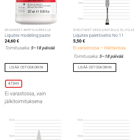
APUAINEET AKRYYLIVÄREILLE
SIVELTIMET VESILIUKOISILLE ÖLJYILLE
Liquitex modeling paste
Liquitex palettiveitsi No 11
24,60
€
5,50
€
Toimitusaika:
5–18 päivää
Ei varastossa – tilattavissa
Toimitusaika:
5–18 päivää
LISÄÄ OSTOSKORIIN
LISÄÄ OSTOSKORIIN
Tällä
tuotteella
473ml
on
Ei varastossa, vain
useampi
muunnelma.
jälkitoimituksena
Voit
tehdä
valinnat
tuotteen
sivulla.