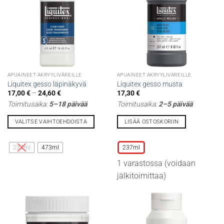
APUAINEET AKRYYLIVÄREILLE
APUAINEET AKRYYLIVÄREILLE
Liquitex gesso läpinäkyvä
Liquitex gesso musta
Hintaluokka:
17,00
€
–
24,60
€
17,30
€
17,00 €
Toimitusaika:
5–18 päivää
Toimitusaika:
2–5 päivää
-
24,60 €
VALITSE VAIHTOEHDOISTA
LISÄÄ OSTOSKORIIN
Tällä
Tällä
tuotteella
tuotteella
237ml
473ml
237ml
on
on
1 varastossa (voidaan
useampi
useampi
muunnelma.
muunnelma.
jälkitoimittaa)
Voit
Voit
tehdä
tehdä
valinnat
valinnat
tuotteen
tuotteen