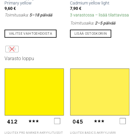
Primary yellow
Cadmium yellow light
9,60
€
7,90
€
Toimitusaika:
5–18 päivää
3 varastossa – lisää tilattavissa
Toimitusaika:
2–5 päivää
VALITSE VAIHTOEHDOISTA
LISÄÄ OSTOSKORIIN
Tällä
tuotteella
59ml
on
Varasto loppu
useampi
muunnelma.
Voit
tehdä
valinnat
tuotteen
sivulla.
LIQUITEX PRO MARKER AKRYYLITUSSIT
LIQUITEX BASICS AKRYYLIVÄRI