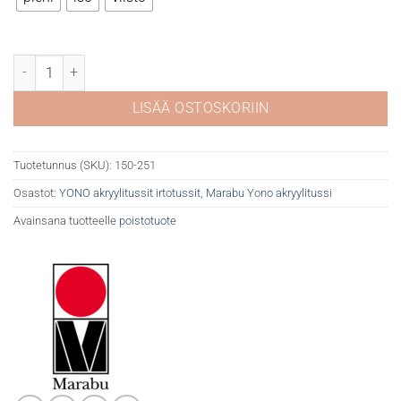
YONO marker 251 violet määrä
LISÄÄ OSTOSKORIIN
Tuotetunnus (SKU):
150-251
Osastot:
YONO akryylitussit irtotussit
,
Marabu Yono akryylitussi
Avainsana tuotteelle
poistotuote