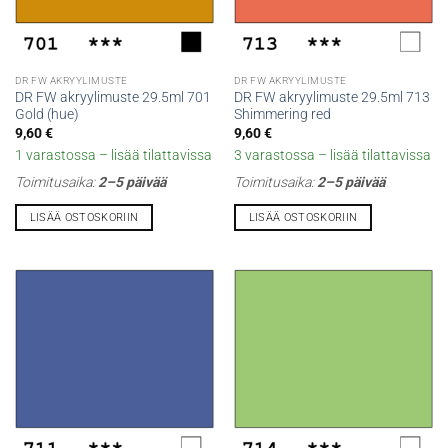
DR FW AKRYYLIMUSTE
DR FW AKRYYLIMUSTE
DR FW akryylimuste 29.5ml 701
DR FW akryylimuste 29.5ml 713
Gold (hue)
Shimmering red
9,60
€
9,60
€
1 varastossa – lisää tilattavissa
3 varastossa – lisää tilattavissa
Toimitusaika:
2–5 päivää
Toimitusaika:
2–5 päivää
LISÄÄ OSTOSKORIIN
LISÄÄ OSTOSKORIIN