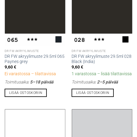
DR FW AKRYYLIMUSTE
DR FW AKRYYLIMUSTE
DR FW akryylimuste 29.5ml 065
DR FW akryylimuste 29.5ml 028
Paynes grey
Black (India)
9,60
€
9,60
€
Ei varastossa – tilattavissa
1 varastossa – lisää tilattavissa
Toimitusaika:
5–18 päivää
Toimitusaika:
2–5 päivää
LISÄÄ OSTOSKORIIN
LISÄÄ OSTOSKORIIN