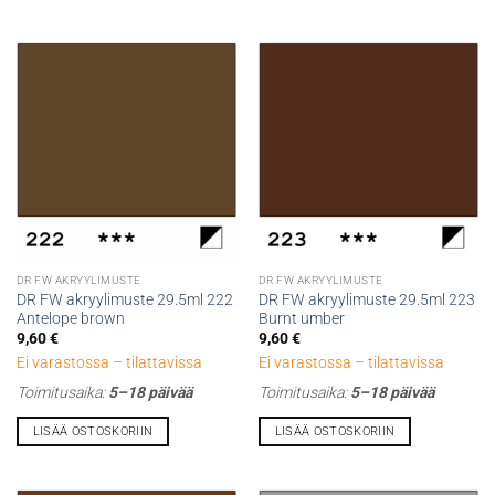
DR FW AKRYYLIMUSTE
DR FW AKRYYLIMUSTE
DR FW akryylimuste 29.5ml 222
DR FW akryylimuste 29.5ml 223
Antelope brown
Burnt umber
9,60
€
9,60
€
Ei varastossa – tilattavissa
Ei varastossa – tilattavissa
Toimitusaika:
5–18 päivää
Toimitusaika:
5–18 päivää
LISÄÄ OSTOSKORIIN
LISÄÄ OSTOSKORIIN