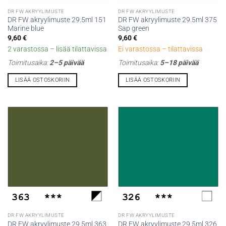
DR FW AKRYYLIMUSTE
DR FW AKRYYLIMUSTE
DR FW akryylimuste 29.5ml 151
DR FW akryylimuste 29.5ml 375
Marine blue
Sap green
9,60
€
9,60
€
2 varastossa – lisää tilattavissa
Ei varastossa – tilattavissa
Toimitusaika:
2–5 päivää
Toimitusaika:
5–18 päivää
LISÄÄ OSTOSKORIIN
LISÄÄ OSTOSKORIIN
DR FW AKRYYLIMUSTE
DR FW AKRYYLIMUSTE
DR FW akryylimuste 29.5ml 363
DR FW akryylimuste 29.5ml 326