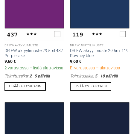
DR FW AKRYYLIMUSTE
DR FW AKRYYLIMUSTE
DR FW akryylimuste 29.5ml 437
DR FW akryylimuste 29.5ml 119
Purple lake
Rowney blue
9,60
€
9,60
€
2 varastossa – lisää tilattavissa
Ei varastossa – tilattavissa
Toimitusaika:
2–5 päivää
Toimitusaika:
5–18 päivää
LISÄÄ OSTOSKORIIN
LISÄÄ OSTOSKORIIN