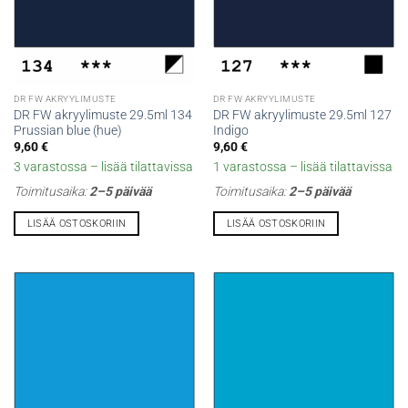
DR FW AKRYYLIMUSTE
DR FW AKRYYLIMUSTE
DR FW akryylimuste 29.5ml 134
DR FW akryylimuste 29.5ml 127
Prussian blue (hue)
Indigo
9,60
€
9,60
€
3 varastossa – lisää tilattavissa
1 varastossa – lisää tilattavissa
Toimitusaika:
2–5 päivää
Toimitusaika:
2–5 päivää
LISÄÄ OSTOSKORIIN
LISÄÄ OSTOSKORIIN