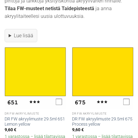
pintoja ja tarkkoja yksityiskohtia akryylivärien rinnalle.
Tilaa FW-musteet netistä Taidepisteestä
ja anna
akryylitaiteellesi uusia ulottuvuuksia.
Lue lisää
DR FW AKRYYLIMUSTE
DR FW AKRYYLIMUSTE
DR FW akryylimuste 29.5ml 651
DR FW akryylimuste 29.5ml 675
Lemon yellow
Process yellow
9,60
€
9,60
€
1 varastossa – lisää tilattavissa
1 varastossa – lisää tilattavissa