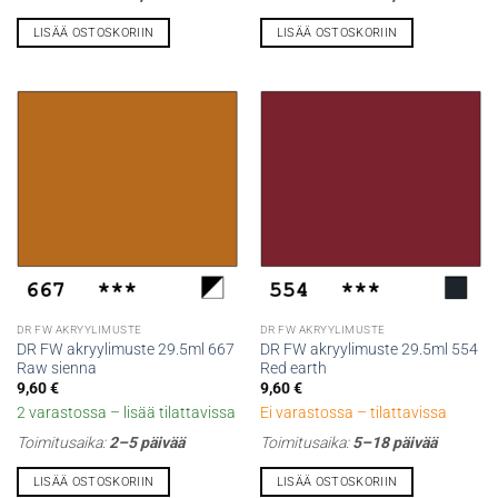
LISÄÄ OSTOSKORIIN
LISÄÄ OSTOSKORIIN
DR FW AKRYYLIMUSTE
DR FW AKRYYLIMUSTE
DR FW akryylimuste 29.5ml 667
DR FW akryylimuste 29.5ml 554
Raw sienna
Red earth
9,60
€
9,60
€
2 varastossa – lisää tilattavissa
Ei varastossa – tilattavissa
Toimitusaika:
2–5 päivää
Toimitusaika:
5–18 päivää
LISÄÄ OSTOSKORIIN
LISÄÄ OSTOSKORIIN