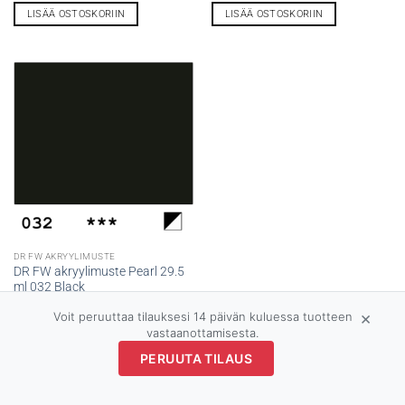
LISÄÄ OSTOSKORIIN
LISÄÄ OSTOSKORIIN
DR FW AKRYYLIMUSTE
DR FW akryylimuste Pearl 29.5
ml 032 Black
9,60
€
×
Voit peruuttaa tilauksesi 14 päivän kuluessa tuotteen
1 varastossa – lisää tilattavissa
vastaanottamisesta.
Toimitusaika:
2–5 päivää
PERUUTA TILAUS
LISÄÄ OSTOSKORIIN