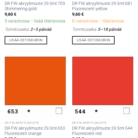
DR FW akryylimuste 29.5ml 709
DR FW akryylimuste 29.5ml 681
Shimmering gold
Fluorescent yellow
9,60
€
9,60
€
3 varastossa – lisää tilattavissa
Ei varastossa – tilattavissa
Toimitusaika:
2–5 päivää
Toimitusaika:
5–18 päivää
LISÄÄ OSTOSKORIIN
LISÄÄ OSTOSKORIIN
DR FW AKRYYLIMUSTE
DR FW AKRYYLIMUSTE
DR FW akryylimuste 29.5ml 653
DR FW akryylimuste 29.5ml 544
Fluorescent orange
Fluorescent red