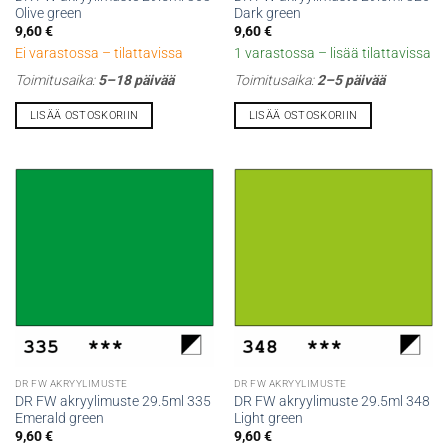
Olive green
Dark green
9,60
€
9,60
€
Ei varastossa – tilattavissa
1 varastossa – lisää tilattavissa
Toimitusaika:
5–18 päivää
Toimitusaika:
2–5 päivää
LISÄÄ OSTOSKORIIN
LISÄÄ OSTOSKORIIN
DR FW AKRYYLIMUSTE
DR FW AKRYYLIMUSTE
DR FW akryylimuste 29.5ml 335
DR FW akryylimuste 29.5ml 348
Emerald green
Light green
9,60
€
9,60
€