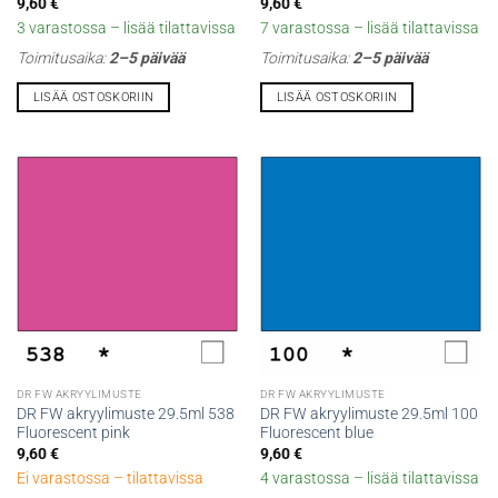
9,60
€
9,60
€
3 varastossa – lisää tilattavissa
7 varastossa – lisää tilattavissa
Toimitusaika:
2–5 päivää
Toimitusaika:
2–5 päivää
LISÄÄ OSTOSKORIIN
LISÄÄ OSTOSKORIIN
DR FW AKRYYLIMUSTE
DR FW AKRYYLIMUSTE
DR FW akryylimuste 29.5ml 538
DR FW akryylimuste 29.5ml 100
Fluorescent pink
Fluorescent blue
9,60
€
9,60
€
Ei varastossa – tilattavissa
4 varastossa – lisää tilattavissa