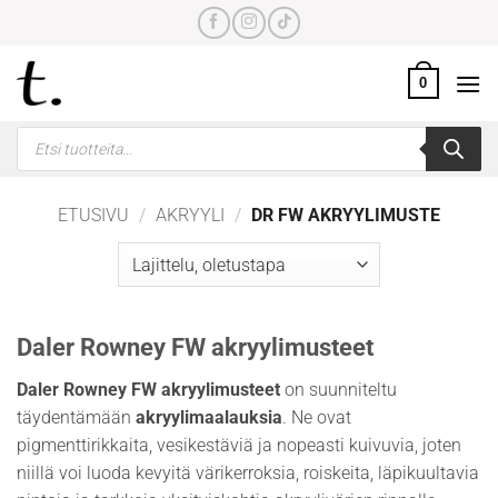
Skip
to
content
0
Products
search
ETUSIVU
/
AKRYYLI
/
DR FW AKRYYLIMUSTE
Daler Rowney FW akryylimusteet
Daler Rowney FW akryylimusteet
on suunniteltu
täydentämään
akryylimaalauksia
. Ne ovat
pigmenttirikkaita, vesikestäviä ja nopeasti kuivuvia, joten
niillä voi luoda kevyitä värikerroksia, roiskeita, läpikuultavia