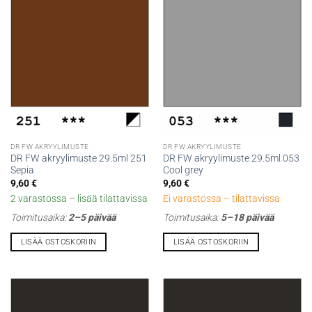
DR FW AKRYYLIMUSTE
DR FW AKRYYLIMUSTE
DR FW akryylimuste 29.5ml 251
DR FW akryylimuste 29.5ml 053
Sepia
Cool grey
9,60
€
9,60
€
2 varastossa – lisää tilattavissa
Ei varastossa – tilattavissa
Toimitusaika:
2–5 päivää
Toimitusaika:
5–18 päivää
LISÄÄ OSTOSKORIIN
LISÄÄ OSTOSKORIIN