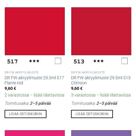
DR FW AKRYYLIMUSTE
DR FW AKRYYLIMUSTE
DR FW akryylimuste 29.5ml 517
DR FW akryylimuste 29.5ml 513
Flame red
Crimson
9,60
€
9,60
€
2 varastossa – lisää tilattavissa
3 varastossa – lisää tilattavissa
Toimitusaika:
2–5 päivää
Toimitusaika:
2–5 päivää
LISÄÄ OSTOSKORIIN
LISÄÄ OSTOSKORIIN