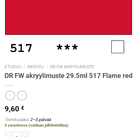
ETUSIVU
/
AKRYYLI
/
DR FW AKRYYLIMUSTE
DR FW akryylimuste 29.5ml 517 Flame red
9,60
€
Toimitusaika:
2–5 päivää
2 varastossa (voidaan jälkitoimittaa)
DR FW akryylimuste 29.5ml 517 Flame red määrä