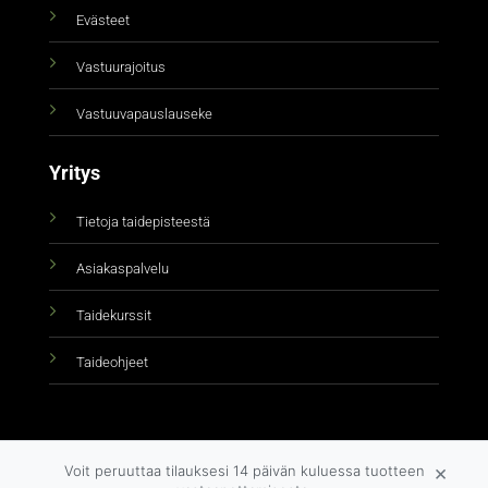
Evästeet
Vastuurajoitus
Vastuuvapauslauseke
Yritys
Tietoja taidepisteestä
Asiakaspalvelu
Taidekurssit
Taideohjeet
×
Voit peruuttaa tilauksesi 14 päivän kuluessa tuotteen