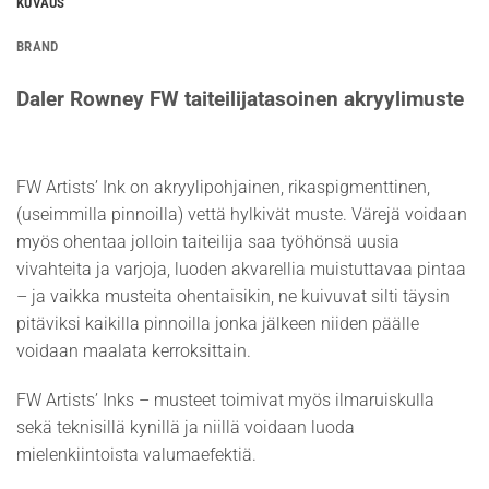
KUVAUS
BRAND
Daler Rowney FW taiteilijatasoinen akryylimuste
FW Artists’ Ink on akryylipohjainen, rikaspigmenttinen,
(useimmilla pinnoilla) vettä hylkivät muste. Värejä voidaan
myös ohentaa jolloin taiteilija saa työhönsä uusia
vivahteita ja varjoja, luoden akvarellia muistuttavaa pintaa
– ja vaikka musteita ohentaisikin, ne kuivuvat silti täysin
pitäviksi kaikilla pinnoilla jonka jälkeen niiden päälle
voidaan maalata kerroksittain.
FW Artists’ Inks – musteet toimivat myös ilmaruiskulla
sekä teknisillä kynillä ja niillä voidaan luoda
mielenkiintoista valumaefektiä.