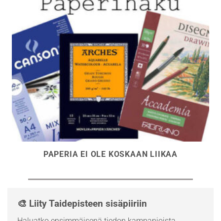
PAPERIA EI OLE KOSKAAN LIIKAA
🎨 Liity Taidepisteen sisäpiiriin
Haluatko ensimmäisenä tiedon kampanjoista,