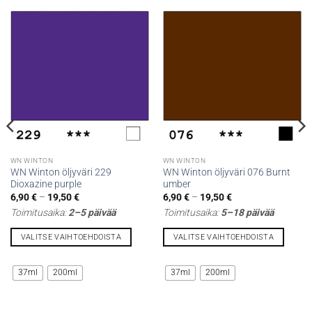
WN WINTON
WN WINTON
WN Winton öljyväri 229
WN Winton öljyväri 076 Burnt
Dioxazine purple
umber
Hintaluokka:
Hintaluokka:
6,90
€
–
19,50
€
6,90
€
–
19,50
€
6,90 €
6,90 €
Toimitusaika:
2–5 päivää
Toimitusaika:
5–18 päivää
-
-
19,50 €
19,50 €
VALITSE VAIHTOEHDOISTA
VALITSE VAIHTOEHDOISTA
Tällä
Tällä
tuotteella
tuotteella
37ml
200ml
37ml
200ml
on
on
useampi
useampi
muunnelma.
muunnelma.