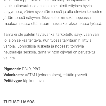
Läpikuultavuutensa ansiosta se toimii erityisen hyvin
lasyyreissa, värien syventämisessä ja alla olevien kerrosten
jättämisessä näkyviin. Siksi se toimii sekä nopeassa
maalaamisessa että hitaammassa kerroksellisessa työssä.
Tämä ei ole paletin täyteväriksi tarkoitettu sävy, vaan väri
jolla on selkeä tehtävä. Kun työssä tarvitaan hillittyjä
varjoja, luonnollisia ruskeita ja nopeasti toimivia
neutraaleja seoksia, tämä Winton öljyväri on perusteltu
valinta.
Pigmentit:
PBk9, PBr7
Valonkesto:
ASTM I (erinomainen), erittäin pysyvä
Peittävyys:
läpikuultava
TUTUSTU MYÖS