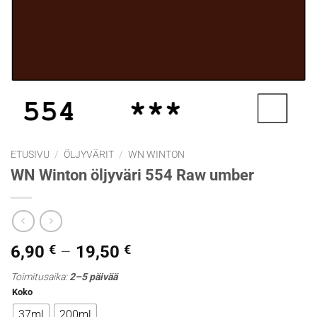
ETUSIVU
/
ÖLJYVÄRIT
/
WN WINTON
WN Winton öljyväri 554 Raw umber
Hintaluokka:
6,90
€
–
19,50
€
6,90 €
Toimitusaika:
2–5 päivää
-
Koko
19,50 €
37ml
200ml