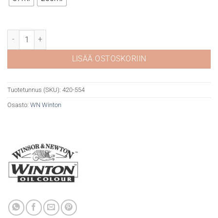
WN Winton öljyväri 554 Raw umber määrä
LISÄÄ OSTOSKORIIN
Tuotetunnus (SKU):
420-554
Osasto:
WN Winton