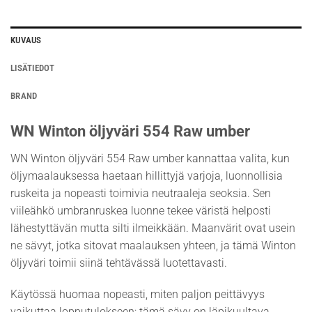
KUVAUS
LISÄTIEDOT
BRAND
WN Winton öljyväri 554 Raw umber
WN Winton öljyväri 554 Raw umber kannattaa valita, kun
öljymaalauksessa haetaan hillittyjä varjoja, luonnollisia
ruskeita ja nopeasti toimivia neutraaleja seoksia. Sen
viileähkö umbranruskea luonne tekee väristä helposti
lähestyttävän mutta silti ilmeikkään. Maanvärit ovat usein
ne sävyt, jotka sitovat maalauksen yhteen, ja tämä Winton
öljyväri toimii siinä tehtävässä luotettavasti.
Käytössä huomaa nopeasti, miten paljon peittävyys
vaikuttaa lopputulokseen: tämä sävy on läpikuultava.