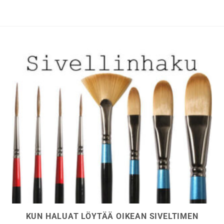
Voit
Voit
tehdä
tehdä
valinnat
valinnat
tuotteen
tuotteen
sivulla.
sivulla.
KUN HALUAT LÖYTÄÄ OIKEAN SIVELTIMEN