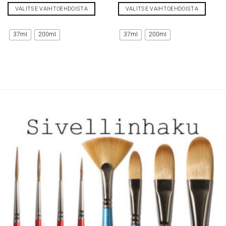
VALITSE VAIHTOEHDOISTA
VALITSE VAIHTOEHDOISTA
Tällä
Tällä
tuotteella
tuotteella
37ml
200ml
37ml
200ml
on
on
useampi
useampi
muunnelma.
muunnelma.
Voit
Voit
tehdä
tehdä
valinnat
valinnat
tuotteen
tuotteen
sivulla.
sivulla.