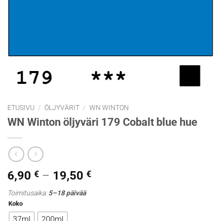
ETUSIVU
/
ÖLJYVÄRIT
/
WN WINTON
WN Winton öljyväri 179 Cobalt blue hue
Hintaluokka:
6,90
€
–
19,50
€
6,90 €
Toimitusaika:
5–18 päivää
-
Koko
19,50 €
37ml
200ml