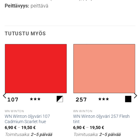
Peittävyys:
peittävä
TUTUSTU MYÖS
WN WINTON
WN WINTON
WN Winton öljyväri 107
WN Winton öljyväri 257 Flesh
Cadmium Scarlet hue
tint
Hintaluokka:
Hintaluokka:
6,90
€
–
19,50
€
6,90
€
–
19,50
€
6,90 €
6,90 €
Toimitusaika:
2–5 päivää
Toimitusaika:
2–5 päivää
-
-
19,50 €
19,50 €