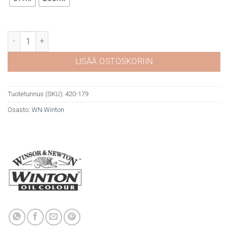
WN Winton öljyväri 179 Cobalt blue hue määrä
LISÄÄ OSTOSKORIIN
Tuotetunnus (SKU):
420-179
Osasto:
WN Winton