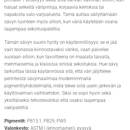
haluat selkeitä väripintoja, korjaavia kerroksia tai
napakoita valo-varjoalueita. Tämä auttaa säilyttämään
sävyn luonteen myös silloin, kun väriä käytetään osana
laajempaa sekoituspalettia.
Tämän sävyn suurin hyöty on käytännöllisyys: se ei jää
vain teoriassa kiinnostavaksi väriksi, vaan palvelee
suoraan silloin, kun tavoitteena on maalata taivaita,
merimaisemia ja klassisia sinisiä sekoituksia. Hue-sävy
tarkoittaa tässä käytännössä sitä, että väri jäljittelee
perinteistä sävymaailmaa modernimmalla
pigmenttiyhdistelmällä, mikä tekee siitä usein järkevän ja
käyttövarman vaihtoehdon. Siksi se sopii hyvin sekä
yksittäiseksi tehosteväriksi että osaksi laajempaa
vakipalettia.
Pigmentit:
PB15:1, PB29, PW5
Valonkesto:
ASTM I (erinomainen), pysyvä