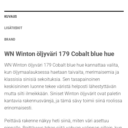
KUVAUS
LISÄTIEDOT
BRAND
WN Winton öljyväri 179 Cobalt blue hue
WN Winton öljyväri 179 Cobalt blue hue kannattaa valita,
kun öljymaalauksessa haetaan taivaita, merimaisemia ja
klassisia sinisiä sekoituksia. Sen tasapainoinen
keskisininen luonne tekee väristä helposti lähestyttävän
mutta silti ilmeikkään. Siniset Winton öljyvärit ovat paletin
kantavia rakennusvärejä, ja tämä sävy toimii siinä roolissa
erinomaisesti.
Peittävä rakenne näkyy heti siinä, miten väri asettuu
pinnalle. Peittävyys tekee siitä vahvan valinnan silloin, kun