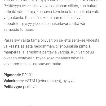
Peittävyys tekee siitä vahvan valinnan silloin, kun haluat
selkeitä väripintoja, korjaavia kerroksia tai napakoita valo-
varjoalueita. Kun sitä sekoitetaan muihin sävyihin,
lopputulos pysyy yleensä ennakoitavana eikä väri
sameudu turhaan.
Paras syy valita tämä öljyväri on se, että se tekee yhdestä
vaikeasta asiasta helpomman: tiilenpunaisia pintoja,
maaperää ja lämpimiä peittäviä varjoja. Kun väri osuu
oikeaan tehtävään, myös koko maalaus näyttää
vakaammalta ja uskottavammalta.
Pigmentit:
PR101
Valonkesto:
ASTM I (erinomainen), pysyvä
Peittävyys:
peittävä