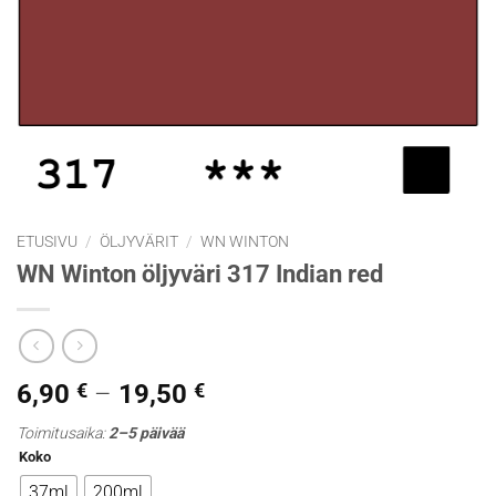
ETUSIVU
/
ÖLJYVÄRIT
/
WN WINTON
WN Winton öljyväri 317 Indian red
Hintaluokka:
6,90
€
–
19,50
€
6,90 €
Toimitusaika:
2–5 päivää
-
Koko
19,50 €
37ml
200ml