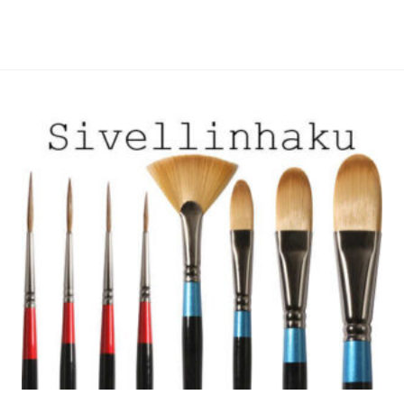
useampi
useampi
muunnelma.
muunnelma.
Voit
Voit
tehdä
tehdä
valinnat
valinnat
tuotteen
tuotteen
sivulla.
sivulla.