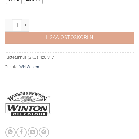
WN Winton öljyväri 317 Indian red määrä
LISÄÄ OSTOSKORIIN
Tuotetunnus (SKU):
420-317
Osasto:
WN Winton