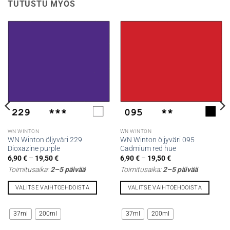
TUTUSTU MYÖS
WN WINTON
WN WINTON
WN Winton öljyväri 229
WN Winton öljyväri 095
Dioxazine purple
Cadmium red hue
Hintaluokka:
Hintaluokka:
6,90
€
–
19,50
€
6,90
€
–
19,50
€
6,90 €
6,90 €
Toimitusaika:
2–5 päivää
Toimitusaika:
2–5 päivää
-
-
19,50 €
19,50 €
VALITSE VAIHTOEHDOISTA
VALITSE VAIHTOEHDOISTA
Tällä
Tällä
tuotteella
tuotteella
37ml
200ml
37ml
200ml
on
on