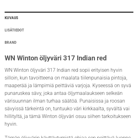
KUVAUS
LISÄTIEDOT
BRAND
WN Winton öljyväri 317 Indian red
WN Winton öljyväri 317 Indian red sopii erityisen hyvin
silloin, kun tavoitteena on maalata tiilenpunaisia pintoja,
maaperää ja lämpimiä peittäviä varjoja. Kyseessä on syvä
punaruskea sävy, joka antaa öljymaalaukseen selkeän
värisuunnan ilman turhaa säätöä. Punaisissa ja roosan
sävyissä tärkeintä on, tuntuuko väri kirkkaalta, syvältä vai
hillityltä, ja tämä Winton öljyväri osuu siihen tarkoitukseen
hyvin.
Tämän öljyvärin käyttäytymistä ohjaa sen peittävä luonne.