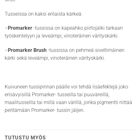
Tusseissa on kaksi erilaista kärkeä:
–
Promarker
-tussissa on kapeahko piirtojälki tarkaan
työskentelyyn ja leveämpi, vinoteräinen värityskärki.
–
Promarker Brush
-tussissa on pehmeä siveltimäinen
kärki sekä leveämpi, vinoteräinen värityskärki.
Kuivuneen tussipinnan päälle voi tehdä lisäefektejä joko
erisävyisillä Promarker- tusseilla tai puuväreillä,
maalitusseilla tai millä vaan värillä, jonka pigmentti riittää
peittämään Promarker- tussin jäljen.
TUTUSTU MYÖS