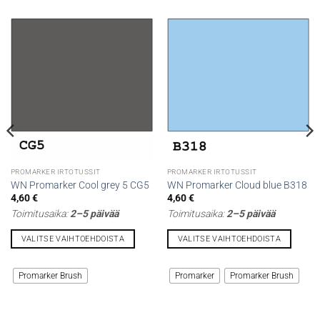
PROMARKER IRTOTUSSIT
PROMARKER IRTOTUSSIT
WN Promarker Cool grey 5 CG5
WN Promarker Cloud blue B318
4,60
€
4,60
€
Toimitusaika:
2–5 päivää
Toimitusaika:
2–5 päivää
VALITSE VAIHTOEHDOISTA
VALITSE VAIHTOEHDOISTA
Tällä
Tällä
tuotteella
tuotteella
Promarker Brush
Promarker
Promarker Brush
on
on
useampi
useampi
muunnelma.
muunnelma.