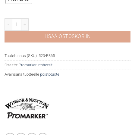
WN Promarker Hot pink R365 määrä
LISÄÄ OSTOSKORIIN
Tuotetunnus (SKU):
520-R365
Osasto:
Promarker irtotussit
Avainsana tuotteelle
poistotuote