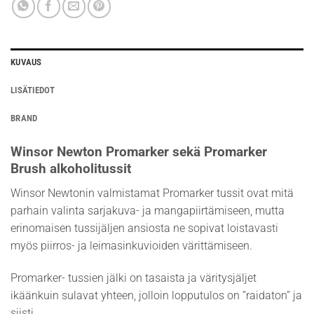
KUVAUS
LISÄTIEDOT
BRAND
Winsor Newton Promarker sekä Promarker
Brush alkoholitussit
Winsor Newtonin valmistamat Promarker tussit ovat mitä
parhain valinta sarjakuva- ja mangapiirtämiseen, mutta
erinomaisen tussijäljen ansiosta ne sopivat loistavasti
myös piirros- ja leimasinkuvioiden värittämiseen.
Promarker- tussien jälki on tasaista ja väritysjäljet
ikäänkuin sulavat yhteen, jolloin lopputulos on ”raidaton” ja
siisti.