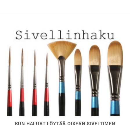
Voit
Voit
tehdä
tehdä
valinnat
valinnat
tuotteen
tuotteen
sivulla.
sivulla.
KUN HALUAT LÖYTÄÄ OIKEAN SIVELTIMEN