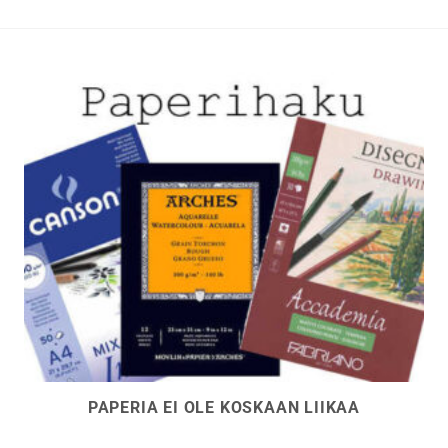
t
valinnat
n
tuotteen
sivulla.
PAPERIA EI OLE KOSKAAN LIIKAA