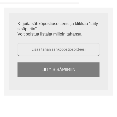
Kirjoita sähköpostiosoitteesi ja klikkaa “Liity
sisäpiiriin”.
Voit poistua listalta milloin tahansa.
LIITY SISÄPIIRIIN