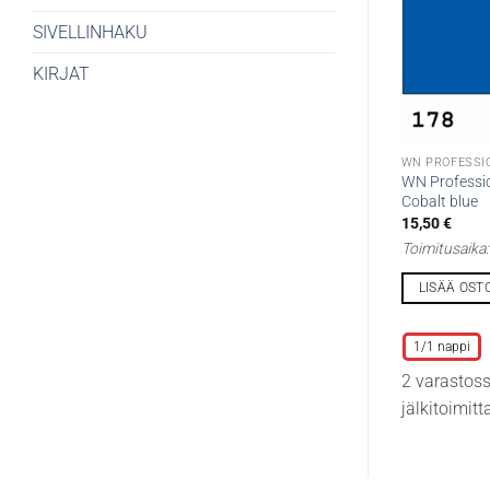
SIVELLINHAKU
KIRJAT
WN PROFESSI
WN Professio
Cobalt blue
15,50
€
Toimitusaika
LISÄÄ OST
Tällä
tuotteella
1/1 nappi
on
2 varastos
useampi
jälkitoimitt
muunnelma.
Voit
tehdä