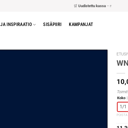
🛒
Uudistettu kassa
– nopeampi ja h
JA INSPIRAATIO
SISÄPIIRI
KAMPANJAT
ETUSI
WN 
10
Toimit
Koko
1/1
POISTA