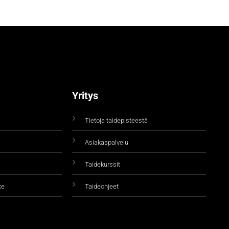
Yritys
Tietoja taidepisteestä
Asiakaspalvelu
Taidekurssit
ke
Taideohjeet