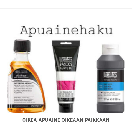
valinnat
valinna
tuotteen
tuottee
sivulla.
sivulla.
OIKEA APUAINE OIKEAAN PAIKKAAN