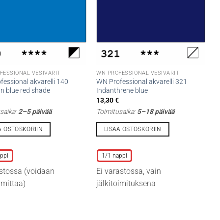
FESSIONAL VESIVÄRIT
WN PROFESSIONAL VESIVÄRIT
essional akvarelli 140
WN Professional akvarelli 321
n blue red shade
Indanthrene blue
€
13,30
€
saika:
2–5 päivää
Toimitusaika:
5–18 päivää
Ä OSTOSKORIIN
LISÄÄ OSTOSKORIIN
Tällä
lla
tuotteella
ppi
1/1 nappi
on
stossa (voidaan
Ei varastossa, vain
i
useampi
oimittaa)
jälkitoimituksena
lma.
muunnelma.
Voit
tehdä