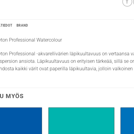
ÄTIEDOT
BRAND
ton Professional Watercolour
on Professional -akvarellivärien läpikuultavuus on vertaansa va
spersion ansiota. Läpikuultavuus on erityisen tärkeää, sillä se o
osta kaikki värit ovat paperilla läpikuultavia, jolloin valkoinen 
U MYÖS