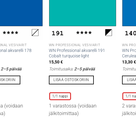
ONAL VESIVÄRIT
WN PROFESSIONAL VESIVÄRIT
WN PRO
nal akvarelli 178
WN Professional akvarelli 191
WN Prof
Cobalt turquoise light
Cerulea
15,50
€
13,30
:
2–5 päivää
Toimitusaika:
2–5 päivää
Toimitu
OSKORIIN
LISÄÄ OSTOSKORIIN
LISÄ
Tällä
Tällä
tuotteella
tuottee
1/1 nappi
1/1 na
on
on
sa (voidaan
1 varastossa (voidaan
2 vara
useampi
useamp
aa)
jälkitoimittaa)
jälkit
muunnelma.
muunne
Voit
Voit
tehdä
tehdä