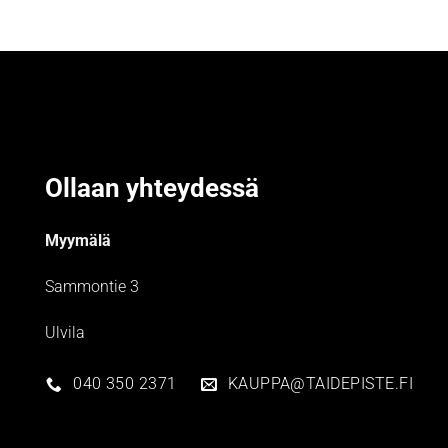
Ollaan yhteydessä
Myymälä
Sammontie 3
Ulvila
040 350 2371
KAUPPA@TAIDEPISTE.FI