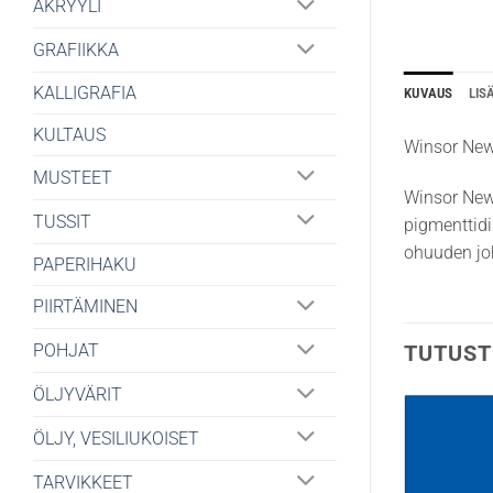
AKRYYLI
GRAFIIKKA
KALLIGRAFIA
KUVAUS
LIS
KULTAUS
Winsor New
MUSTEET
Winsor Newt
TUSSIT
pigmenttidi
ohuuden johd
PAPERIHAKU
PIIRTÄMINEN
TUTUST
POHJAT
ÖLJYVÄRIT
ÖLJY, VESILIUKOISET
TARVIKKEET