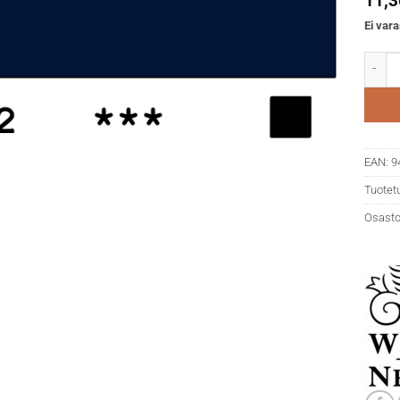
11,
Ei vara
WN Pro
EAN:
9
Tuotet
Osasto