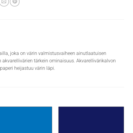
illa, joka on värin valmistusvaiheen ainutlaatuisen
n akvarellivärien tärkein ominaisuus. Akvarellivärikalvon
paperi heijastuu värin läpi.