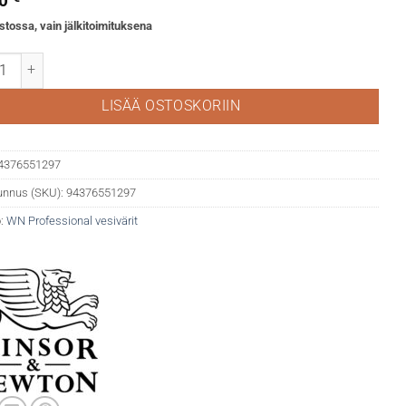
30
stossa, vain jälkitoimituksena
fessional akvarelli 322 Indigo määrä
LISÄÄ OSTOSKORIIN
4376551297
unnus (SKU):
94376551297
:
WN Professional vesivärit