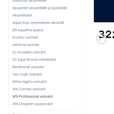
Siveltimet akvarelleille
Apuaineet akvarelleille ja guasseille
Akvarellisetit
Aqua Drop nestemäinen akvarelli
DR Aquafine guassi
Ecoline -tuotteet
Inktense tuotteet
Sc Horadam vesivärit
SC Aqua Bronze metallivärit
Rembrandt vesivärit
Van Gogh vesivärit
White Nights vesivärit
WN Cotman vesivärit
WN Professional vesivärit
WN Designers guassivärit