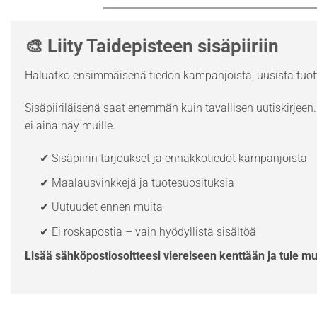
🎨 Liity Taidepisteen sisäpiiriin
Haluatko ensimmäisenä tiedon kampanjoista, uusista tuott
Sisäpiiriläisenä saat enemmän kuin tavallisen uutiskirjeen. 
ei aina näy muille.
✔ Sisäpiirin tarjoukset ja ennakkotiedot kampanjoista
✔ Maalausvinkkejä ja tuotesuosituksia
✔ Uutuudet ennen muita
✔ Ei roskapostia – vain hyödyllistä sisältöä
Lisää sähköpostiosoitteesi viereiseen kenttään ja tule m