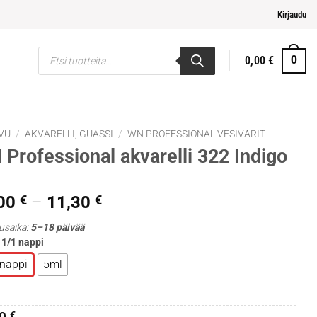
elpompi maksaminen
Kirjaudu
Products
0,00
€
0
search
VU
/
AKVARELLI, GUASSI
/
WN PROFESSIONAL VESIVÄRIT
Professional akvarelli 322 Indigo
Hintaluokka:
,00
€
–
11,30
€
10,00 €
usaika:
5–18 päivää
-
: 1/1 nappi
11,30 €
 nappi
5ml
€