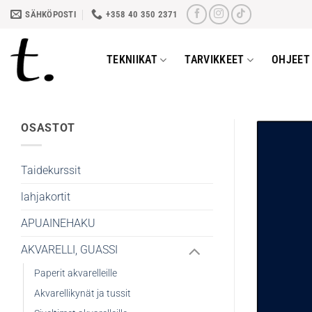
Skip
SÄHKÖPOSTI
+358 40 350 2371
to
content
TEKNIIKAT
TARVIKKEET
OHJEET 
OSASTOT
Taidekurssit
lahjakortit
APUAINEHAKU
AKVARELLI, GUASSI
Paperit akvarelleille
Akvarellikynät ja tussit