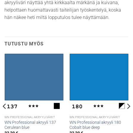
akryyliväri näyttää yhtä kirkkaalta märkänä ja kuivana,
helpottaen huomattavasti taiteilijan työskentelyä, koska
hän näkee heti miltä lopputulos tulee näyttämään.
TUTUSTU MYÖS
WN PROFESSIONAL AKRYYLIVÄRIT
WN PROFESSIONAL AKRYYLIVÄRIT
WN Professional akryyli 137
WN Professional akryyli 180
Cerulean blue
Cobalt blue deep
32,20
€
32,20
€