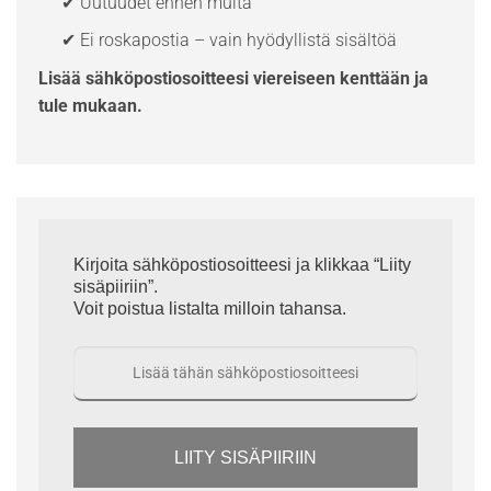
✔ Uutuudet ennen muita
✔ Ei roskapostia – vain hyödyllistä sisältöä
Lisää sähköpostiosoitteesi viereiseen kenttään ja
tule mukaan.
Kirjoita sähköpostiosoitteesi ja klikkaa “Liity
sisäpiiriin”.
Voit poistua listalta milloin tahansa.
LIITY SISÄPIIRIIN