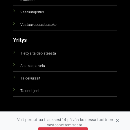
Vastuurajoitus
Vastuuvapauslauseke
Yritys
Tietoja taidepisteestä
Asiakaspalvelu
Taidekurssit
Taideohjeet
×
Voit peruuttaa tilauksesi 14 päivän kuluessa tuotteen
vastaanottamisesta.