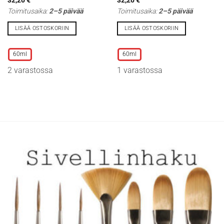
Toimitusaika:
2–5 päivää
Toimitusaika:
2–5 päivää
LISÄÄ OSTOSKORIIN
LISÄÄ OSTOSKORIIN
Tällä
Tällä
tuotteella
tuotteella
60ml
60ml
on
on
2 varastossa
1 varastossa
useampi
useampi
muunnelma.
muunnelma.
Voit
Voit
tehdä
tehdä
valinnat
valinnat
tuotteen
tuotteen
sivulla.
sivulla.