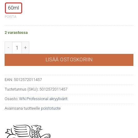
60ml
POISTA
2 varastossa
WN Professional akryyli 522 Phthalo Green BlueShade määrä
LISÄÄ OSTOSKORIIN
EAN:
5012572011457
Tuotetunnus (SKU):
5012572011457
Osasto:
WN Professional akryylivärit
Avainsana tuotteelle
poistotuote