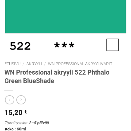
ETUSIVU
/
AKRYYLI
/
WN PROFESSIONAL AKRYYLIVÄRIT
WN Professional akryyli 522 Phthalo
Green BlueShade
15,20
€
Toimitusaika:
2–5 päivää
: 60ml
Koko