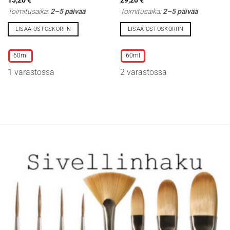
Toimitusaika:
2–5 päivää
Toimitusaika:
2–5 päivää
LISÄÄ OSTOSKORIIN
LISÄÄ OSTOSKORIIN
Tällä
Tällä
tuotteella
tuotteella
60ml
60ml
on
on
1 varastossa
2 varastossa
useampi
useampi
muunnelma.
muunnelma.
Voit
Voit
tehdä
tehdä
valinnat
valinnat
tuotteen
tuotteen
sivulla.
sivulla.