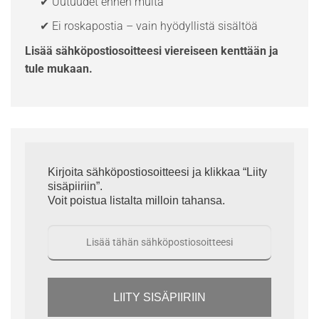
✔ Uutuudet ennen muita
✔ Ei roskapostia – vain hyödyllistä sisältöä
Lisää sähköpostiosoitteesi viereiseen kenttään ja
tule mukaan.
Kirjoita sähköpostiosoitteesi ja klikkaa “Liity
sisäpiiriin”.
Voit poistua listalta milloin tahansa.
LIITY SISÄPIIRIIN