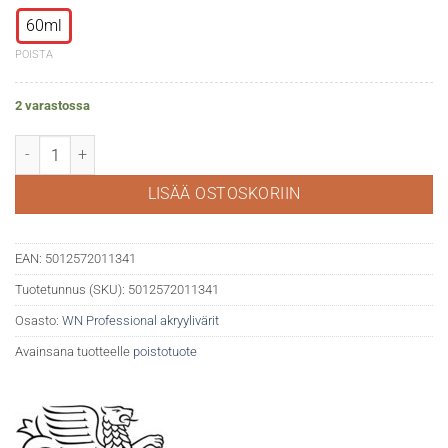
60ml
POISTA
2 varastossa
WN Professional akryyli 423 Naphthol red medium määrä
LISÄÄ OSTOSKORIIN
EAN:
5012572011341
Tuotetunnus (SKU):
5012572011341
Osasto:
WN Professional akryylivärit
Avainsana tuotteelle
poistotuote