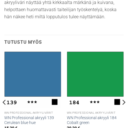
akryyliväri näyttää yhtä kirkkaalta märkänä ja kuivana,
helpottaen huomattavasti taiteilijan työskentelyä, koska
hän näkee heti miltä lopputulos tulee näyttämään.
TUTUSTU MYÖS
WN PROFESSIONAL AKRYYLIVÄRIT
WN PROFESSIONAL AKRYYLIVÄRIT
WN Professional akryyli 139
WN Professional akryyli 184
Cerulean blue hue
Cobalt green
15,20
€
29,20
€