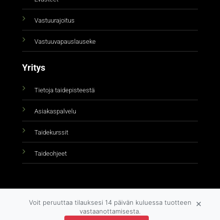
Vastuurajoitus
Vastuuvapauslauseke
Yritys
Tietoja taidepisteestä
Asiakaspalvelu
Taidekurssit
Taideohjeet
×
Voit peruuttaa tilauksesi 14 päivän kuluessa tuotteen
vastaanottamisesta.