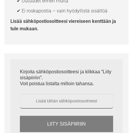
✔ Uutuudet ennen muita
✔ Ei roskapostia – vain hyödyllistä sisältöä
Lisää sähköpostiosoitteesi viereiseen kenttään ja
tule mukaan.
Kirjoita sähköpostiosoitteesi ja klikkaa “Liity
sisäpiiriin”.
Voit poistua listalta milloin tahansa.
LIITY SISÄPIIRIIN