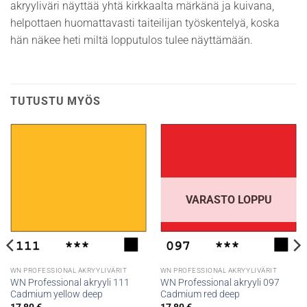
akryyliväri näyttää yhtä kirkkaalta märkänä ja kuivana,
helpottaen huomattavasti taiteilijan työskentelyä, koska
hän näkee heti miltä lopputulos tulee näyttämään.
TUTUSTU MYÖS
VARASTO LOPPU
WN PROFESSIONAL AKRYYLIVÄRIT
WN PROFESSIONAL AKRYYLIVÄRIT
WN Professional akryyli 111
WN Professional akryyli 097
Cadmium yellow deep
Cadmium red deep
17,80
€
17,80
€