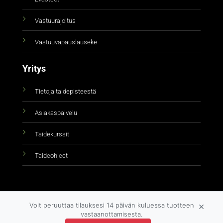
Vastuurajoitus
Vastuuvapauslauseke
Yritys
Tietoja taidepisteestä
Asiakaspalvelu
Taidekurssit
Taideohjeet
×
Voit peruuttaa tilauksesi 14 päivän kuluessa tuotteen
vastaanottamisesta.