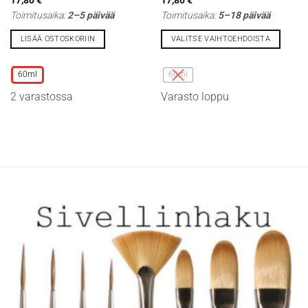
Toimitusaika:
2–5 päivää
Toimitusaika:
5–18 päivää
LISÄÄ OSTOSKORIIN
VALITSE VAIHTOEHDOISTA
Tällä
Tällä
tuotteella
tuotteella
60ml
60ml
on
on
2 varastossa
Varasto loppu
useampi
useampi
muunnelma.
muunnelma.
Voit
Voit
tehdä
tehdä
valinnat
valinnat
tuotteen
tuotteen
sivulla.
sivulla.