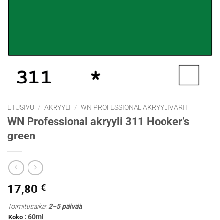
ETUSIVU
/
AKRYYLI
/
WN PROFESSIONAL AKRYYLIVÄRIT
WN Professional akryyli 311 Hooker’s
green
17,80
€
Toimitusaika:
2–5 päivää
: 60ml
Koko