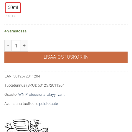
60ml
POISTA
4 varastossa
WN Professional akryyli 311 Hooker's green määrä
LISÄÄ OSTOSKORIIN
EAN:
5012572011204
Tuotetunnus (SKU):
5012572011204
Osasto:
WN Professional akryylivärit
Avainsana tuotteelle
poistotuote