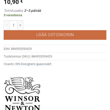
10,90
€
Toimitusaika:
2–5 päivää
3 varastossa
WN Designers gouache 593 Rose tyrien määrä
LISÄÄ OSTOSKORIIN
EAN:
884955093429
Tuotetunnus (SKU):
884955093429
Osasto:
WN Designers guassivärit