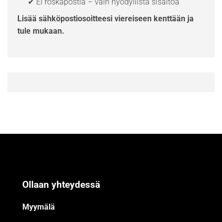
✔ Ei roskapostia – vain hyödyllistä sisältöä
Lisää sähköpostiosoitteesi viereiseen kenttään ja
tule mukaan.
Ollaan yhteydessä
Myymälä