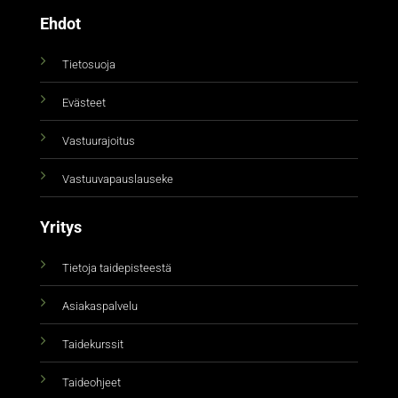
Ehdot
Tietosuoja
Evästeet
Vastuurajoitus
Vastuuvapauslauseke
Yritys
Tietoja taidepisteestä
Asiakaspalvelu
Taidekurssit
Taideohjeet