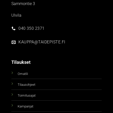
Sammontie 3
Ulvila
040 350 2371
KAUPPA@TAIDEPISTE.FI
Tilaukset
Omatili
Tilausohjeet
Toimitusajat
Kampanjat