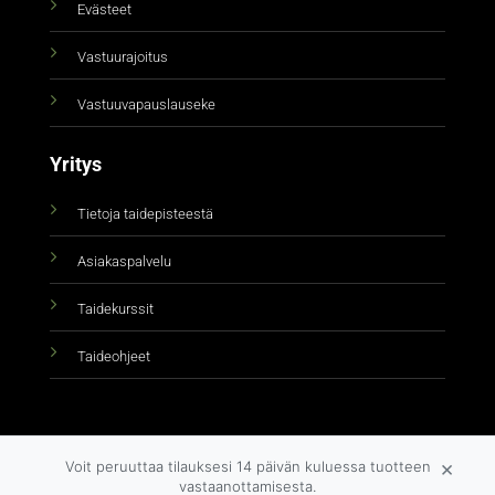
Evästeet
Vastuurajoitus
Vastuuvapauslauseke
Yritys
Tietoja taidepisteestä
Asiakaspalvelu
Taidekurssit
Taideohjeet
×
Voit peruuttaa tilauksesi 14 päivän kuluessa tuotteen
vastaanottamisesta.