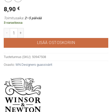
8,90
€
Toimitusaika:
2–5 päivää
3 varastossa
WN Designers gouache 453 Orange lake light määrä
LISÄÄ OSTOSKORIIN
Tuotetunnus (SKU):
50947508
Osasto:
WN Designers guassivärit