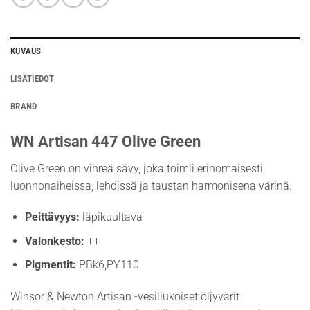
KUVAUS
LISÄTIEDOT
BRAND
WN Artisan 447 Olive Green
Olive Green on vihreä sävy, joka toimii erinomaisesti
luonnonaiheissa, lehdissä ja taustan harmonisena värinä.
Peittävyys:
läpikuultava
Valonkesto:
++
Pigmentit:
PBk6,PY110
Winsor & Newton Artisan -vesiliukoiset öljyvärit