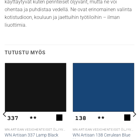
käyttäytyvät kuten perinteiset öljyvärit, mutta ne voi
ohentaa ja puhdistaa vedellä. Ne ovat erinomainen valinta
kotistudioon, kouluun ja jaettuihin työtiloihin – ilman
liuottimia.
TUTUSTU MYÖS
WN ARTISAN VESIOHENTEISET ÖLJYVÄRIT
WN ARTISAN VESIOHENTEISET ÖLJYVÄRIT
WN Artisan 138 Cerulean Blue
WN Artisan 337 Lamp Black