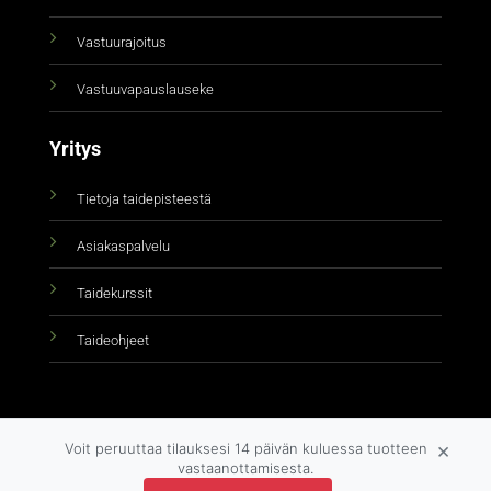
Vastuurajoitus
Vastuuvapauslauseke
Yritys
Tietoja taidepisteestä
Asiakaspalvelu
Taidekurssit
Taideohjeet
×
Voit peruuttaa tilauksesi 14 päivän kuluessa tuotteen
vastaanottamisesta.