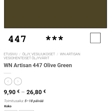
ETUSIVU
/
ÖLJY, VESILIUKOISET
/
WN ARTISAN
VESIOHENTEISET ÖLJYVÄRIT
WN Artisan 447 Olive Green
Hintaluokka:
9,90
€
–
26,80
€
9,90 €
Toimitusaika:
5–18 päivää
-
Koko
26,80 €