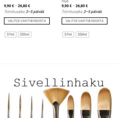
Hue
Hintaluokka:
Hintaluokka:
9,90
€
–
26,80
€
9,90
€
–
26,80
€
9,90 €
9,90 €
Toimitusaika:
2–5 päivää
Toimitusaika:
2–5 päivää
-
-
26,80 €
26,80 €
VALITSE VAIHTOEHDOISTA
VALITSE VAIHTOEHDOISTA
Tällä
Tällä
tuotteella
tuotteella
37ml
200ml
37ml
200ml
on
on
useampi
useampi
muunnelma.
muunnelma.
Voit
Voit
tehdä
tehdä
valinnat
valinnat
tuotteen
tuotteen
sivulla.
sivulla.