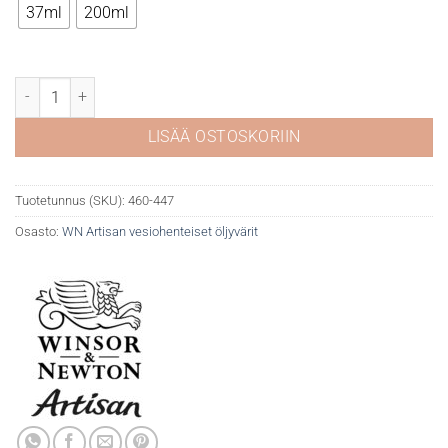
37ml
200ml
WN Artisan 447 Olive Green määrä
LISÄÄ OSTOSKORIIN
Tuotetunnus (SKU):
460-447
Osasto:
WN Artisan vesiohenteiset öljyvärit