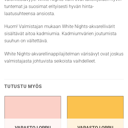
tuntemat ja suosimat erityisesti hyvän hinta-
laatusuhteensa ansiosta.
Huom! Valmistajan mukaan White Nights-akvarellivärit
sisältävät aitoa kadmiumia. Kadmiumvärien joutumista
suuhun on vältettävä.
White Nights-akvarellinappilajitelman värisävyt ovat joskus
valmistajasta johtuvista seikoista vaihdelleet.
TUTUSTU MYÖS
VARASTO LOPPU
VARASTO LOPPU