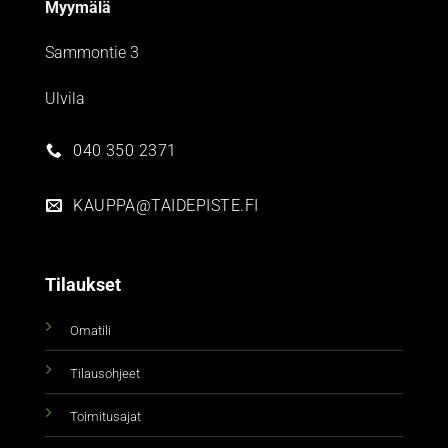
Myymälä
Sammontie 3
Ulvila
040 350 2371
KAUPPA@TAIDEPISTE.FI
Tilaukset
Omatili
Tilausohjeet
Toimitusajat