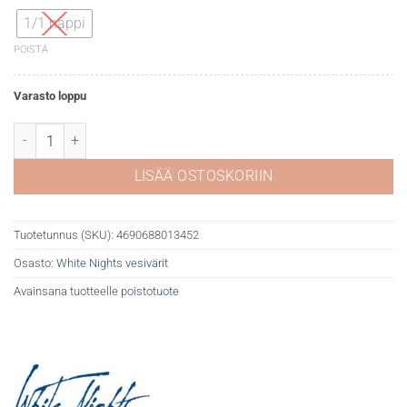
1/1 nappi
POISTA
Varasto loppu
White Nights akvarelli 964 Metallic Copper määrä
LISÄÄ OSTOSKORIIN
Tuotetunnus (SKU):
4690688013452
Osasto:
White Nights vesivärit
Avainsana tuotteelle
poistotuote