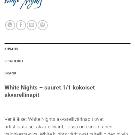
KUVAUS
LISÄTIEDOT
BRAND
White Nights – suuret 1/1 kokoiset
akvarellinapit
Venäläiset White Nights-akvarellivärinapit ovat
artistilaatuiset akvarellivärit, joissa on erinomainen
valonkestävyys. White Nights-värit ovat taiteilijoiden hyvin