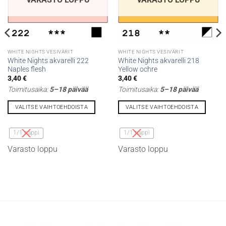
WHITE NIGHTS VESIVÄRIT
WHITE NIGHTS VESIVÄRIT
White Nights akvarelli 222
White Nights akvarelli 218
Naples flesh
Yellow ochre
3,40
€
3,40
€
Toimitusaika:
5–18 päivää
Toimitusaika:
5–18 päivää
VALITSE VAIHTOEHDOISTA
VALITSE VAIHTOEHDOISTA
Tällä
Tällä
tuotteella
tuotteella
1/1 nappi
1/1 nappi
on
on
Varasto loppu
Varasto loppu
useampi
useampi
muunnelma.
muunnelma.
Voit
Voit
tehdä
tehdä
valinnat
valinnat
tuotteen
tuotteen
sivulla.
sivulla.