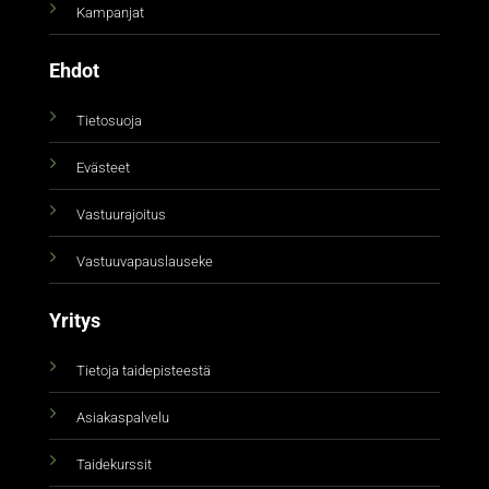
Kampanjat
Ehdot
Tietosuoja
Evästeet
Vastuurajoitus
Vastuuvapauslauseke
Yritys
Tietoja taidepisteestä
Asiakaspalvelu
Taidekurssit