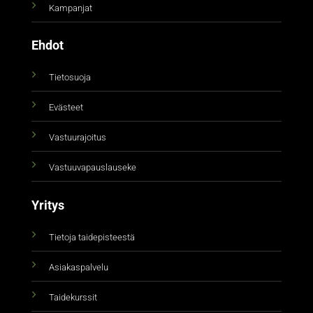
Kampanjat
Ehdot
Tietosuoja
Evästeet
Vastuurajoitus
Vastuuvapauslauseke
Yritys
Tietoja taidepisteestä
Asiakaspalvelu
Taidekurssit