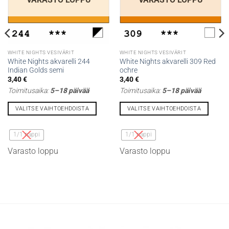
WHITE NIGHTS VESIVÄRIT
WHITE NIGHTS VESIVÄRIT
White Nights akvarelli 244
White Nights akvarelli 309 Red
Indian Golds semi
ochre
3,40
€
3,40
€
Toimitusaika:
5–18 päivää
Toimitusaika:
5–18 päivää
VALITSE VAIHTOEHDOISTA
VALITSE VAIHTOEHDOISTA
Tällä
Tällä
tuotteella
tuotteella
1/1 nappi
1/1 nappi
on
on
Varasto loppu
Varasto loppu
useampi
useampi
muunnelma.
muunnelma.
Voit
Voit
tehdä
tehdä
valinnat
valinnat
tuotteen
tuotteen
sivulla.
sivulla.