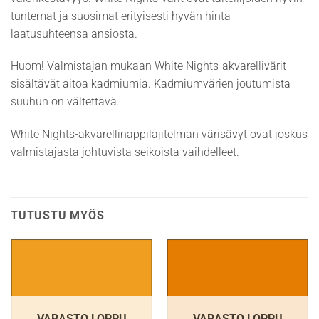
tuntemat ja suosimat erityisesti hyvän hinta-
laatusuhteensa ansiosta.
Huom! Valmistajan mukaan White Nights-akvarellivärit
sisältävät aitoa kadmiumia. Kadmiumvärien joutumista
suuhun on vältettävä.
White Nights-akvarellinappilajitelman värisävyt ovat joskus
valmistajasta johtuvista seikoista vaihdelleet.
TUTUSTU MYÖS
VARASTO LOPPU
VARASTO LOPPU