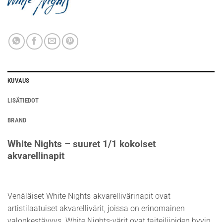
KUVAUS
LISÄTIEDOT
BRAND
White Nights – suuret 1/1 kokoiset
akvarellinapit
Venäläiset White Nights-akvarellivärinapit ovat
artistilaatuiset akvarellivärit, joissa on erinomainen
valonkestävyys. White Nights-värit ovat taiteilijoiden hyvin