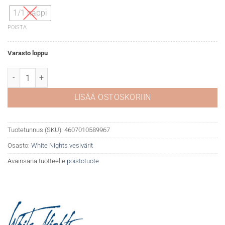
1/1 nappi
POISTA
Varasto loppu
White Nights akvarelli 806 Voroneshskaya Black määrä
LISÄÄ OSTOSKORIIN
Tuotetunnus (SKU):
4607010589967
Osasto:
White Nights vesivärit
Avainsana tuotteelle
poistotuote