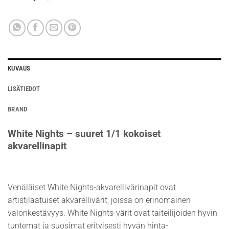
KUVAUS
LISÄTIEDOT
BRAND
White Nights – suuret 1/1 kokoiset
akvarellinapit
Venäläiset White Nights-akvarellivärinapit ovat
artistilaatuiset akvarellivärit, joissa on erinomainen
valonkestävyys. White Nights-värit ovat taiteilijoiden hyvin
tuntemat ja suosimat erityisesti hyvän hinta-