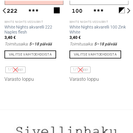
WHITE NIGHTS VESIVÄRIT
WHITE NIGHTS VESIVÄRIT
White Nights akvarelli 222
White Nights akvarelli 100 Zink
Naples flesh
White
3,40
€
3,40
€
Toimitusaika:
5–18 päivää
Toimitusaika:
5–18 päivää
VALITSE VAIHTOEHDOISTA
VALITSE VAIHTOEHDOISTA
Tällä
Tällä
tuotteella
tuotteella
1/1 nappi
1/1 nappi
on
on
Varasto loppu
Varasto loppu
useampi
useampi
muunnelma.
muunnelma.
Voit
Voit
tehdä
tehdä
valinnat
valinnat
tuotteen
tuotteen
sivulla.
sivulla.