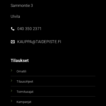
Sammontie 3
Ulvila
040 350 2371
KAUPPA@TAIDEPISTE.FI
Tilaukset
Omatili
Tilausohjeet
Toimitusajat
Kampanjat