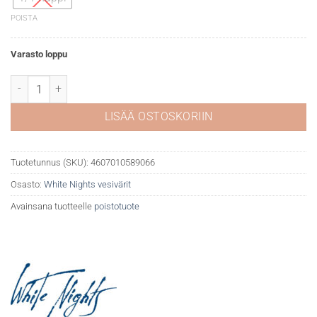
POISTA
Varasto loppu
White Nights akvarelli 727 Olive green määrä
LISÄÄ OSTOSKORIIN
Tuotetunnus (SKU):
4607010589066
Osasto:
White Nights vesivärit
Avainsana tuotteelle
poistotuote