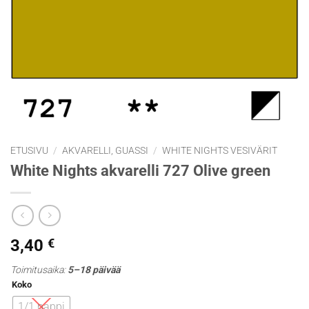
ETUSIVU
/
AKVARELLI, GUASSI
/
WHITE NIGHTS VESIVÄRIT
White Nights akvarelli 727 Olive green
3,40
€
Toimitusaika:
5–18 päivää
Koko
1/1 nappi