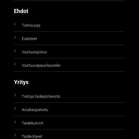
Ehdot
Tietosuoja
Evästeet
Vastuurajoitus
Vastuuvapauslauseke
Yritys
Tietoja taidepisteestä
Asiakaspalvelu
Taidekurssit
Taideohjeet