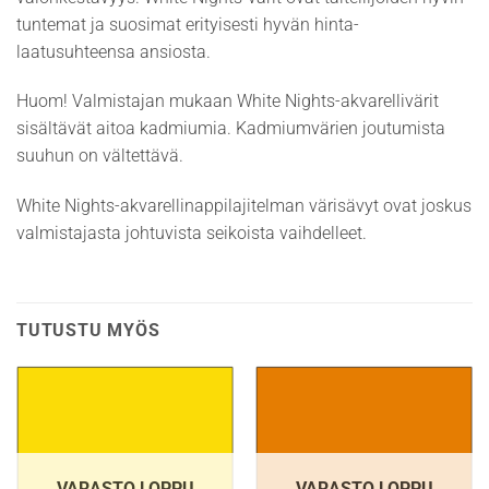
tuntemat ja suosimat erityisesti hyvän hinta-
laatusuhteensa ansiosta.
Huom! Valmistajan mukaan White Nights-akvarellivärit
sisältävät aitoa kadmiumia. Kadmiumvärien joutumista
suuhun on vältettävä.
White Nights-akvarellinappilajitelman värisävyt ovat joskus
valmistajasta johtuvista seikoista vaihdelleet.
TUTUSTU MYÖS
VARASTO LOPPU
VARASTO LOPPU