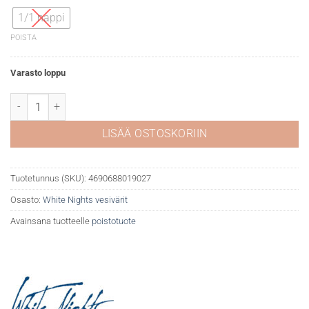
1/1 nappi
POISTA
Varasto loppu
White Nights akvarelli 537 Indanthrene blue light määrä
LISÄÄ OSTOSKORIIN
Tuotetunnus (SKU):
4690688019027
Osasto:
White Nights vesivärit
Avainsana tuotteelle
poistotuote