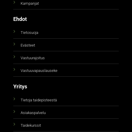
Kampanjat
Ehdot
Tietosuoja
Evästeet
Vastuurajoitus
Vastuuvapauslauseke
Yritys
Tietoja taidepisteestä
Asiakaspalvelu
Taidekurssit