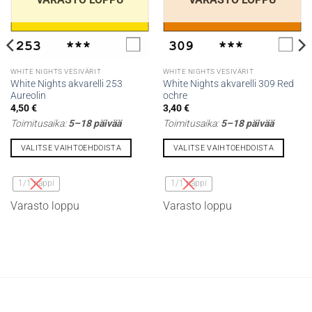
WHITE NIGHTS VESIVÄRIT
WHITE NIGHTS VESIVÄRIT
White Nights akvarelli 253
White Nights akvarelli 309 Red
Aureolin
ochre
4,50
€
3,40
€
Toimitusaika:
5–18 päivää
Toimitusaika:
5–18 päivää
VALITSE VAIHTOEHDOISTA
VALITSE VAIHTOEHDOISTA
Tällä
Tällä
tuotteella
tuotteella
1/1 nappi
1/1 nappi
on
on
Varasto loppu
Varasto loppu
useampi
useampi
muunnelma.
muunnelma.
Voit
Voit
tehdä
tehdä
valinnat
valinnat
tuotteen
tuotteen
sivulla.
sivulla.