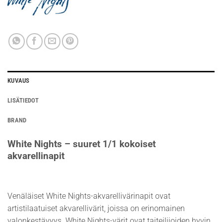
KUVAUS
LISÄTIEDOT
BRAND
White Nights – suuret 1/1 kokoiset
akvarellinapit
Venäläiset White Nights-akvarellivärinapit ovat
artistilaatuiset akvarellivärit, joissa on erinomainen
valonkestävyys. White Nights-värit ovat taiteilijoiden hyvin