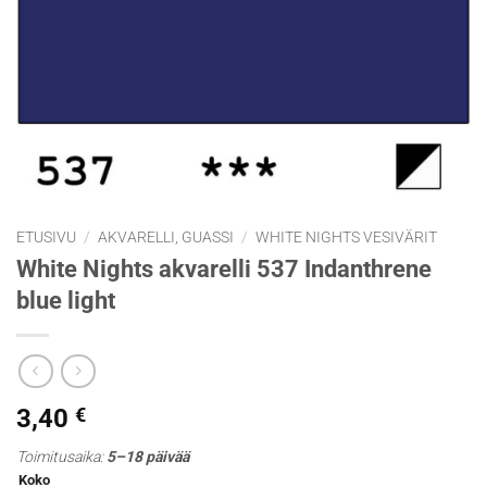
ETUSIVU
/
AKVARELLI, GUASSI
/
WHITE NIGHTS VESIVÄRIT
White Nights akvarelli 537 Indanthrene
blue light
3,40
€
Toimitusaika:
5–18 päivää
Koko