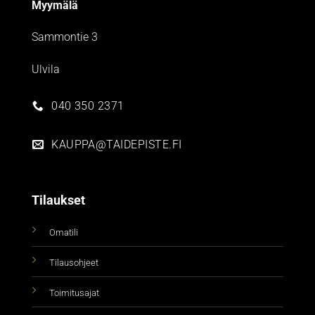
Myymälä
Sammontie 3
Ulvila
040 350 2371
KAUPPA@TAIDEPISTE.FI
Tilaukset
Omatili
Tilausohjeet
Toimitusajat