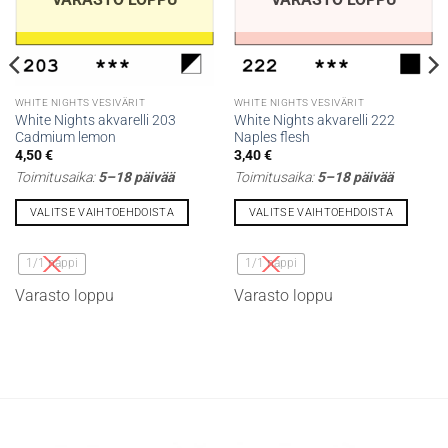
WHITE NIGHTS VESIVÄRIT
WHITE NIGHTS VESIVÄRIT
White Nights akvarelli 203
White Nights akvarelli 222
Cadmium lemon
Naples flesh
4,50
€
3,40
€
Toimitusaika:
5–18 päivää
Toimitusaika:
5–18 päivää
VALITSE VAIHTOEHDOISTA
VALITSE VAIHTOEHDOISTA
Tällä
Tällä
tuotteella
tuotteella
1/1 nappi
1/1 nappi
on
on
Varasto loppu
Varasto loppu
useampi
useampi
muunnelma.
muunnelma.
Voit
Voit
tehdä
tehdä
valinnat
valinnat
tuotteen
tuotteen
sivulla.
sivulla.