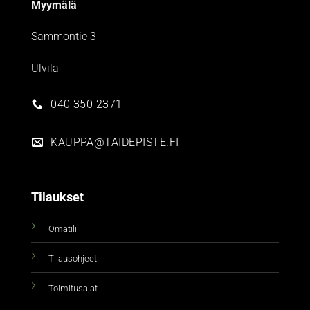
Myymälä
Sammontie 3
Ulvila
040 350 2371
KAUPPA@TAIDEPISTE.FI
Tilaukset
Omatili
Tilausohjeet
Toimitusajat