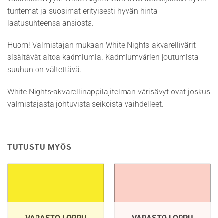
tuntemat ja suosimat erityisesti hyvän hinta-
laatusuhteensa ansiosta.
Huom! Valmistajan mukaan White Nights-akvarellivärit
sisältävät aitoa kadmiumia. Kadmiumvärien joutumista
suuhun on vältettävä.
White Nights-akvarellinappilajitelman värisävyt ovat joskus
valmistajasta johtuvista seikoista vaihdelleet.
TUTUSTU MYÖS
VARASTO LOPPU
VARASTO LOPPU