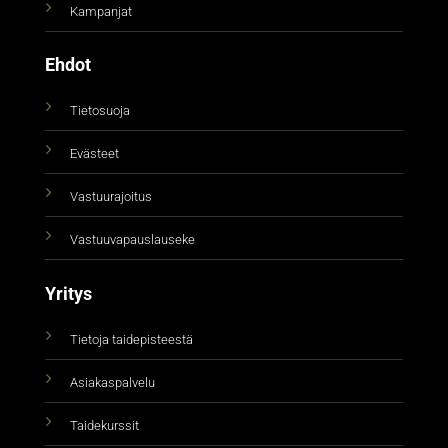
Kampanjat
Ehdot
Tietosuoja
Evästeet
Vastuurajoitus
Vastuuvapauslauseke
Yritys
Tietoja taidepisteestä
Asiakaspalvelu
Taidekurssit