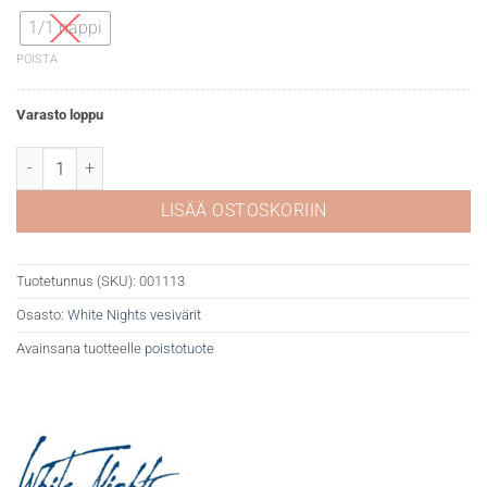
1/1 nappi
POISTA
Varasto loppu
White Nights akvarelli 532 Cobalt Azure Blue määrä
LISÄÄ OSTOSKORIIN
Tuotetunnus (SKU):
001113
Osasto:
White Nights vesivärit
Avainsana tuotteelle
poistotuote