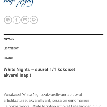
KUVAUS
LISÄTIEDOT
BRAND
White Nights – suuret 1/1 kokoiset
akvarellinapit
Venäläiset White Nights-akvarellivärinapit ovat
artistilaatuiset akvarellivärit, joissa on erinomainen
valonkestävyys. White Nights-värit ovat taiteilijoiden hyvin