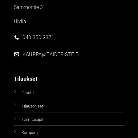
Sammontie 3
Ulvila
040 350 2371
KAUPPA@TAIDEPISTE.FI
Tilaukset
Omatili
Tilausohjeet
Toimitusajat
Kampanjat