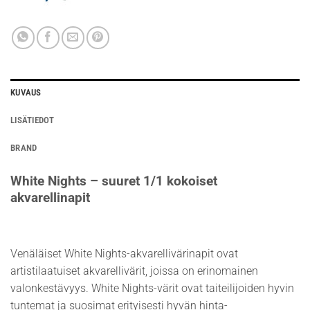
KUVAUS
LISÄTIEDOT
BRAND
White Nights – suuret 1/1 kokoiset
akvarellinapit
Venäläiset White Nights-akvarellivärinapit ovat
artistilaatuiset akvarellivärit, joissa on erinomainen
valonkestävyys. White Nights-värit ovat taiteilijoiden hyvin
tuntemat ja suosimat erityisesti hyvän hinta-