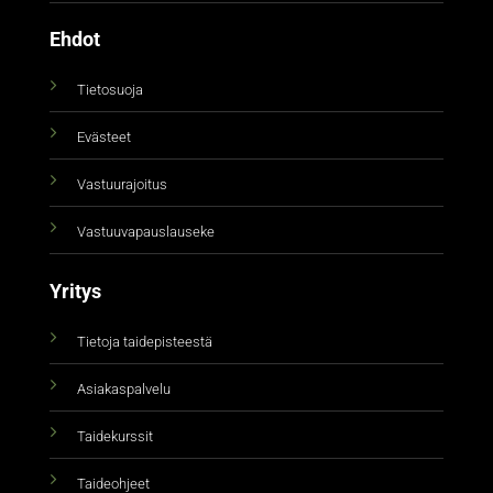
Ehdot
Tietosuoja
Evästeet
Vastuurajoitus
Vastuuvapauslauseke
Yritys
Tietoja taidepisteestä
Asiakaspalvelu
Taidekurssit
Taideohjeet