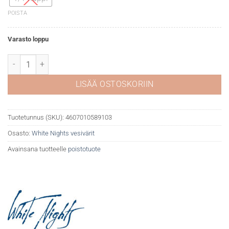
POISTA
Varasto loppu
White Nights akvarelli 323 Ruby määrä
LISÄÄ OSTOSKORIIN
Tuotetunnus (SKU):
4607010589103
Osasto:
White Nights vesivärit
Avainsana tuotteelle
poistotuote