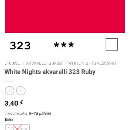
ETUSIVU
/
AKVARELLI, GUASSI
/
WHITE NIGHTS VESIVÄRIT
White Nights akvarelli 323 Ruby
3,40
€
Toimitusaika:
5–18 päivää
Koko
1/1 nappi