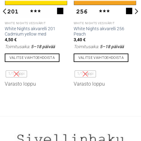
WHITE NIGHTS VESIVÄRIT
WHITE NIGHTS VESIVÄRIT
White Nights akvarelli 201
White Nights akvarelli 256
Cadmium yellow med
Peach
4,50
€
3,40
€
Toimitusaika:
5–18 päivää
Toimitusaika:
5–18 päivää
VALITSE VAIHTOEHDOISTA
VALITSE VAIHTOEHDOISTA
Tällä
Tällä
tuotteella
tuotteella
1/1 nappi
1/1 nappi
on
on
Varasto loppu
Varasto loppu
useampi
useampi
muunnelma.
muunnelma.
Voit
Voit
tehdä
tehdä
valinnat
valinnat
tuotteen
tuotteen
sivulla.
sivulla.