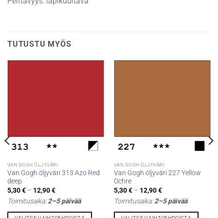
Peittävyys: läpikuultava
TUTUSTU MYÖS
VAN GOGH ÖLJYVÄRI
VAN GOGH ÖLJYVÄRI
Van Gogh öljyväri 313 Azo Red
Van Gogh öljyväri 227 Yellow
deep
Ochre
Hintaluokka:
Hintaluokka:
5,30
€
–
12,90
€
5,30
€
–
12,90
€
5,30 €
5,30 €
Toimitusaika:
2–5 päivää
Toimitusaika:
2–5 päivää
-
-
12,90 €
12,90 €