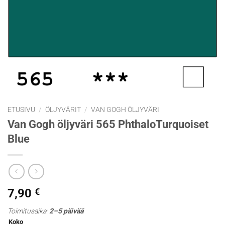
ETUSIVU
/
ÖLJYVÄRIT
/
VAN GOGH ÖLJYVÄRI
Van Gogh öljyväri 565 PhthaloTurquoiset
Blue
7,90
€
Toimitusaika:
2–5 päivää
Koko