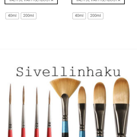
VALITSE VAIHTOEHDOISTA
VALITSE VAIHTOEHDOISTA
Tällä
Tällä
tuotteella
tuotteella
40ml
200ml
40ml
200ml
on
on
useampi
useampi
muunnelma.
muunnelma.
Voit
Voit
tehdä
tehdä
valinnat
valinnat
tuotteen
tuotteen
sivulla.
sivulla.