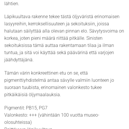
lähtien.
Läpikuultava rakenne tekee tästä öljyväristä erinomaisen
lasyyreihin, kerroksellisuuteen ja sekoituksiin, joissa
halutaan säilyttää alla olevan pinnan elo. Sävytysvoima on
korkea, joten pieni määrä riittää pitkälle. Sinisten
sekoituksissa tämä auttaa rakentamaan tilaa ja ilman
tuntua, ja sitä voi käyttää sekä päävärinä että varjojen
jäähdyttäjänä.
Tämän värin konkreettinen etu on se, että
pigmenttiyhdistelmä antaa sävylle valmiin luonteen jo
suoraan tuubista, erinomainen valonkesto tukee
pitkäikäisiä öljymaalauksia.
Pigmentit: PB15, PG7
Valonkesto: +++ (vähintään 100 vuotta museo-
olosuhteissa)