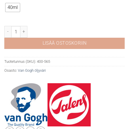
40ml
Van Gogh öljyväri 565 PhthaloTurquoiset Blue määrä
LISÄÄ OSTOSKORIIN
Tuotetunnus (SKU):
400-565
Osasto:
Van Gogh öljyväri