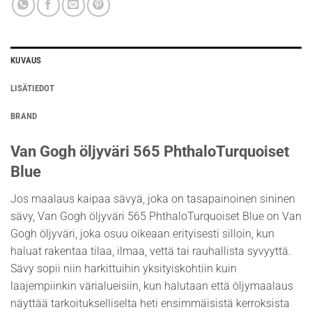
KUVAUS
LISÄTIEDOT
BRAND
Van Gogh öljyväri 565 PhthaloTurquoiset
Blue
Jos maalaus kaipaa sävyä, joka on tasapainoinen sininen
sävy, Van Gogh öljyväri 565 PhthaloTurquoiset Blue on Van
Gogh öljyväri, joka osuu oikeaan erityisesti silloin, kun
haluat rakentaa tilaa, ilmaa, vettä tai rauhallista syvyyttä.
Sävy sopii niin harkittuihin yksityiskohtiin kuin
laajempiinkin värialueisiin, kun halutaan että öljymaalaus
näyttää tarkoitukselliselta heti ensimmäisistä kerroksista