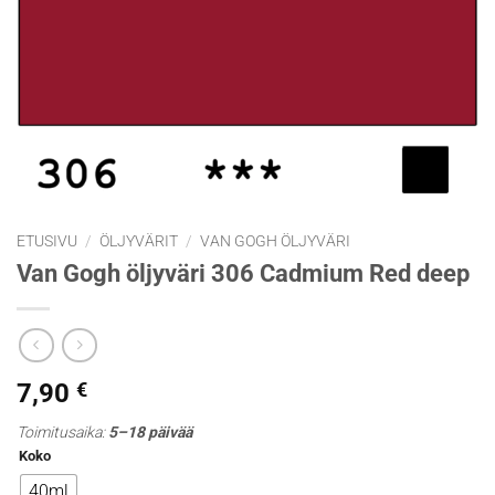
ETUSIVU
/
ÖLJYVÄRIT
/
VAN GOGH ÖLJYVÄRI
Van Gogh öljyväri 306 Cadmium Red deep
7,90
€
Toimitusaika:
5–18 päivää
Koko
40ml