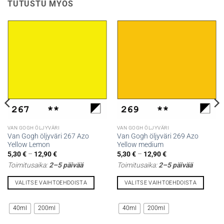
TUTUSTU MYÖS
VAN GOGH ÖLJYVÄRI
VAN GOGH ÖLJYVÄRI
Van Gogh öljyväri 267 Azo
Van Gogh öljyväri 269 Azo
Yellow Lemon
Yellow medium
Hintaluokka:
Hintaluokka:
5,30
€
–
12,90
€
5,30
€
–
12,90
€
5,30 €
5,30 €
Toimitusaika:
2–5 päivää
Toimitusaika:
2–5 päivää
-
-
12,90 €
12,90 €
VALITSE VAIHTOEHDOISTA
VALITSE VAIHTOEHDOISTA
Tällä
Tällä
tuotteella
tuotteella
40ml
200ml
40ml
200ml
on
on