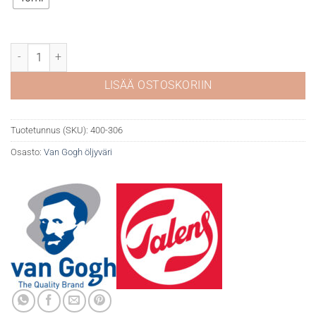
Van Gogh öljyväri 306 Cadmium Red deep määrä
LISÄÄ OSTOSKORIIN
Tuotetunnus (SKU):
400-306
Osasto:
Van Gogh öljyväri