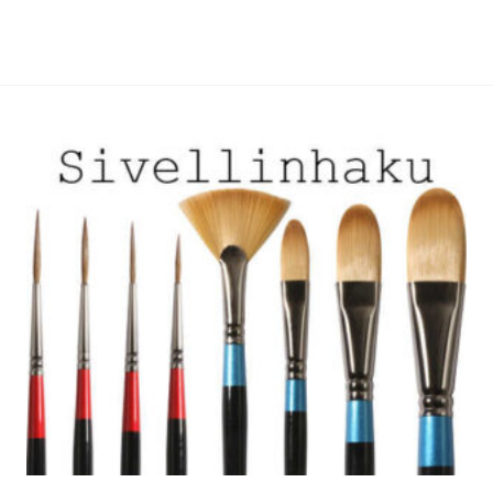
useampi
useampi
muunnelma.
muunnelma.
Voit
Voit
tehdä
tehdä
valinnat
valinnat
tuotteen
tuotteen
sivulla.
sivulla.