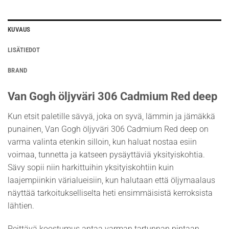
KUVAUS
LISÄTIEDOT
BRAND
Van Gogh öljyväri 306 Cadmium Red deep
Kun etsit paletille sävyä, joka on syvä, lämmin ja jämäkkä
punainen, Van Gogh öljyväri 306 Cadmium Red deep on
varma valinta etenkin silloin, kun haluat nostaa esiin
voimaa, tunnetta ja katseen pysäyttäviä yksityiskohtia.
Sävy sopii niin harkittuihin yksityiskohtiin kuin
laajempiinkin värialueisiin, kun halutaan että öljymaalaus
näyttää tarkoitukselliselta heti ensimmäisistä kerroksista
lähtien.
Peittävä koostumus antaa varman tartunnan pintaan,