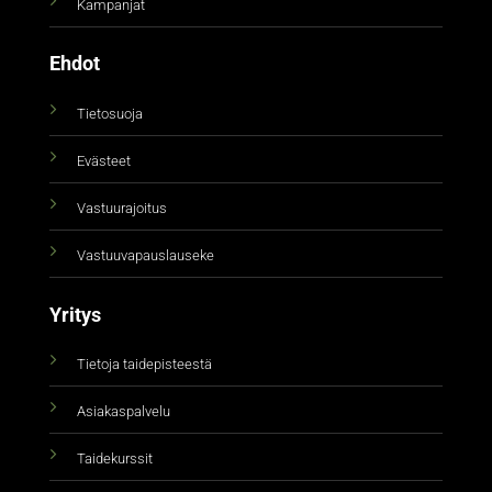
Kampanjat
Ehdot
Tietosuoja
Evästeet
Vastuurajoitus
Vastuuvapauslauseke
Yritys
Tietoja taidepisteestä
Asiakaspalvelu
Taidekurssit