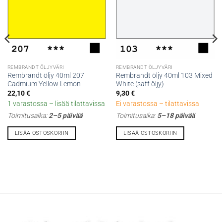
REMBRANDT ÖLJYVÄRI
REMBRANDT ÖLJYVÄRI
Rembrandt öljy 40ml 207
Rembrandt öljy 40ml 103 Mixed
Cadmium Yellow Lemon
White (saff öljy)
22,10
€
9,30
€
1 varastossa – lisää tilattavissa
Ei varastossa – tilattavissa
Toimitusaika:
2–5 päivää
Toimitusaika:
5–18 päivää
LISÄÄ OSTOSKORIIN
LISÄÄ OSTOSKORIIN