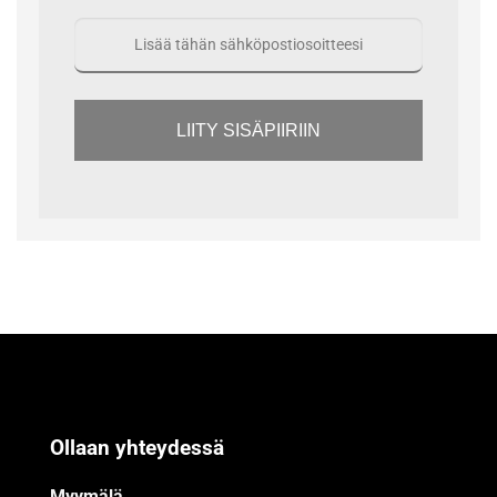
LIITY SISÄPIIRIIN
Ollaan yhteydessä
Myymälä