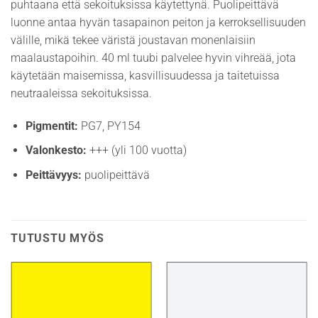
puhtaana että sekoituksissa käytettynä. Puolipeittävä
luonne antaa hyvän tasapainon peiton ja kerroksellisuuden
välille, mikä tekee väristä joustavan monenlaisiin
maalaustapoihin. 40 ml tuubi palvelee hyvin vihreää, jota
käytetään maisemissa, kasvillisuudessa ja taitetuissa
neutraaleissa sekoituksissa.
Pigmentit:
PG7, PY154
Valonkesto:
+++ (yli 100 vuotta)
Peittävyys:
puolipeittävä
TUTUSTU MYÖS