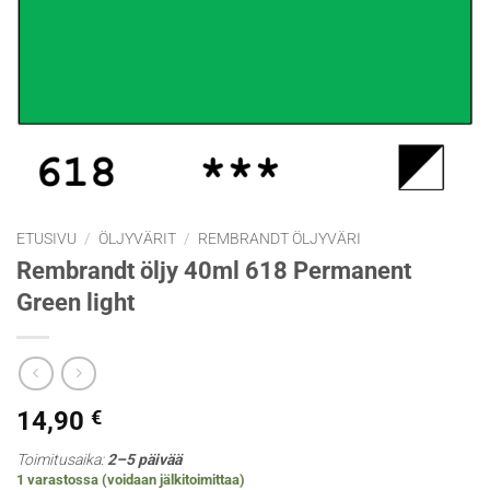
ETUSIVU
/
ÖLJYVÄRIT
/
REMBRANDT ÖLJYVÄRI
Rembrandt öljy 40ml 618 Permanent
Green light
14,90
€
Toimitusaika:
2–5 päivää
1 varastossa (voidaan jälkitoimittaa)