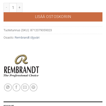
Rembrandt öljy 40ml 618 Permanent Green light määrä
LISÄÄ OSTOSKORIIN
Tuotetunnus (SKU):
8712079059323
Osasto:
Rembrandt öljyväri