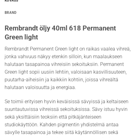
KUVAUS
BRAND
Rembrandt öljy 40ml 618 Permanent
Green light
Rembrandt Permanent Green light on raikas vaalea vihreä,
jonka vahvuus näkyy etenkin silloin, kun maalaukseen
halutaan tasapainoa vihreisiin sekoituksiin. Permanent
Green light sopii uusiin lehtiin, valoisaan kasvillisuuteen,
puutarha-aiheisiin ja kaikkiin kohtiin, joissa vihreältä
halutaan valoisuutta ja energiaa.
Se toimii erityisen hyvin keväisissä sävyissä ja keltaiseen
suuntautuvissa vihreissä sekoituksissa. Sävy istuu hyvin
sekä yksittäisiin teoksiin että pitkäjänteiseen
studiokäyttöön. Kahden pigmentin yhdistelmä antaa
sävylle tasapainoa ja tekee siitä käytännöllisen sekä