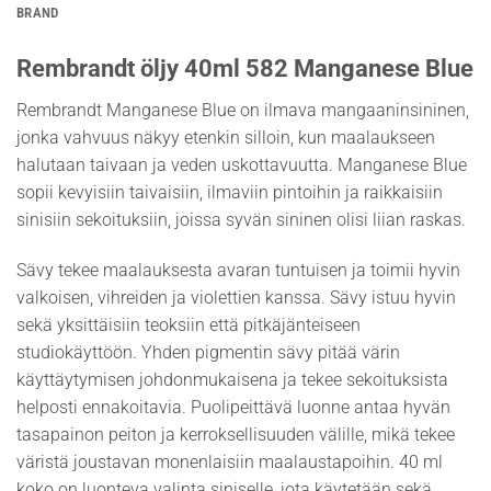
BRAND
Rembrandt öljy 40ml 582 Manganese Blue
Rembrandt Manganese Blue on ilmava mangaaninsininen,
jonka vahvuus näkyy etenkin silloin, kun maalaukseen
halutaan taivaan ja veden uskottavuutta. Manganese Blue
sopii kevyisiin taivaisiin, ilmaviin pintoihin ja raikkaisiin
sinisiin sekoituksiin, joissa syvän sininen olisi liian raskas.
Sävy tekee maalauksesta avaran tuntuisen ja toimii hyvin
valkoisen, vihreiden ja violettien kanssa. Sävy istuu hyvin
sekä yksittäisiin teoksiin että pitkäjänteiseen
studiokäyttöön. Yhden pigmentin sävy pitää värin
käyttäytymisen johdonmukaisena ja tekee sekoituksista
helposti ennakoitavia. Puolipeittävä luonne antaa hyvän
tasapainon peiton ja kerroksellisuuden välille, mikä tekee
väristä joustavan monenlaisiin maalaustapoihin. 40 ml
koko on luonteva valinta siniselle, jota käytetään sekä