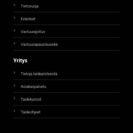
Tietosuoja
Evästeet
Vastuurajoitus
Vastuuvapauslauseke
Yritys
Tietoja taidepisteestä
Asiakaspalvelu
Taidekurssit
Taideohjeet