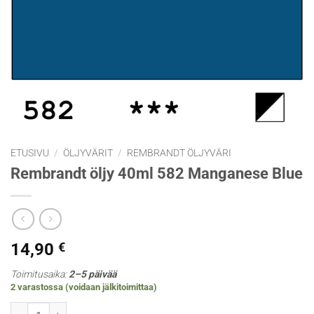
ETUSIVU
/
ÖLJYVÄRIT
/
REMBRANDT ÖLJYVÄRI
Rembrandt öljy 40ml 582 Manganese Blue
14,90
€
Toimitusaika:
2–5 päivää
2 varastossa (voidaan jälkitoimittaa)
Rembrandt öljy 40ml 582 Manganese Blue määrä