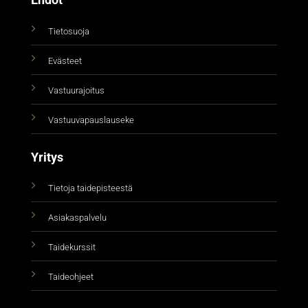
Ehdot
Tietosuoja
Evästeet
Vastuurajoitus
Vastuuvapauslauseke
Yritys
Tietoja taidepisteestä
Asiakaspalvelu
Taidekurssit
Taideohjeet