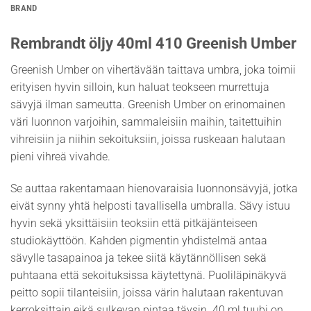
BRAND
Rembrandt öljy 40ml 410 Greenish Umber
Greenish Umber on vihertävään taittava umbra, joka toimii
erityisen hyvin silloin, kun haluat teokseen murrettuja
sävyjä ilman sameutta. Greenish Umber on erinomainen
väri luonnon varjoihin, sammaleisiin maihin, taitettuihin
vihreisiin ja niihin sekoituksiin, joissa ruskeaan halutaan
pieni vihreä vivahde.
Se auttaa rakentamaan hienovaraisia luonnonsävyjä, jotka
eivät synny yhtä helposti tavallisella umbralla. Sävy istuu
hyvin sekä yksittäisiin teoksiin että pitkäjänteiseen
studiokäyttöön. Kahden pigmentin yhdistelmä antaa
sävylle tasapainoa ja tekee siitä käytännöllisen sekä
puhtaana että sekoituksissa käytettynä. Puoliläpinäkyvä
peitto sopii tilanteisiin, joissa värin halutaan rakentuvan
kerroksittain eikä sulkevan pintaa täysin. 40 ml tuubi on