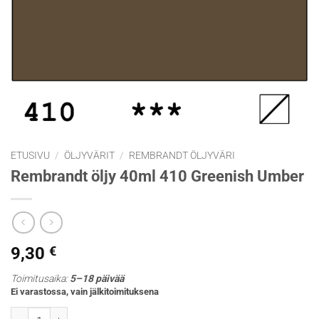
ETUSIVU
/
ÖLJYVÄRIT
/
REMBRANDT ÖLJYVÄRI
Rembrandt öljy 40ml 410 Greenish Umber
9,30
€
Toimitusaika:
5–18 päivää
Ei varastossa, vain jälkitoimituksena
Rembrandt öljy 40ml 410 Greenish Umber määrä