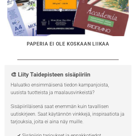
PAPERIA EI OLE KOSKAAN LIIKAA
🎨 Liity Taidepisteen sisäpiiriin
Haluatko ensimmäisenä tiedon kampanjoista,
uusista tuotteista ja maalausvinkeistä?
Sisäpiiriläisenä saat enemmän kuin tavallisen
uutiskirjeen. Saat käytännön vinkkejä, inspiraatiota ja
tarjouksia, joita ei aina näy muille.
✔ Sisäpiirin tarjoukset ja ennakkotiedot