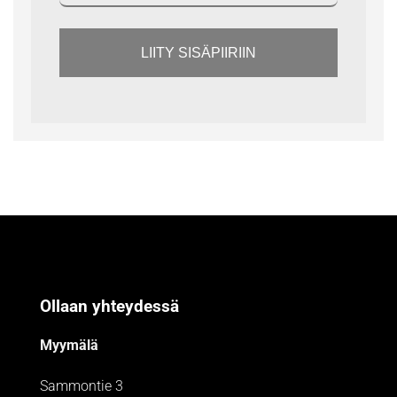
LIITY SISÄPIIRIIN
Ollaan yhteydessä
Myymälä
Sammontie 3