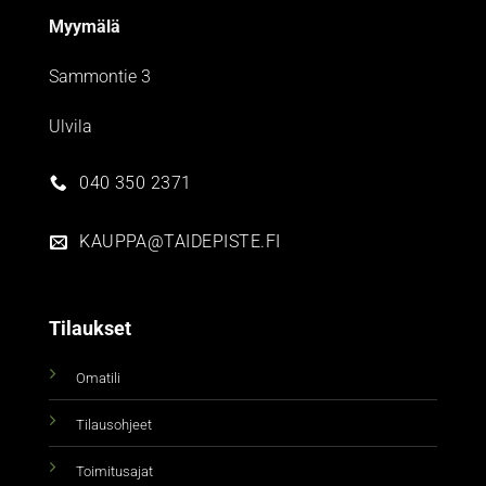
Myymälä
Sammontie 3
Ulvila
040 350 2371
KAUPPA@TAIDEPISTE.FI
Tilaukset
Omatili
Tilausohjeet
Toimitusajat