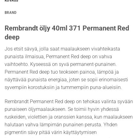
KUVAUS
BRAND
Rembrandt öljy 40ml 371 Permanent Red
deep
Jos etsit sävyä, jolla saat maalaukseen vivahteikasta
punaista ilmaisua, Permanent Red deep on vahva
vaihtoehto. Kyseessä on syvä permanent-punainen.
Permanent Red deep tuo teokseen painoa, lämpöä ja
näyttävää punaista energiaa, joten se sopii erinomaisesti
syvempiin korostuksiin ja tummempiin puna-alueisiin.
Rembrandt Permanent Red deep on tehokas valinta syvään
punaiseen öljymaalaukseen. Se toimii hyvin yhdessä
ruskeiden, violettien ja oranssien kanssa, kun maalaukseen
halutaan vahva lämpimän punainen perusta. Yhden
pigmentin sävy pitää värin käyttäytymisen