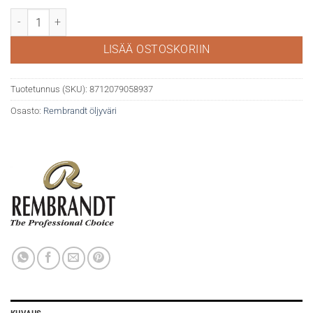
Rembrandt öljy 40ml 371 Permanent Red deep määrä
LISÄÄ OSTOSKORIIN
Tuotetunnus (SKU):
8712079058937
Osasto:
Rembrandt öljyväri