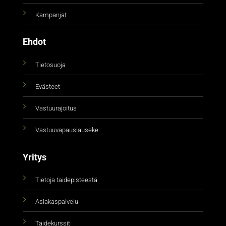
Kampanjat
Ehdot
Tietosuoja
Evästeet
Vastuurajoitus
Vastuuvapauslauseke
Yritys
Tietoja taidepisteestä
Asiakaspalvelu
Taidekurssit