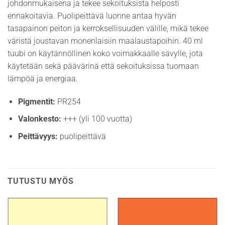
johdonmukaisena ja tekee sekoituksista helposti
ennakoitavia. Puolipeittävä luonne antaa hyvän
tasapainon peiton ja kerroksellisuuden välille, mikä tekee
väristä joustavan monenlaisiin maalaustapoihin. 40 ml
tuubi on käytännöllinen koko voimakkaalle sävylle, jota
käytetään sekä päävärinä että sekoituksissa tuomaan
lämpöä ja energiaa.
Pigmentit:
PR254
Valonkesto:
+++ (yli 100 vuotta)
Peittävyys:
puolipeittävä
TUTUSTU MYÖS