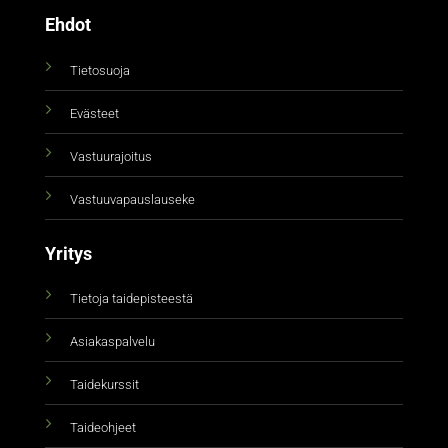
Ehdot
Tietosuoja
Evästeet
Vastuurajoitus
Vastuuvapauslauseke
Yritys
Tietoja taidepisteestä
Asiakaspalvelu
Taidekurssit
Taideohjeet