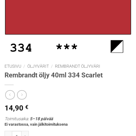
ETUSIVU
/
ÖLJYVÄRIT
/
REMBRANDT ÖLJYVÄRI
Rembrandt öljy 40ml 334 Scarlet
14,90
€
Toimitusaika:
5–18 päivää
Ei varastossa, vain jälkitoimituksena
Rembrandt öljy 40ml 334 Scarlet määrä