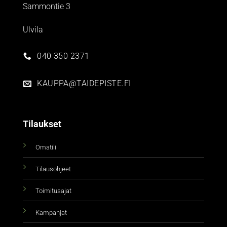
Sammontie 3
Ulvila
040 350 2371
KAUPPA@TAIDEPISTE.FI
Tilaukset
Omatili
Tilausohjeet
Toimitusajat
Kampanjat