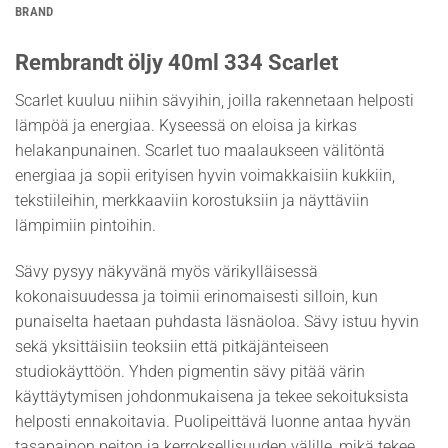
BRAND
Rembrandt öljy 40ml 334 Scarlet
Scarlet kuuluu niihin sävyihin, joilla rakennetaan helposti
lämpöä ja energiaa. Kyseessä on eloisa ja kirkas
helakanpunainen. Scarlet tuo maalaukseen välitöntä
energiaa ja sopii erityisen hyvin voimakkaisiin kukkiin,
tekstiileihin, merkkaaviin korostuksiin ja näyttäviin
lämpimiin pintoihin.
Sävy pysyy näkyvänä myös värikylläisessä
kokonaisuudessa ja toimii erinomaisesti silloin, kun
punaiselta haetaan puhdasta läsnäoloa. Sävy istuu hyvin
sekä yksittäisiin teoksiin että pitkäjänteiseen
studiokäyttöön. Yhden pigmentin sävy pitää värin
käyttäytymisen johdonmukaisena ja tekee sekoituksista
helposti ennakoitavia. Puolipeittävä luonne antaa hyvän
tasapainon peiton ja kerroksellisuuden välille, mikä tekee