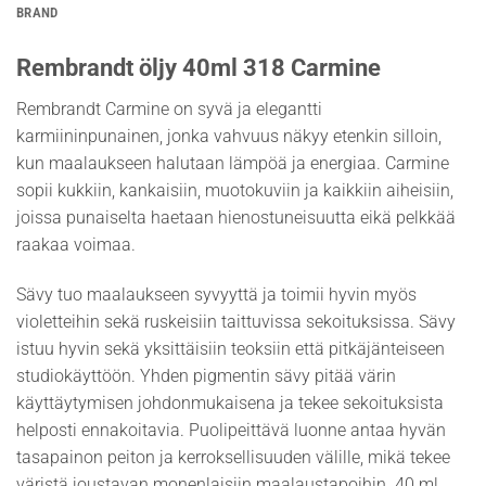
BRAND
Rembrandt öljy 40ml 318 Carmine
Rembrandt Carmine on syvä ja elegantti
karmiininpunainen, jonka vahvuus näkyy etenkin silloin,
kun maalaukseen halutaan lämpöä ja energiaa. Carmine
sopii kukkiin, kankaisiin, muotokuviin ja kaikkiin aiheisiin,
joissa punaiselta haetaan hienostuneisuutta eikä pelkkää
raakaa voimaa.
Sävy tuo maalaukseen syvyyttä ja toimii hyvin myös
violetteihin sekä ruskeisiin taittuvissa sekoituksissa. Sävy
istuu hyvin sekä yksittäisiin teoksiin että pitkäjänteiseen
studiokäyttöön. Yhden pigmentin sävy pitää värin
käyttäytymisen johdonmukaisena ja tekee sekoituksista
helposti ennakoitavia. Puolipeittävä luonne antaa hyvän
tasapainon peiton ja kerroksellisuuden välille, mikä tekee
väristä joustavan monenlaisiin maalaustapoihin. 40 ml