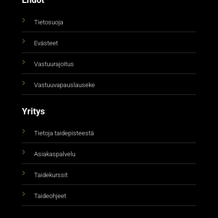
Ehdot
Tietosuoja
Evästeet
Vastuurajoitus
Vastuuvapauslauseke
Yritys
Tietoja taidepisteestä
Asiakaspalvelu
Taidekurssit
Taideohjeet