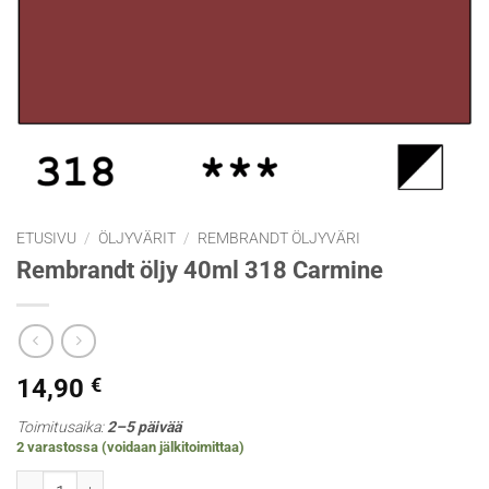
ETUSIVU
/
ÖLJYVÄRIT
/
REMBRANDT ÖLJYVÄRI
Rembrandt öljy 40ml 318 Carmine
14,90
€
Toimitusaika:
2–5 päivää
2 varastossa (voidaan jälkitoimittaa)
Rembrandt öljy 40ml 318 Carmine määrä