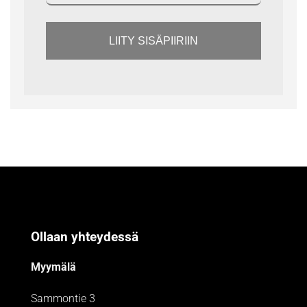
LIITY SISÄPIIRIIN
Ollaan yhteydessä
Myymälä
Sammontie 3