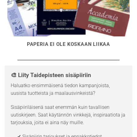
PAPERIA EI OLE KOSKAAN LIIKAA
🎨 Liity Taidepisteen sisäpiiriin
Haluatko ensimmäisenä tiedon kampanjoista,
uusista tuotteista ja maalausvinkeistä?
Sisäpiiriläisenä saat enemmän kuin tavallisen
uutiskirjeen. Saat käytännön vinkkejä, inspiraatiota ja
tarjouksia, joita ei aina näy muille.
✔ Sisäpiirin tarjoukset ja ennakkotiedot