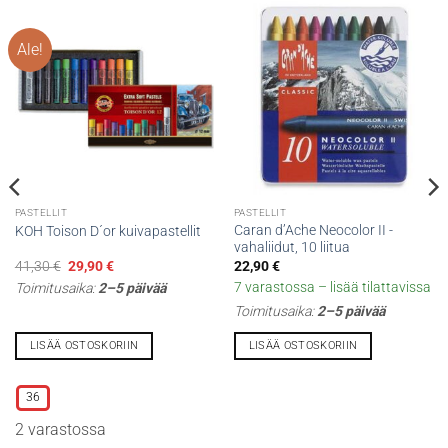
Ale!
PASTELLIT
PASTELLIT
Caran d’Ache Neocolor II -
KOH Toison D´or kuivapastellit
vahaliidut, 10 liitua
Alkuperäinen
Nykyinen
41,30
€
29,90
€
22,90
€
hinta
hinta
7 varastossa – lisää tilattavissa
Toimitusaika:
2–5 päivää
oli:
on:
41,30 €.
29,90 €.
Toimitusaika:
2–5 päivää
LISÄÄ OSTOSKORIIN
LISÄÄ OSTOSKORIIN
Tällä
tuotteella
36
on
2 varastossa
useampi