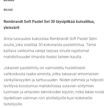
KUVAUS
BRAND
Rembrandt Soft Pastel Set 30 täysipitkää kuivaliitua,
yleisvärit
Anna luovuutesi kukoistaa Rembrandt Soft Pastel Setin
avulla, joka sisältää 30 kokonaista pastelliliitua. Tämä
kattava valikoima värejä tarjoaa sinulle rajattomat
mahdollisuudet ilmaista itseäsi taiteen kautta.
Jokainen pastelliliitu on valmistettu huolellisesti
valikoiduista raaka-aineista, jotka takaavat erinomaisen
värikylläisyyden ja tarttuvuuden. Niiden pehmeä ja helposti
levittyvä koostumus mahdollistaa sulavien siirtymien
luomisen ja erilaisten tekniikoiden käytön, mikä tekee niistä
täydellisen valinnan niin aloittelijoille kuin kokeneille
taiteilijoille.