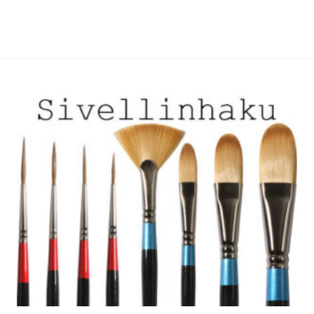
muunnelma.
Voit
tehdä
valinnat
tuotteen
sivulla.