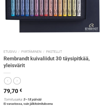
ETUSIVU
/
PIIRTÄMINEN
/
PASTELLIT
Rembrandt kuivaliidut 30 täysipitkää,
yleisvärit
79,70
€
Toimitusaika:
5–18 päivää
Ei varastossa, vain jälkitoimituksena