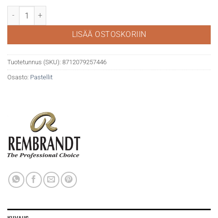
Rembrandt kuivaliidut 30 täysipitkää, yleisvärit määrä
LISÄÄ OSTOSKORIIN
Tuotetunnus (SKU):
8712079257446
Osasto:
Pastellit