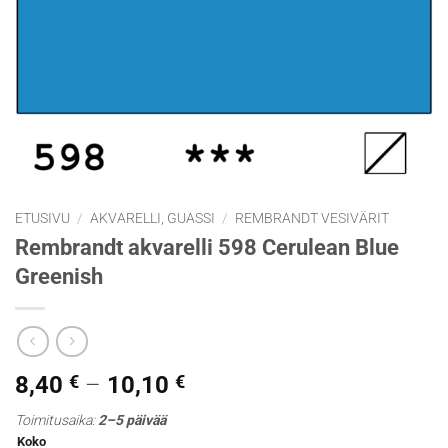
ETUSIVU
/
AKVARELLI, GUASSI
/
REMBRANDT VESIVÄRIT
Rembrandt akvarelli 598 Cerulean Blue
Greenish
Hintaluokka:
8,40
€
–
10,10
€
8,40 €
Toimitusaika:
2–5 päivää
-
Koko