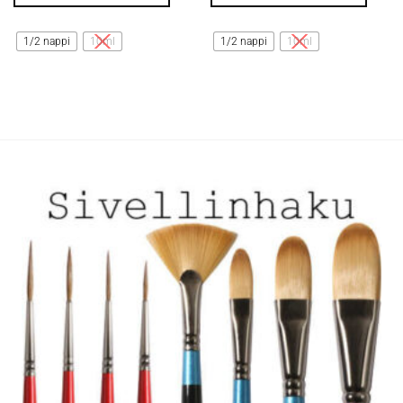
Tällä
Tällä
tuotteella
tuotteella
1/2 nappi
10ml
1/2 nappi
10ml
on
on
useampi
useampi
muunnelma.
muunnelma.
Voit
Voit
tehdä
tehdä
valinnat
valinnat
tuotteen
tuotteen
sivulla.
sivulla.