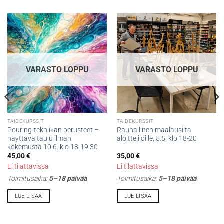
VARASTO LOPPU
VARASTO LOPPU
TAIDEKURSSIT
TAIDEKURSSIT
Pouring-tekniikan perusteet –
Rauhallinen maalausilta
näyttävä taulu ilman
aloittelijoille, 5.5. klo 18-20
kokemusta 10.6. klo 18-19.30
45,00
€
35,00
€
Ei tilattavissa
Ei tilattavissa
Toimitusaika:
5–18 päivää
Toimitusaika:
5–18 päivää
LUE LISÄÄ
LUE LISÄÄ