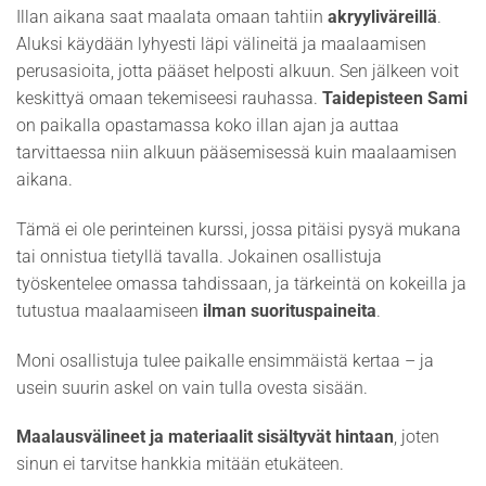
Illan aikana saat maalata omaan tahtiin
akryyliväreillä
.
Aluksi käydään lyhyesti läpi välineitä ja maalaamisen
perusasioita, jotta pääset helposti alkuun. Sen jälkeen voit
keskittyä omaan tekemiseesi rauhassa.
Taidepisteen Sami
on paikalla opastamassa koko illan ajan ja auttaa
tarvittaessa niin alkuun pääsemisessä kuin maalaamisen
aikana.
Tämä ei ole perinteinen kurssi, jossa pitäisi pysyä mukana
tai onnistua tietyllä tavalla. Jokainen osallistuja
työskentelee omassa tahdissaan, ja tärkeintä on kokeilla ja
tutustua maalaamiseen
ilman suorituspaineita
.
Moni osallistuja tulee paikalle ensimmäistä kertaa – ja
usein suurin askel on vain tulla ovesta sisään.
Maalausvälineet ja materiaalit sisältyvät hintaan
, joten
sinun ei tarvitse hankkia mitään etukäteen.