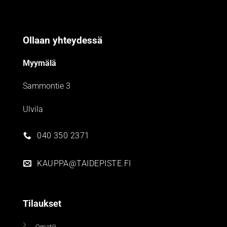
Ollaan yhteydessä
Myymälä
Sammontie 3
Ulvila
040 350 2371
KAUPPA@TAIDEPISTE.FI
Tilaukset
Omatili