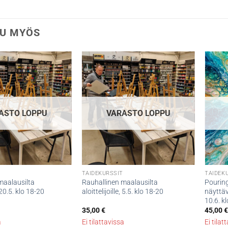
U MYÖS
ASTO LOPPU
VARASTO LOPPU
T
TAIDEKURSSIT
TAIDEK
maalausilta
Rauhallinen maalausilta
Pouring
, 20.5. klo 18-20
aloittelijoille, 5.5. klo 18-20
näyttä
10.6. k
35,00
€
45,00
a
Ei tilattavissa
Ei tilat