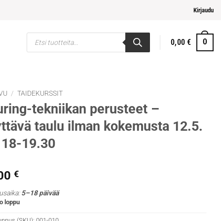
i ja helpompi maksaminen
Kirjaudu
Products
0,00
€
0
search
VU
/
TAIDEKURSSIT
ring-tekniikan perusteet –
ttävä taulu ilman kokemusta 12.5.
 18-19.30
,00
€
usaika:
5–18 päivää
o loppu
unnus (SKU):
001-010