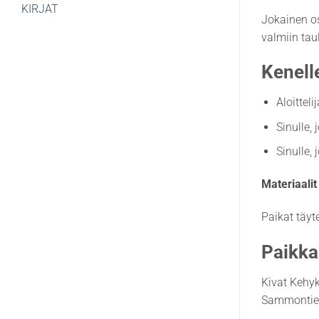
KIRJAT
Jokainen os
valmiin tau
Kenell
Aloitteli
Sinulle, 
Sinulle,
Materiaalit
Paikat täyte
Paikka
Kivat Kehy
Sammontie 