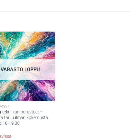
VARASTO LOPPU
URSSIT
-tekniikan perusteet –
vä taulu ilman kokemusta
lo 18-19.30
€
tavissa