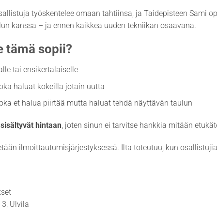
allistuja työskentelee omaan tahtiinsa, ja Taidepisteen Sami opa
lun kanssa – ja ennen kaikkea uuden tekniikan osaavana.
e tämä sopii?
jalle tai ensikertalaiselle
joka haluat kokeilla jotain uutta
 joka et halua piirtää mutta haluat tehdä näyttävän taulun
 sisältyvät hintaan
, joten sinun ei tarvitse hankkia mitään etukäte
tään ilmoittautumisjärjestyksessä. Ilta toteutuu, kun osallistujia 
kset
3, Ulvila