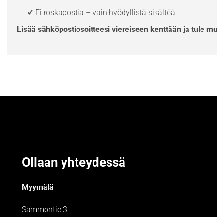
✔ Ei roskapostia – vain hyödyllistä sisältöä
Lisää sähköpostiosoitteesi viereiseen kenttään ja tule m
Ollaan yhteydessä
Myymälä
Sammontie 3