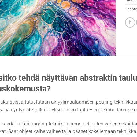
Osasto
sitko tehdä näyttävän abstraktin tau
uskokemusta?
kurssissa tutustutaan akryylimaalaamisen pouring-tekniikkaan,
ena syntyy abstrakti ja yksilöllinen taulu – eikä sinun tarvitse 
a käydään läpi pouring-tekniikan perusteet, kuten värien sekoit
kat. Saat ohjeet vaihe vaiheelta ja pääset kokeilemaan tekniikk