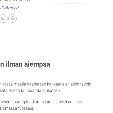
:
Taidekurssit
lun ilman aiempaa
 jossa maalia kaadetaan kankaalle erilaisin tavoin.
osata piirtää tai maalata etukäteen.
taminen pouring mediumin kanssa sekä erilaiset
aa omassa työssäsi.