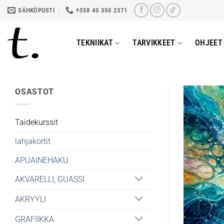
Skip
SÄHKÖPOSTI
+358 40 350 2371
to
content
TEKNIIKAT
TARVIKKEET
OHJEET 
OSASTOT
Taidekurssit
lahjakortit
APUAINEHAKU
AKVARELLI, GUASSI
AKRYYLI
GRAFIIKKA