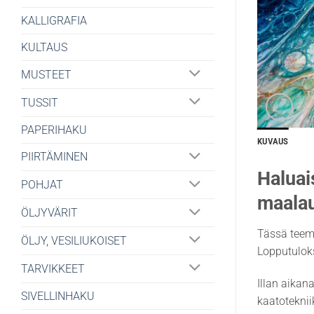
KALLIGRAFIA
KULTAUS
MUSTEET
TUSSIT
PAPERIHAKU
KUVAUS
PIIRTÄMINEN
Haluai
POHJAT
maala
ÖLJYVÄRIT
Tässä teema
ÖLJY, VESILIUKOISET
Lopputuloks
TARVIKKEET
Illan aikan
SIVELLINHAKU
kaatoteknii