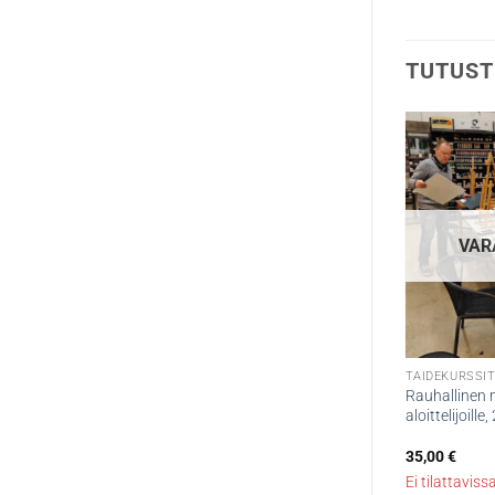
TUTUST
VAR
TAIDEKURSSI
Rauhallinen 
aloittelijoille
35,00
€
Ei tilattaviss