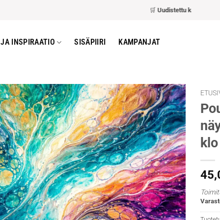
🛒
Uudistettu kassa
– nopeamp
JA INSPIRAATIO
SISÄPIIRI
KAMPANJAT
ETUSI
Pou
näy
klo
45
Toimit
Varast
Tuotet