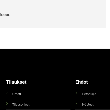
ukaan.
Tilaukset
Ehdot
Omatili
Tietosuoja
Tilausohjeet
Evästeet