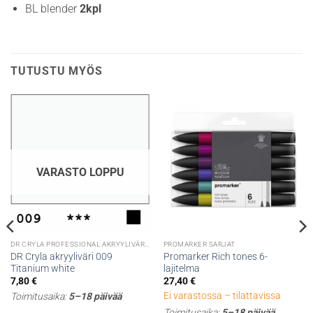
BL blender
2kpl
TUTUSTU MYÖS
VARASTO LOPPU
DR CRYLA PROFESSIONAL AKRYYLIVÄRIT
PROMARKER SARJAT
DR Cryla akryyliväri 009
Promarker Rich tones 6-
Titanium white
lajitelma
7,80
€
27,40
€
Ei varastossa – tilattavissa
Toimitusaika:
5–18 päivää
Toimitusaika:
5–18 päivää