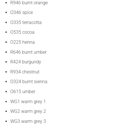
R946 burnt orange
O346 spice
O335 terracotta
O535 cocoa
O225 henna
R646 burnt umber
R424 burgundy
R934 chestnut
O324 burnt sienna
O615 umber
WG1 warm grey 1
WG2 warm grey 2
WG3 warm grey 3