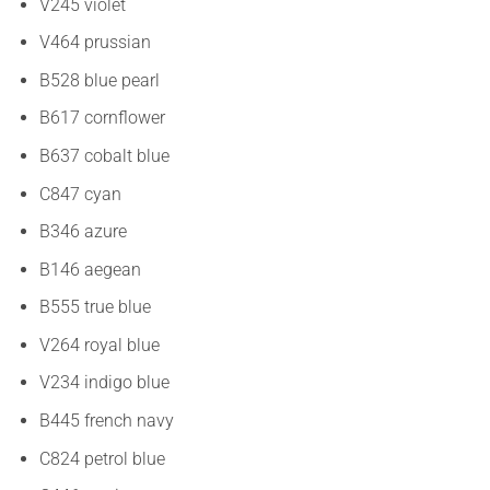
V245 violet
V464 prussian
B528 blue pearl
B617 cornflower
B637 cobalt blue
C847 cyan
B346 azure
B146 aegean
B555 true blue
V264 royal blue
V234 indigo blue
B445 french navy
C824 petrol blue