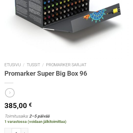
ETUSIVU
/
TUSSIT
/
PROMARKER SARJAT
Promarker Super Big Box 96
385,00
€
Toimitusaika:
2–5 päivää
1 varastossa (voidaan jälkitoimittaa)
Promarker Super Big Box 96 määrä