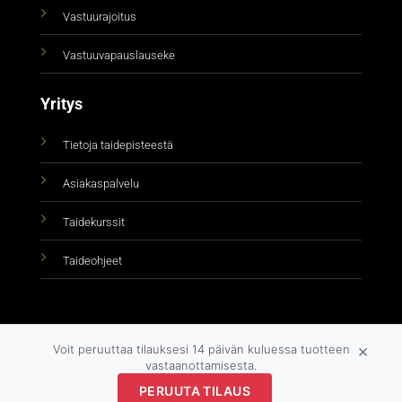
Vastuurajoitus
Vastuuvapauslauseke
Yritys
Tietoja taidepisteestä
Asiakaspalvelu
Taidekurssit
Taideohjeet
×
Voit peruuttaa tilauksesi 14 päivän kuluessa tuotteen
vastaanottamisesta.
PERUUTA TILAUS
Copyright 2026 ©
taidepiste.fi