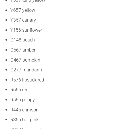
Y337 tulip yellow
Y657 yellow
Y367 canary
Y156 sunflower
O148 peach
O567 amber
O467 pumpkin
O277 mandarin
R576 lipstick red
R666 red
R565 poppy
R445 crimson
R365 hot pink