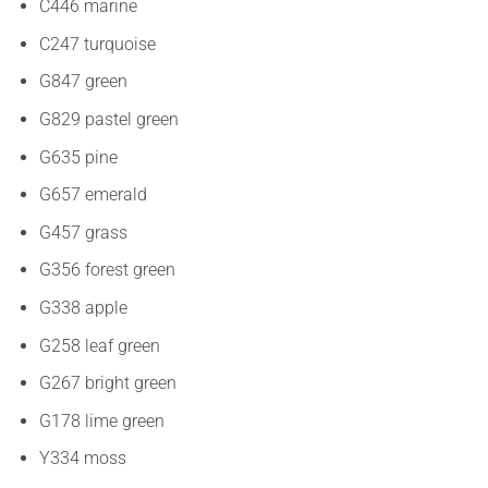
C446 marine
C247 turquoise
G847 green
G829 pastel green
G635 pine
G657 emerald
G457 grass
G356 forest green
G338 apple
G258 leaf green
G267 bright green
G178 lime green
Y334 moss