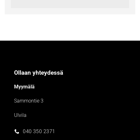
Ollaan yhteydessä
Myymälä
Sammontie 3
Ulvila
040 350 2371