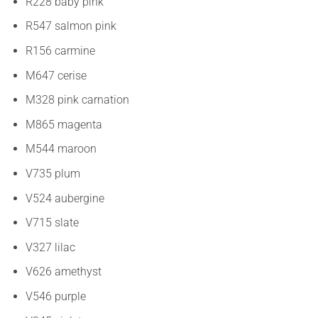
R228 baby pink
R547 salmon pink
R156 carmine
M647 cerise
M328 pink carnation
M865 magenta
M544 maroon
V735 plum
V524 aubergine
V715 slate
V327 lilac
V626 amethyst
V546 purple