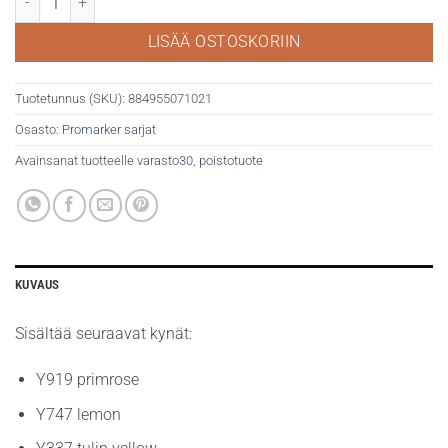
LISÄÄ OSTOSKORIIN
Tuotetunnus (SKU):
884955071021
Osasto:
Promarker sarjat
Avainsanat tuotteelle
varasto30
,
poistotuote
KUVAUS
Sisältää seuraavat kynät:
Y919 primrose
Y747 lemon