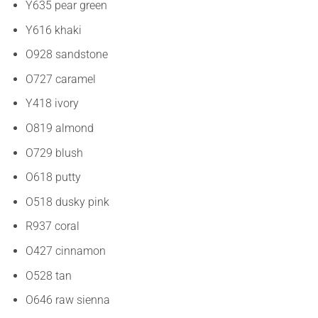
Y635 pear green
Y616 khaki
O928 sandstone
O727 caramel
Y418 ivory
O819 almond
O729 blush
O618 putty
O518 dusky pink
R937 coral
O427 cinnamon
O528 tan
O646 raw sienna