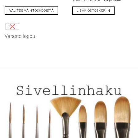
VALITSE VAIHTOEHDOISTA
LISÄÄ OSTOSKORIIN
Tällä
tuotteella
75ml
on
Varasto loppu
useampi
muunnelma.
Voit
tehdä
valinnat
tuotteen
sivulla.