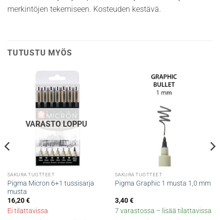
merkintöjen tekemiseen. Kosteuden kestävä.
TUTUSTU MYÖS
VARASTO LOPPU
SAKURA TUOTTEET
SAKURA TUOTTEET
Pigma Micron 6+1 tussisarja
Pigma Graphic 1 musta 1,0 mm
musta
16,20
€
3,40
€
Ei tilattavissa
7 varastossa – lisää tilattavissa