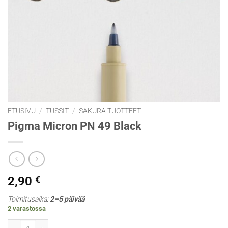
ETUSIVU
/
TUSSIT
/
SAKURA TUOTTEET
Pigma Micron PN 49 Black
2,90
€
Toimitusaika:
2–5 päivää
2 varastossa
Pigma Micron PN 49 Black määrä