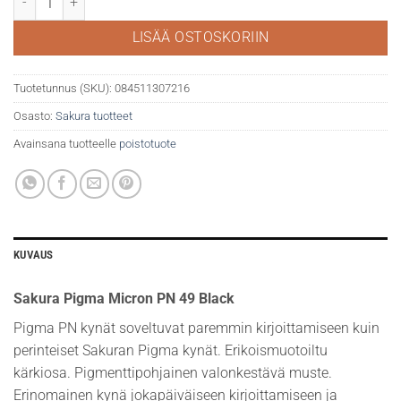
LISÄÄ OSTOSKORIIN
Tuotetunnus (SKU):
084511307216
Osasto:
Sakura tuotteet
Avainsana tuotteelle
poistotuote
KUVAUS
Sakura Pigma Micron PN 49 Black
Pigma PN kynät soveltuvat paremmin kirjoittamiseen kuin
perinteiset Sakuran Pigma kynät. Erikoismuotoiltu
kärkiosa. Pigmenttipohjainen valonkestävä muste.
Erinomainen kynä jokapäiväiseen kirjoittamiseen ja