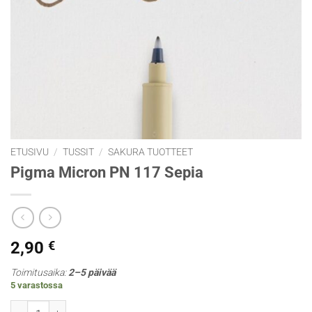
ETUSIVU
/
TUSSIT
/
SAKURA TUOTTEET
Pigma Micron PN 117 Sepia
2,90
€
Toimitusaika:
2–5 päivää
5 varastossa
Pigma Micron PN 117 Sepia määrä