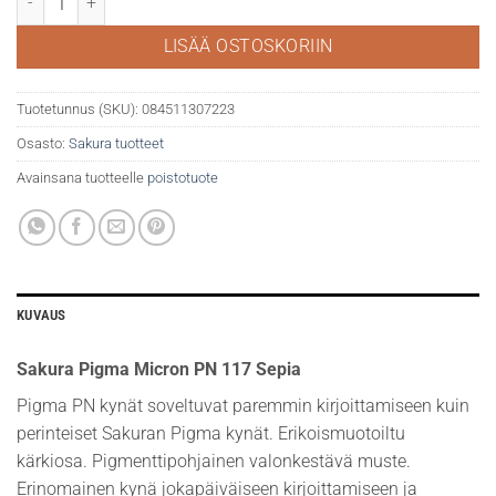
LISÄÄ OSTOSKORIIN
Tuotetunnus (SKU):
084511307223
Osasto:
Sakura tuotteet
Avainsana tuotteelle
poistotuote
KUVAUS
Sakura Pigma Micron PN 117 Sepia
Pigma PN kynät soveltuvat paremmin kirjoittamiseen kuin
perinteiset Sakuran Pigma kynät. Erikoismuotoiltu
kärkiosa. Pigmenttipohjainen valonkestävä muste.
Erinomainen kynä jokapäiväiseen kirjoittamiseen ja