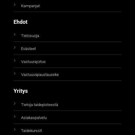
Kampanjat
Ehdot
Tietosuoja
Evästeet
Vastuurajoitus
Vastuuvapauslauseke
Yritys
Tietoja taidepisteestä
Asiakaspalvelu
Taidekurssit