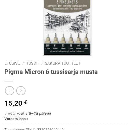
ETUSIVU
/
TUSSIT
/
SAKURA TUOTTEET
Pigma Micron 6 tussisarja musta
15,20
€
Toimitusaika:
5–18 päivää
Varasto loppu
Tuotetunnus (SKU):
8710141049449