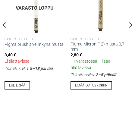
VARASTO LOPPU
SAKURA TUOTTEET
SAKURA TUOTTEET
Pigma Micron (12) musta 0,7
Pigma brush sivellinkynä musta
mm
3,40
€
2,80
€
Ei tilattavissa
11 varastossa – lisää
tilattavissa
Toimitusaika:
5–18 päivää
Toimitusaika:
2–5 päivää
LUE LISÄÄ
LISÄÄ OSTOSKORIIN