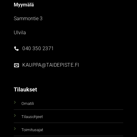
Myymälä
Sammontie 3
Ulvila
040 350 2371
KAUPPA@TAIDEPISTE.FI
Tilaukset
Omatili
Tilausohjeet
Toimitusajat