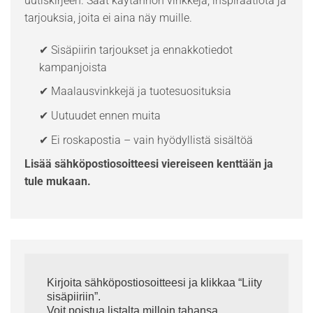
uutiskirjeen. Saat käytännön vinkkejä, inspiraatiota ja
tarjouksia, joita ei aina näy muille.
✔ Sisäpiirin tarjoukset ja ennakkotiedot
kampanjoista
✔ Maalausvinkkejä ja tuotesuosituksia
✔ Uutuudet ennen muita
✔ Ei roskapostia – vain hyödyllistä sisältöä
Lisää sähköpostiosoitteesi viereiseen kenttään ja
tule mukaan.
Kirjoita sähköpostiosoitteesi ja klikkaa “Liity
sisäpiiriin”.
Voit poistua listalta milloin tahansa.