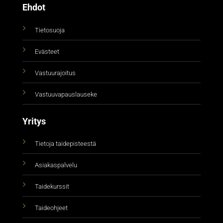
Ehdot
Tietosuoja
Evästeet
Vastuurajoitus
Vastuuvapauslauseke
Yritys
Tietoja taidepisteestä
Asiakaspalvelu
Taidekurssit
Taideohjeet