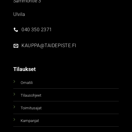
Sammontie 3
Ulvila
040 350 2371
KAUPPA@TAIDEPISTE.FI
Tilaukset
Omatili
Tilausohjeet
Toimitusajat
Kampanjat