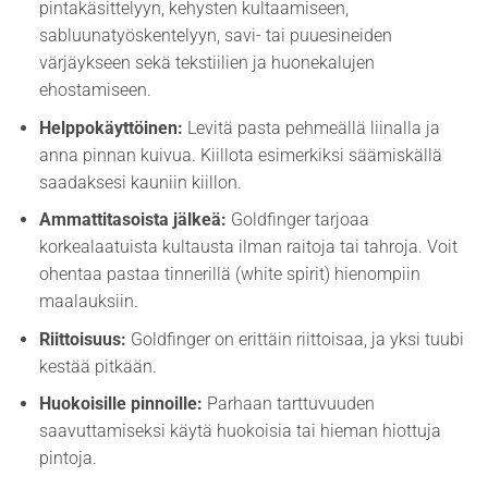
pintakäsittelyyn, kehysten kultaamiseen,
sabluunatyöskentelyyn, savi- tai puuesineiden
värjäykseen sekä tekstiilien ja huonekalujen
ehostamiseen.
Helppokäyttöinen:
Levitä pasta pehmeällä liinalla ja
anna pinnan kuivua. Kiillota esimerkiksi säämiskällä
saadaksesi kauniin kiillon.
Ammattitasoista jälkeä:
Goldfinger tarjoaa
korkealaatuista kultausta ilman raitoja tai tahroja. Voit
ohentaa pastaa tinnerillä (white spirit) hienompiin
maalauksiin.
Riittoisuus:
Goldfinger on erittäin riittoisaa, ja yksi tuubi
kestää pitkään.
Huokoisille pinnoille:
Parhaan tarttuvuuden
saavuttamiseksi käytä huokoisia tai hieman hiottuja
pintoja.