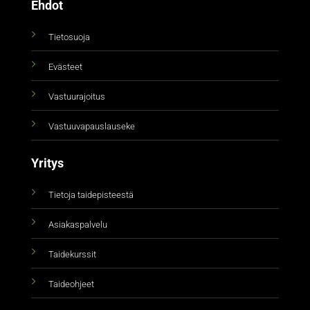
Ehdot
Tietosuoja
Evästeet
Vastuurajoitus
Vastuuvapauslauseke
Yritys
Tietoja taidepisteestä
Asiakaspalvelu
Taidekurssit
Taideohjeet