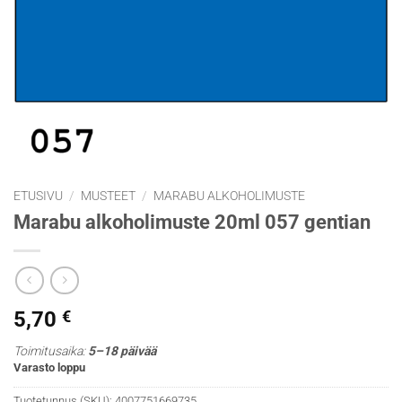
ETUSIVU
/
MUSTEET
/
MARABU ALKOHOLIMUSTE
Marabu alkoholimuste 20ml 057 gentian
5,70
€
Toimitusaika:
5–18 päivää
Varasto loppu
Tuotetunnus (SKU):
4007751669735