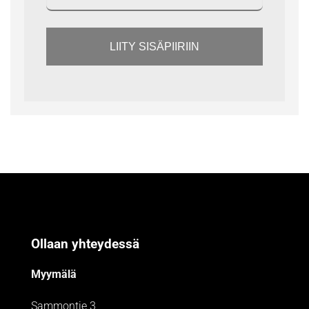
LIITY SISÄPIIRIIN
Ollaan yhteydessä
Myymälä
Sammontie 3