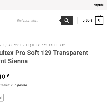
i ja helpompi maksaminen
Kirjaudu
Products
0,00
€
0
search
VU
/
AKRYYLI
/
LIQUITEX PRO SOFT BODY
uitex Pro Soft 129 Transparent
nt Sienna
,10
€
usaika:
2–5 päivää
l