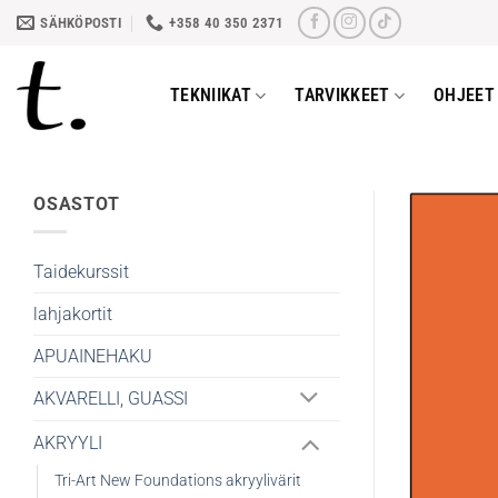
Skip
SÄHKÖPOSTI
+358 40 350 2371
to
content
TEKNIIKAT
TARVIKKEET
OHJEET 
OSASTOT
Taidekurssit
lahjakortit
APUAINEHAKU
AKVARELLI, GUASSI
AKRYYLI
Tri-Art New Foundations akryylivärit