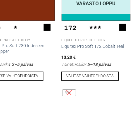
VARASTO LOPPU
X PRO SOFT BODY
LIQUITEX PRO SOFT BODY
x Pro Soft 230 Iridescent
Liquitex Pro Soft 172 Cobalt Teal
opper
13,20
€
saika:
2–5 päivää
Toimitusaika:
5–18 päivää
TSE VAIHTOEHDOISTA
VALITSE VAIHTOEHDOISTA
Tällä
lla
tuotteella
59ml
on
i
useampi
lma.
muunnelma.
Voit
tehdä
t
valinnat