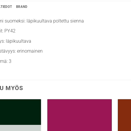
ÄTIEDOT
BRAND
mi suomeksi: läpikuultava poltettu sienna
it: PY42
ys: läpikuultava
stävyys: erinomainen
hmä: 3
U MYÖS