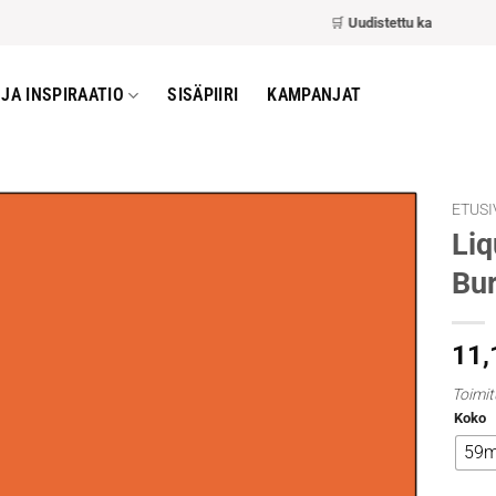
🛒
Uudistettu kassa
– nopeamp
JA INSPIRAATIO
SISÄPIIRI
KAMPANJAT
ETUSI
Liq
Bur
11
Toimit
Koko
59m