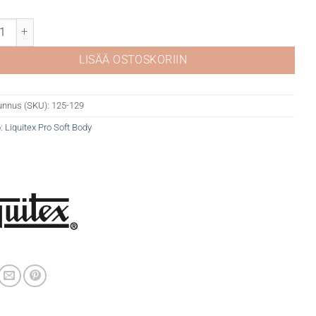
ex Pro Soft 129 Transparent Burnt Sienna määrä
LISÄÄ OSTOSKORIIN
unnus (SKU):
125-129
:
Liquitex Pro Soft Body