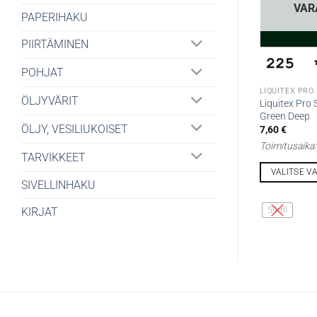
VAR
PAPERIHAKU
PIIRTÄMINEN
POHJAT
LIQUITEX PRO
ÖLJYVÄRIT
Liquitex Pro
Green Deep
ÖLJY, VESILIUKOISET
7,60
€
Toimitusaika
TARVIKKEET
VALITSE V
SIVELLINHAKU
Tällä
tuotteella
KIRJAT
59ml
on
useampi
muunnelma.
Voit
tehdä
valinnat