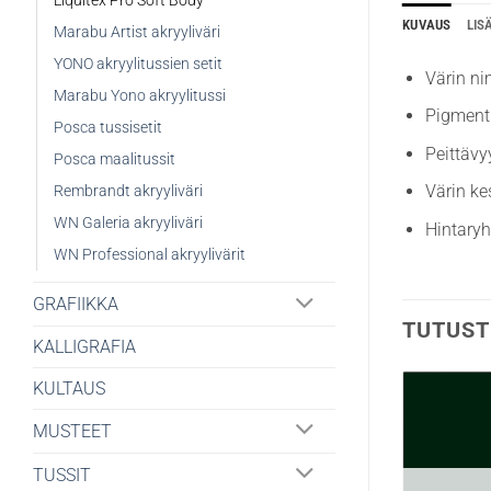
Liquitex Pro Soft Body
KUVAUS
LIS
Marabu Artist akryyliväri
YONO akryylitussien setit
Värin ni
Marabu Yono akryylitussi
Pigment
Posca tussisetit
Peittävy
Posca maalitussit
Värin ke
Rembrandt akryyliväri
WN Galeria akryyliväri
Hintary
WN Professional akryylivärit
GRAFIIKKA
TUTUST
KALLIGRAFIA
KULTAUS
MUSTEET
TUSSIT