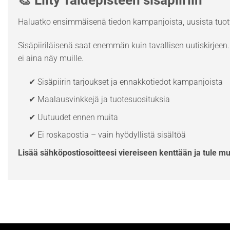
🎨 Liity Taidepisteen sisäpiiriin
Haluatko ensimmäisenä tiedon kampanjoista, uusista tuott
Sisäpiiriläisenä saat enemmän kuin tavallisen uutiskirjeen. 
ei aina näy muille.
✔ Sisäpiirin tarjoukset ja ennakkotiedot kampanjoista
✔ Maalausvinkkejä ja tuotesuosituksia
✔ Uutuudet ennen muita
✔ Ei roskapostia – vain hyödyllistä sisältöä
Lisää sähköpostiosoitteesi viereiseen kenttään ja tule m