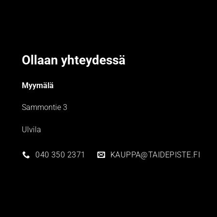
Ollaan yhteydessä
Myymälä
Sammontie 3
Ulvila
040 350 2371
KAUPPA@TAIDEPISTE.FI