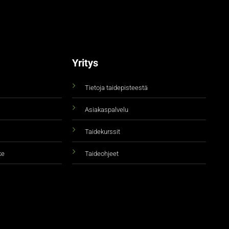
Yritys
Tietoja taidepisteestä
Asiakaspalvelu
Taidekurssit
ke
Taideohjeet