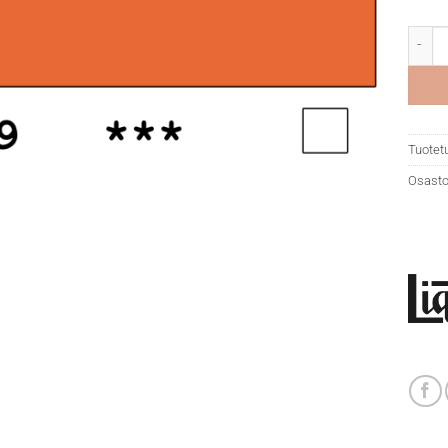
Liquit
Tuotet
Osasto