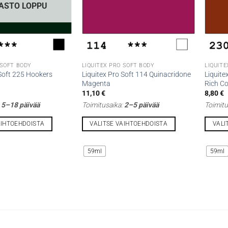
ASTO LOPPU
 SOFT BODY
LIQUITEX PRO SOFT BODY
LIQUITE
 Soft 225 Hookers
Liquitex Pro Soft 114 Quinacridone
Liquite
Magenta
Rich C
11,10
€
8,80
€
:
5–18 päivää
Toimitusaika:
2–5 päivää
Toimitu
AIHTOEHDOISTA
VALITSE VAIHTOEHDOISTA
VALI
Tällä
Tällä
tuotteella
tuottee
59ml
59ml
on
on
useampi
useamp
muunnelma.
muunne
Voit
Voit
tehdä
tehdä
valinnat
valinna