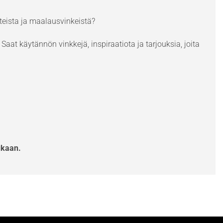
eista ja maalausvinkeistä?
Saat käytännön vinkkejä, inspiraatiota ja tarjouksia, joita
ukaan.