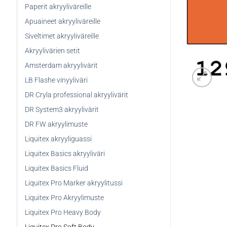
Paperit akryyliväreille
Apuaineet akryyliväreille
Siveltimet akryyliväreille
Akryylivärien setit
Amsterdam akryylivärit
LB Flashe vinyyliväri
DR Cryla professional akryylivärit
DR System3 akryylivärit
DR FW akryylimuste
Liquitex akryyliguassi
Liquitex Basics akryyliväri
Liquitex Basics Fluid
Liquitex Pro Marker akryylitussi
Liquitex Pro Akryylimuste
Liquitex Pro Heavy Body