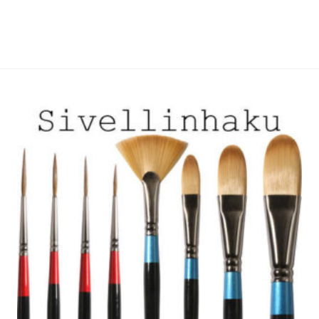
on
on
useampi
useampi
muunnelma.
muunnelma.
Voit
Voit
tehdä
tehdä
valinnat
valinnat
tuotteen
tuotteen
sivulla.
sivulla.