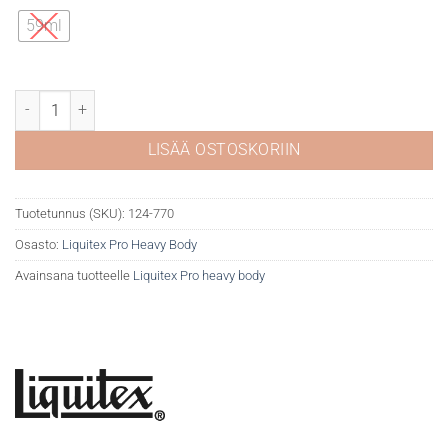
59ml
Liquitex Pro Heavy 770 Light blue permanent määrä
LISÄÄ OSTOSKORIIN
Tuotetunnus (SKU):
124-770
Osasto:
Liquitex Pro Heavy Body
Avainsana tuotteelle
Liquitex Pro heavy body