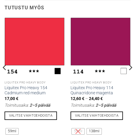
TUTUSTU MYÖS
LIQUITEX PRO HEAVY BODY
LIQUITEX PRO HEAVY BODY
Liquitex Pro Heavy 154
Liquitex Pro Heavy 114
Cadmium red medium
Quinacridone magenta
Hintaluokka:
17,00
€
12,60
€
–
24,40
€
12,60 €
Toimitusaika:
2–5 päivää
Toimitusaika:
2–5 päivää
-
24,40 €
VALITSE VAIHTOEHDOISTA
VALITSE VAIHTOEHDOISTA
Tällä
Tällä
tuotteella
tuotteella
59ml
59ml
138ml