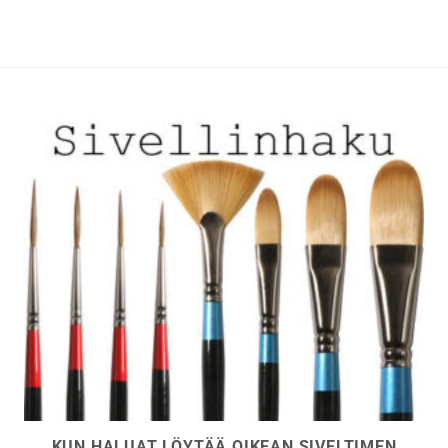
muunnelma.
muunnelma.
Voit
Voit
tehdä
tehdä
valinnat
valinnat
tuotteen
tuotteen
sivulla.
sivulla.
KUN HALUAT LÖYTÄÄ OIKEAN SIVELTIMEN