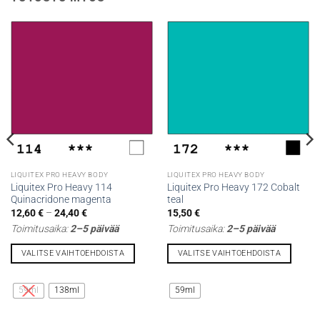
LIQUITEX PRO HEAVY BODY
LIQUITEX PRO HEAVY BODY
Liquitex Pro Heavy 114
Liquitex Pro Heavy 172 Cobalt
Quinacridone magenta
teal
Hintaluokka:
12,60
€
–
24,40
€
15,50
€
12,60 €
Toimitusaika:
2–5 päivää
Toimitusaika:
2–5 päivää
-
24,40 €
VALITSE VAIHTOEHDOISTA
VALITSE VAIHTOEHDOISTA
Tällä
Tällä
tuotteella
tuotteella
59ml
138ml
59ml
on
on
useampi
useampi