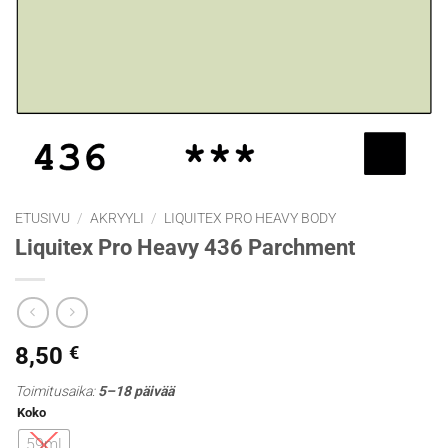
ETUSIVU
/
AKRYYLI
/
LIQUITEX PRO HEAVY BODY
Liquitex Pro Heavy 436 Parchment
8,50
€
Toimitusaika:
5–18 päivää
Koko
59ml