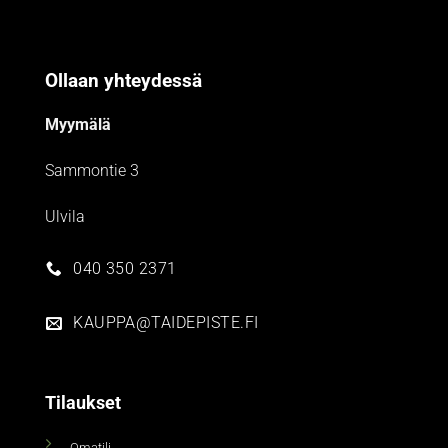
Ollaan yhteydessä
Myymälä
Sammontie 3
Ulvila
040 350 2371
KAUPPA@TAIDEPISTE.FI
Tilaukset
Omatili