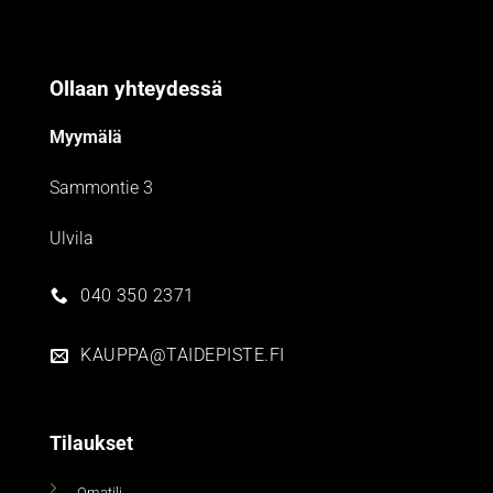
Ollaan yhteydessä
Myymälä
Sammontie 3
Ulvila
040 350 2371
KAUPPA@TAIDEPISTE.FI
Tilaukset
Omatili