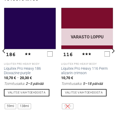
VARASTO LOPPU
LIQUITEX PRO HEAVY BODY
LIQUITEX PRO HEAVY BODY
Liquitex Pro Heavy 186
Liquitex Pro Heavy 116 Perm
Dioxazine purple
alizarin crimson
Hintaluokka:
10,70
€
–
20,30
€
10,70
€
10,70 €
Toimitusaika:
2–5 päivää
Toimitusaika:
5–18 päivää
-
20,30 €
VALITSE VAIHTOEHDOISTA
VALITSE VAIHTOEHDOISTA
Tällä
Tällä
tuotteella
tuotteella
59ml
138ml
59ml
on
on
useampi
useampi