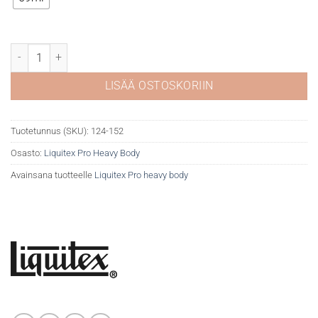
Liquitex Pro Heavy 152 Cadmium red light määrä
LISÄÄ OSTOSKORIIN
Tuotetunnus (SKU):
124-152
Osasto:
Liquitex Pro Heavy Body
Avainsana tuotteelle
Liquitex Pro heavy body