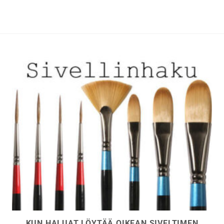
muunnelma.
muunnelma.
Voit
Voit
tehdä
tehdä
valinnat
valinnat
tuotteen
tuotteen
sivulla.
sivulla.
KUN HALUAT LÖYTÄÄ OIKEAN SIVELTIMEN