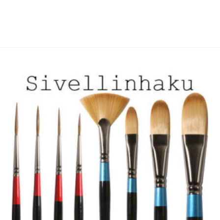
on
on
useampi
useampi
muunnelma.
muunnelma.
Voit
Voit
tehdä
tehdä
valinnat
valinnat
tuotteen
tuotteen
sivulla.
sivulla.