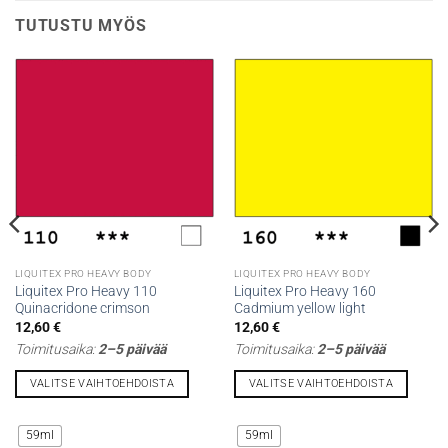
TUTUSTU MYÖS
LIQUITEX PRO HEAVY BODY
LIQUITEX PRO HEAVY BODY
Liquitex Pro Heavy 110
Liquitex Pro Heavy 160
Quinacridone crimson
Cadmium yellow light
12,60
€
12,60
€
Toimitusaika:
2–5 päivää
Toimitusaika:
2–5 päivää
VALITSE VAIHTOEHDOISTA
VALITSE VAIHTOEHDOISTA
Tällä
Tällä
tuotteella
tuotteella
59ml
59ml