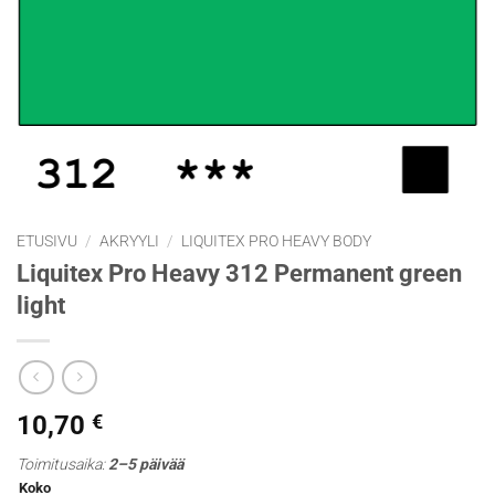
ETUSIVU
/
AKRYYLI
/
LIQUITEX PRO HEAVY BODY
Liquitex Pro Heavy 312 Permanent green
light
10,70
€
Toimitusaika:
2–5 päivää
Koko