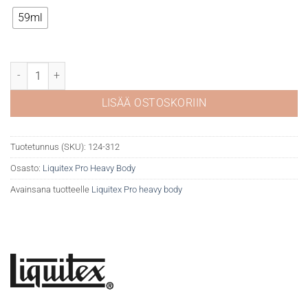
59ml
Liquitex Pro Heavy 312 Permanent green light määrä
LISÄÄ OSTOSKORIIN
Tuotetunnus (SKU):
124-312
Osasto:
Liquitex Pro Heavy Body
Avainsana tuotteelle
Liquitex Pro heavy body