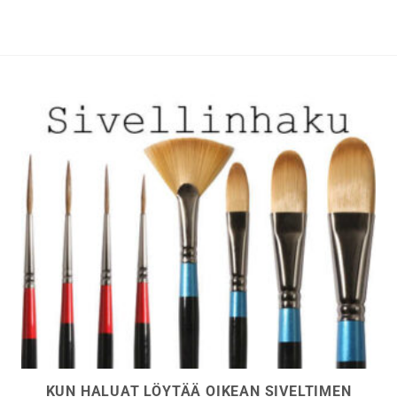
muunnelma.
muunnelma.
Voit
Voit
tehdä
tehdä
valinnat
valinnat
tuotteen
tuotteen
sivulla.
sivulla.
KUN HALUAT LÖYTÄÄ OIKEAN SIVELTIMEN