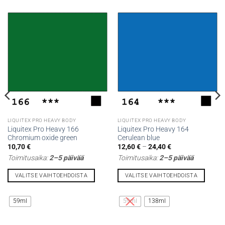
LIQUITEX PRO HEAVY BODY
LIQUITEX PRO HEAVY BODY
Liquitex Pro Heavy 166
Liquitex Pro Heavy 164
Chromium oxide green
Cerulean blue
Hintaluokka:
10,70
€
12,60
€
–
24,40
€
12,60 €
Toimitusaika:
2–5 päivää
Toimitusaika:
2–5 päivää
-
24,40 €
VALITSE VAIHTOEHDOISTA
VALITSE VAIHTOEHDOISTA
Tällä
Tällä
tuotteella
tuotteella
59ml
59ml
138ml
on
on
useampi
useampi