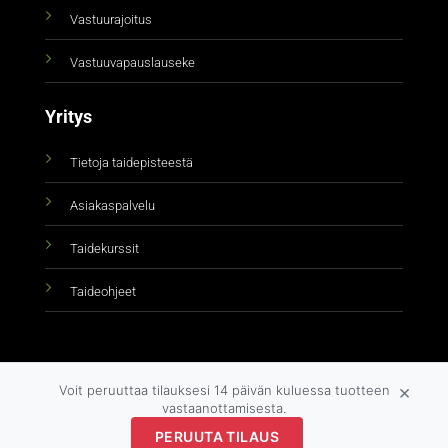
Vastuurajoitus
Vastuuvapauslauseke
Yritys
Tietoja taidepisteestä
Asiakaspalvelu
Taidekurssit
Taideohjeet
×
Voit peruuttaa tilauksesi 14 päivän kuluessa tuotteen
vastaanottamisesta.
PERUUTA TILAUS
Copyright 2026 ©
taidepiste.fi