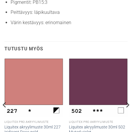
Pigmentit: PB15:3
Peittävyys: läpikuultava
Värin kestävyys: erinomainen
TUTUSTU MYÖS
LIQUITEX PRO AKRYYLIMUSTE
LIQUITEX PRO AKRYYLIMUSTE
Liquitex akryylimuste 30ml 227
Liquitex akryylimuste 30ml 502
Iridisent Rose gold
Muted violet