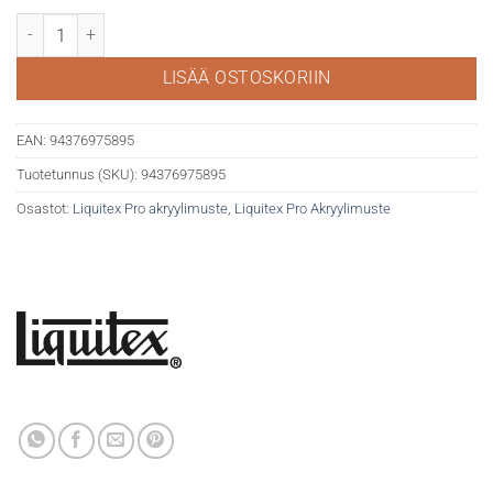
Liquitex akryylimuste 30ml 316 Phthalo blue green shade määrä
LISÄÄ OSTOSKORIIN
EAN:
94376975895
Tuotetunnus (SKU):
94376975895
Osastot:
Liquitex Pro akryylimuste
,
Liquitex Pro Akryylimuste