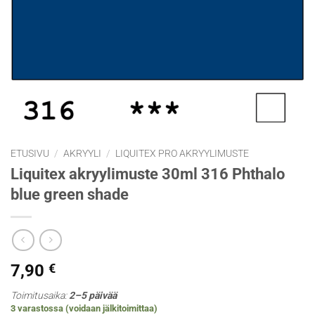
ETUSIVU
/
AKRYYLI
/
LIQUITEX PRO AKRYYLIMUSTE
Liquitex akryylimuste 30ml 316 Phthalo
blue green shade
7,90
€
Toimitusaika:
2–5 päivää
3 varastossa (voidaan jälkitoimittaa)