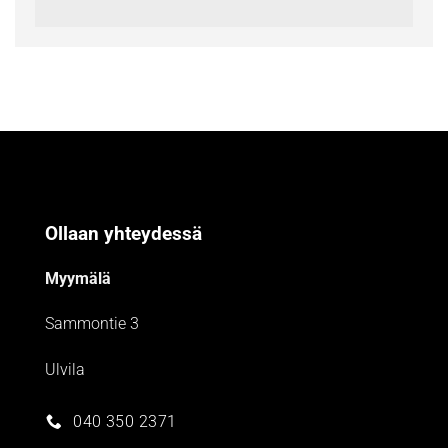
Ollaan yhteydessä
Myymälä
Sammontie 3
Ulvila
040 350 2371