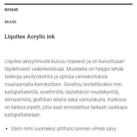
KUVAUS
BRAND
Liquitex Acrylic ink
Liquitex akryylimuste kuivuu nopeasti ja on kuivuttuaan
täydellisesti vedenkestävää. Musteella on helppo tehdä
tarkkoja yksityiskohtia ja optisia värisekoituksia
maalaamalla kerroksittain. Soveltuu levitettäväksi mm.
kalligrafiaterillä, siveltimillä, täytettäviin mustekynillä,
leimasimilla, grafiikan telalla sekä väriruiskulla. Korkissa
on kätevä pipetti, jolla saat annosteltua tarkasti vaikkapa
kalligrafiaterään.
Värin nimi suomeksi: phthalo sininen vihreä sävy