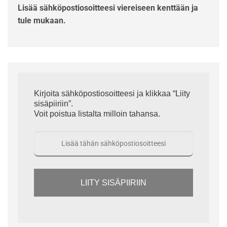
Lisää sähköpostiosoitteesi viereiseen kenttään ja
tule mukaan.
Kirjoita sähköpostiosoitteesi ja klikkaa “Liity
sisäpiiriin”.
Voit poistua listalta milloin tahansa.
LIITY SISÄPIIRIIN