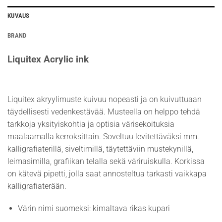
KUVAUS
BRAND
Liquitex Acrylic ink
Liquitex akryylimuste kuivuu nopeasti ja on kuivuttuaan
täydellisesti vedenkestävää. Musteella on helppo tehdä
tarkkoja yksityiskohtia ja optisia värisekoituksia
maalaamalla kerroksittain. Soveltuu levitettäväksi mm.
kalligrafiaterillä, siveltimillä, täytettäviin mustekynillä,
leimasimilla, grafiikan telalla sekä väriruiskulla. Korkissa
on kätevä pipetti, jolla saat annosteltua tarkasti vaikkapa
kalligrafiaterään.
Värin nimi suomeksi: kimaltava rikas kupari